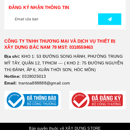
ĐĂNG KÝ NHẬN THÔNG TIN
CÔNG TY TNHH THƯƠNG MẠI VÀ DỊCH VỤ THIẾT BỊ
XÂY DỰNG BẮC NAM 79 MST: 0318559463
Địa chỉ:
KHO 1: 53 ĐƯỜNG SONG HÀNH, PHƯỜNG TRUNG
MỸ TÂY, QUẬN 12, TPHCM --- ( KHO 2: 75 ĐƯỜNG NGUYỄN
THỊ ĐÀNH, ẤP 6, XUÂN THỚI SƠN, HÓC MÔN)
Hotline:
0328025013
Email:
trantoa888888@gmail.com
Bản quyền thuộc về XÂY DỰNG STORE