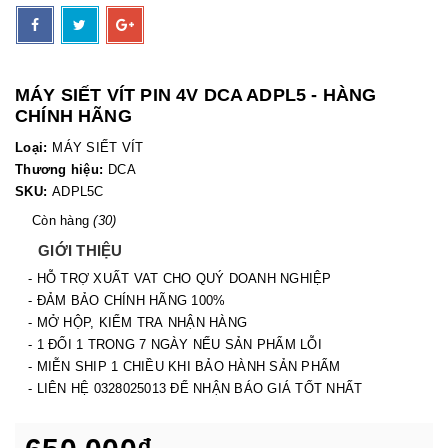
MÁY SIẾT VÍT PIN 4V DCA ADPL5 - HÀNG
CHÍNH HÃNG
Loại:
MÁY SIẾT VÍT
Thương hiệu:
DCA
SKU:
ADPL5C
Còn hàng
(30)
GIỚI THIỆU
- HỖ TRỢ XUẤT VAT CHO QUÝ DOANH NGHIỆP
- ĐẢM BẢO CHÍNH HÃNG 100%
- MỞ HỘP, KIỂM TRA NHẬN HÀNG
- 1 ĐỔI 1 TRONG 7 NGÀY NẾU SẢN PHẨM LỖI
- MIỄN SHIP 1 CHIỀU KHI BẢO HÀNH SẢN PHẨM
- LIÊN HỆ 0328025013 ĐỂ NHẬN BÁO GIÁ TỐT NHẤT