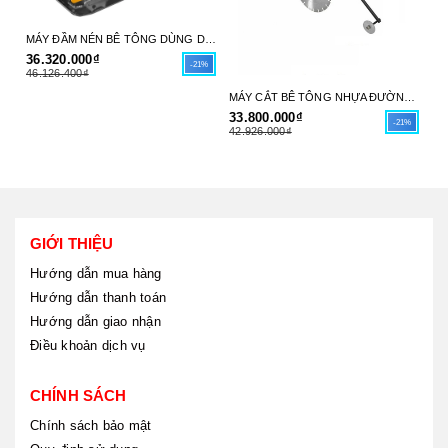
MÁY ĐẦM NÉN BÊ TÔNG DÙNG DẦU DIESEL 6HP (66X38CM) INGCO GCP125-4 - HÀNG CHÍNH HÃNG
36.320.000₫
31
-21%
46.126.400₫
39
MÁY CẮT BÊ TÔNG NHỰA ĐƯỜNG DÙNG XĂNG 9.6 KW (13.0HP) (30-45CM(12"-18")) INGCO GSF16-1 - HÀNG CHÍNH HÃNG
33.800.000₫
-21%
42.926.000₫
GIỚI THIỆU
Hướng dẫn mua hàng
Hướng dẫn thanh toán
Hướng dẫn giao nhận
Điều khoản dịch vụ
CHÍNH SÁCH
Chính sách bảo mật