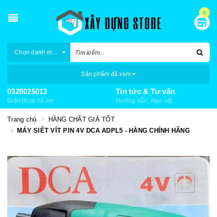
0
Chọn danh mục
Sản phẩm đã xem
0328025013
Tin tức & Tư vấn
Điện thoại hỗ trợ
Hướng dẫn, mẹo vặt
Trang chủ
HÀNG CHẤT GIÁ TỐT
MÁY SIẾT VÍT PIN 4V DCA ADPL5 - HÀNG CHÍNH HÃNG