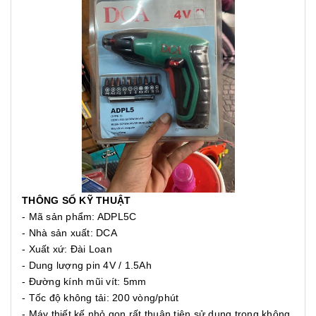
THÔNG SỐ KỸ THUẬT
- Mã sản phẩm: ADPL5C
- Nhà sản xuất: DCA
- Xuất xứ: Đài Loan
- Dung lượng pin 4V / 1.5Ah
- Đường kính mũi vít: 5mm
- Tốc độ không tải: 200 vòng/phút
- Máy thiết kế nhỏ gọn,rất thuận tiện sử dụng trong không