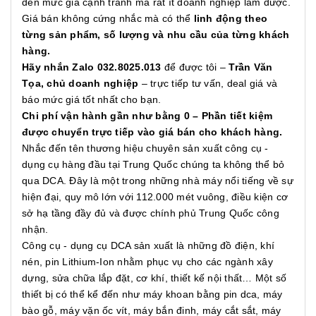
đến mức giá cạnh tranh mà rất ít doanh nghiệp làm được.
Giá bán không cứng nhắc mà có thể
linh động theo
từng sản phẩm, số lượng và nhu cầu của từng khách
hàng.
Hãy nhắn Zalo 032.8025.013
để được tôi –
Trần Văn
Tọa, chủ doanh nghiệp
– trực tiếp tư vấn, deal giá và
báo mức giá tốt nhất cho bạn.
Chi phí vận hành gần như bằng 0 – Phần tiết kiệm
được chuyển trực tiếp vào giá bán cho khách hàng.
Nhắc đến tên thương hiệu chuyên sản xuất công cụ -
dụng cụ hàng đầu tại Trung Quốc chúng ta không thể bỏ
qua DCA. Đây là một trong những nhà máy nổi tiếng về sự
hiện đại, quy mô lớn với 112.000 mét vuông, điều kiện cơ
sở hạ tầng đầy đủ và được chính phủ Trung Quốc công
nhận.
Công cụ - dụng cụ DCA sản xuất là những đồ điện, khí
nén, pin Lithium-Ion nhằm phục vụ cho các ngành xây
dựng, sửa chữa lắp đặt, cơ khí, thiết kế nội thất… Một số
thiết bị có thể kể đến như máy khoan bằng pin dca, máy
bào gỗ, máy vặn ốc vít, máy bắn đinh, máy cắt sắt, máy