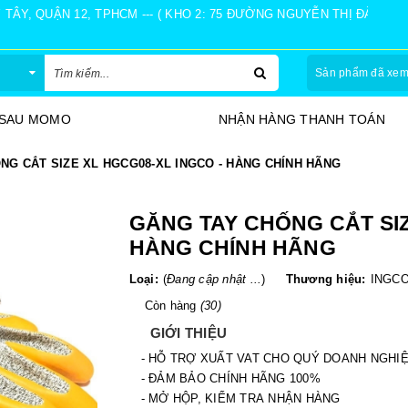
Y, QUẬN 12, TPHCM --- ( KHO 2: 75 ĐƯỜNG NGUYỄN THỊ ĐÀNH, Ấ
Sản phẩm đã xe
 SAU MOMO
NHẬN HÀNG THANH TOÁN
NG CẮT SIZE XL HGCG08-XL INGCO - HÀNG CHÍNH HÃNG
GĂNG TAY CHỐNG CẮT SIZ
HÀNG CHÍNH HÃNG
Loại:
(
Đang cập nhật ...
)
Thương hiệu:
INGC
Còn hàng
(30)
GIỚI THIỆU
- HỖ TRỢ XUẤT VAT CHO QUÝ DOANH NGHI
- ĐẢM BẢO CHÍNH HÃNG 100%
- MỞ HỘP, KIỂM TRA NHẬN HÀNG