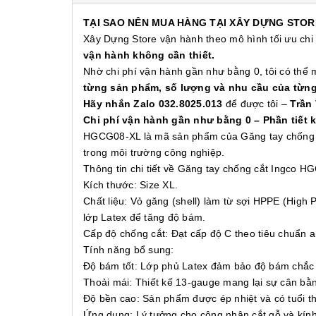
TẠI SAO NÊN MUA HÀNG TẠI XÂY DỰNG STOR
Xây Dựng Store vận hành theo mô hình tối ưu chi
vận hành không cần thiết.
Nhờ chi phí vận hành gần như bằng 0, tôi có thể
từng sản phẩm, số lượng và nhu cầu của từn
Hãy nhắn Zalo 032.8025.013
để được tôi –
Trần
Chi phí vận hành gần như bằng 0 – Phần tiết 
HGCG08-XL là mã sản phẩm của Găng tay chống cắt
trong môi trường công nghiệp.
Thông tin chi tiết về Găng tay chống cắt Ingco 
Kích thước: Size XL.
Chất liệu: Vỏ găng (shell) làm từ sợi HPPE (High
lớp Latex để tăng độ bám.
Cấp độ chống cắt: Đạt cấp độ C theo tiêu chuẩn a
Tính năng bổ sung:
Độ bám tốt: Lớp phủ Latex đảm bảo độ bám chắc 
Thoải mái: Thiết kế 13-gauge mang lại sự cân bằng
Độ bền cao: Sản phẩm được ép nhiệt và có tuổi t
Ứng dụng: Lý tưởng cho công nhân cắt gỗ và kính,