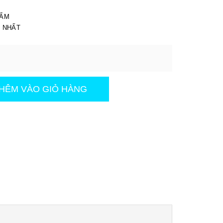
I
HẨM
T NHẤT
HÊM VÀO GIỎ HÀNG