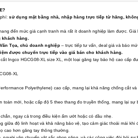
E?
 phí:
sử dụng mặt bằng nhà, nhập hàng trực tiếp từ hãng, không
 mang đến mức giá cạnh tranh mà rất ít doanh nghiệp làm được. Gi
g khách hàng.
 Văn Tọa, chủ doanh nghiệp
– trực tiếp tư vấn, deal giá và báo mứ
kiệm được chuyển trực tiếp vào giá bán cho khách hàng.
 Ingco HGCG08-XL size XL, một loại găng tay bảo hộ cao cấp được
HGCG08-XL
 Performance Polyethylene) cao cấp, mang lại khả năng chống cắt và
n toàn mới, hoặc cấp độ 5 theo thang đo truyền thống, mang lại sự 
chắn, ngay cả trong điều kiện ẩm ướt hoặc có dầu nhẹ.
 giữa độ linh hoạt và khả năng bảo vệ, tạo cảm giác thoải mái khi đ
họ cao hơn găng tay thông thường.
 người vận chuyển vật sắc nhọn nặng, và các công việc đòi hỏi sự 