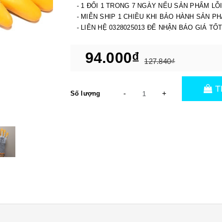
- 1 ĐỔI 1 TRONG 7 NGÀY NẾU SẢN PHẨM LỖ
- MIỄN SHIP 1 CHIỀU KHI BẢO HÀNH SẢN P
- LIÊN HỆ 0328025013 ĐỂ NHẬN BÁO GIÁ TỐ
94.000₫
127.840₫
T
-
+
Số lượng