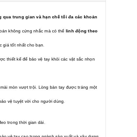
 qua trung gian và hạn chế tối đa các khoản
á bán không cứng nhắc mà có thể
linh động theo
c giá tốt nhất cho bạn.
 thiết kế để bảo vệ tay khỏi các vật sắc nhọn
 mài mòn vượt trội. Lòng bàn tay được tráng một
bảo vệ tuyệt vời cho người dùng.
eo trong thời gian dài.
bảo vệ tay cao trong ngành sản xuất và xây dựng.