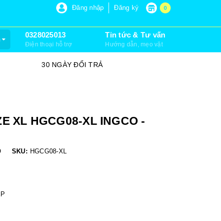
P 6, XUÂN THỚI SƠN, HÓC MÔN)
Đăng nhập
Đăng ký
0
0328025013
Tin tức & Tư vấn
m
Điện thoại hỗ trợ
Hướng dẫn, mẹo vặt
30 NGÀY ĐỔI TRẢ
SỮA CHỮA
E XL HGCG08-XL INGCO -
O
SKU:
HGCG08-XL
ỆP