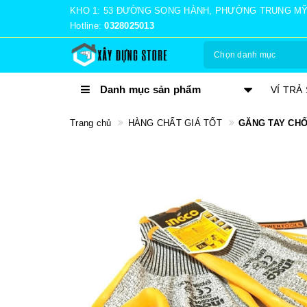
KHO 1: 53 ĐƯỜNG SONG HÀNH, PHƯỜNG TRUNG MỸ TÂ
Hotline:
0328025013
Chọn danh mục
Danh mục sản phẩm
TRẢ GÓP 0%
VÍ TRẢ
Trang chủ
HÀNG CHẤT GIÁ TỐT
GĂNG TAY CHỐ