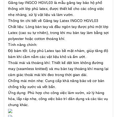
Găng tay INGCO HGVL03 là mẫu găng tay bảo hộ phổ
thông với lớp phủ latex, được thiết kế cho các công việc
nhẹ nhàng, xử lý vật liệu và làm vườn.
Thông tin chi tiết về Găng tay Latex INGCO HGVL03
Chất liệu: Lòng bàn tay và đầu ngón tay được phủ một lớp
Latex (cao su tự nhiên), trong khi mu bàn tay làm bằng sợi
polyester hoặc cotton thoáng khí.
Tính năng chính:
Độ bám tốt: Lớp phủ Latex tạo bề mặt nhám, giúp tăng độ
bám khi cầm nắm các vật liệu khô và ẩm ướt.
Thoải mái và thoáng khí: Thiết kế dệt kim không đường
may (seamless knitted) và mu bàn tay thoáng khí mang lại
cảm giác thoải mái khi đeo trong thời gian dài.
Chống mài mòn nhẹ: Cung cấp khả năng bảo vệ cơ bản
chống trầy xước và vết bẩn.
Ứng dụng: Phù hợp cho công việc làm vườn, xử lý hàng
hóa, lắp ráp nhẹ, công việc bảo trì dân dụng và các tác vụ
chung khác.