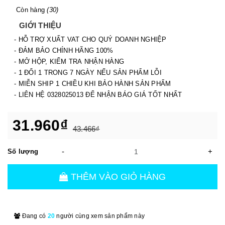
Còn hàng
(30)
GIỚI THIỆU
- HỖ TRỢ XUẤT VAT CHO QUÝ DOANH NGHIỆP
- ĐẢM BẢO CHÍNH HÃNG 100%
- MỞ HỘP, KIỂM TRA NHẬN HÀNG
- 1 ĐỔI 1 TRONG 7 NGÀY NẾU SẢN PHẨM LỖI
- MIỄN SHIP 1 CHIỀU KHI BẢO HÀNH SẢN PHẨM
- LIÊN HỆ 0328025013 ĐỂ NHẬN BÁO GIÁ TỐT NHẤT
31.960₫
43.466₫
-
+
Số lượng
THÊM VÀO GIỎ HÀNG
Đang có
20
người cùng xem sản phẩm này