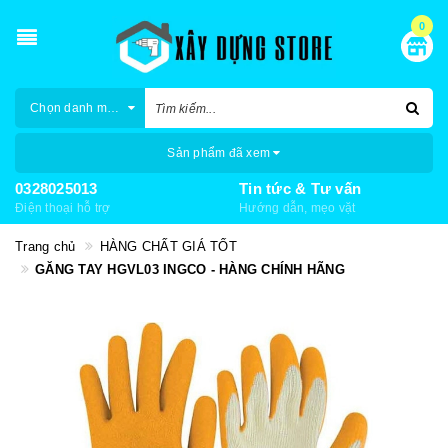
0
Chọn danh mục
Sản phẩm đã xem
0328025013
Tin tức & Tư vấn
Điện thoại hỗ trợ
Hướng dẫn, mẹo vặt
Trang chủ
HÀNG CHẤT GIÁ TỐT
GĂNG TAY HGVL03 INGCO - HÀNG CHÍNH HÃNG