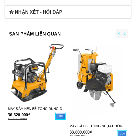
NHẬN XÉT - HỎI ĐÁP
SẢN PHẨM LIÊN QUAN
MÁY ĐẦM NÉN BÊ TÔNG DÙNG DẦU DIESEL 6HP (66X38CM) INGCO GCP125-4 - HÀNG CHÍNH HÃNG
36.320.000₫
31
-21%
46.126.400₫
39
MÁY CẮT BÊ TÔNG NHỰA ĐƯỜNG DÙNG XĂNG 9.6 KW (13.0HP) (30-45CM(12"-18")) INGCO GSF16-1 - HÀNG CHÍNH HÃNG
33.800.000₫
-21%