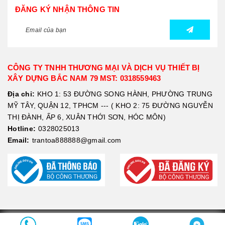
ĐĂNG KÝ NHẬN THÔNG TIN
CÔNG TY TNHH THƯƠNG MẠI VÀ DỊCH VỤ THIẾT BỊ
XÂY DỰNG BẮC NAM 79 MST: 0318559463
Địa chỉ:
KHO 1: 53 ĐƯỜNG SONG HÀNH, PHƯỜNG TRUNG
MỸ TÂY, QUẬN 12, TPHCM --- ( KHO 2: 75 ĐƯỜNG NGUYỄN
THỊ ĐÀNH, ẤP 6, XUÂN THỚI SƠN, HÓC MÔN)
Hotline:
0328025013
Email:
trantoa888888@gmail.com
Bản quyền thuộc về XÂY DỰNG STORE