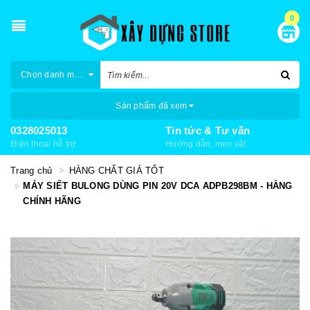
0
Chọn danh mục
Sản phẩm đã xem
0328025013
Tin tức & Tư vấn
Điện thoại hỗ trợ
Hướng dẫn, mẹo vặt
Trang chủ
HÀNG CHẤT GIÁ TỐT
MÁY SIẾT BULONG DÙNG PIN 20V DCA ADPB298BM - HÀNG
CHÍNH HÃNG