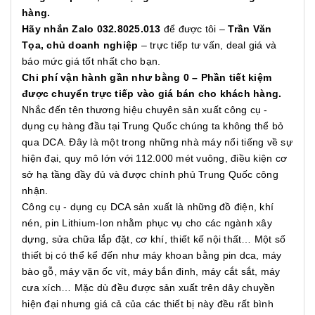
hàng.
Hãy nhắn Zalo 032.8025.013
để được tôi –
Trần Văn
Tọa, chủ doanh nghiệp
– trực tiếp tư vấn, deal giá và
báo mức giá tốt nhất cho bạn.
Chi phí vận hành gần như bằng 0 – Phần tiết kiệm
được chuyển trực tiếp vào giá bán cho khách hàng.
Nhắc đến tên thương hiệu chuyên sản xuất công cụ -
dụng cụ hàng đầu tại Trung Quốc chúng ta không thể bỏ
qua DCA. Đây là một trong những nhà máy nổi tiếng về sự
hiện đại, quy mô lớn với 112.000 mét vuông, điều kiện cơ
sở hạ tầng đầy đủ và được chính phủ Trung Quốc công
nhận.
Công cụ - dụng cụ DCA sản xuất là những đồ điện, khí
nén, pin Lithium-Ion nhằm phục vụ cho các ngành xây
dựng, sửa chữa lắp đặt, cơ khí, thiết kế nội thất… Một số
thiết bị có thể kể đến như máy khoan bằng pin dca, máy
bào gỗ, máy vặn ốc vít, máy bắn đinh, máy cắt sắt, máy
cưa xích… Mặc dù đều được sản xuất trên dây chuyền
hiện đại nhưng giá cả của các thiết bị này đều rất bình