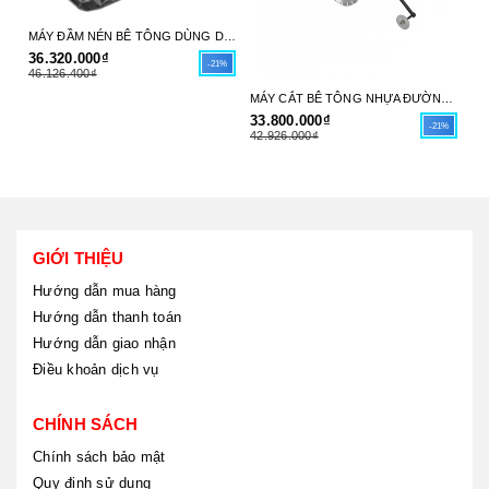
MÁY ĐẦM NÉN BÊ TÔNG DÙNG DẦU DIESEL 6HP (66X38CM) INGCO GCP125-4 - HÀNG CHÍNH HÃNG
36.320.000₫
31
-21%
46.126.400₫
39
MÁY CẮT BÊ TÔNG NHỰA ĐƯỜNG DÙNG XĂNG 9.6 KW (13.0HP) (30-45CM(12"-18")) INGCO GSF16-1 - HÀNG CHÍNH HÃNG
33.800.000₫
-21%
42.926.000₫
GIỚI THIỆU
Hướng dẫn mua hàng
Hướng dẫn thanh toán
Hướng dẫn giao nhận
Điều khoản dịch vụ
CHÍNH SÁCH
Chính sách bảo mật
Quy định sử dụng