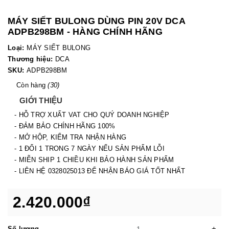
MÁY SIẾT BULONG DÙNG PIN 20V DCA
ADPB298BM - HÀNG CHÍNH HÃNG
Loại:
MÁY SIẾT BULONG
Thương hiệu:
DCA
SKU:
ADPB298BM
Còn hàng
(30)
GIỚI THIỆU
- HỖ TRỢ XUẤT VAT CHO QUÝ DOANH NGHIỆP
- ĐẢM BẢO CHÍNH HÃNG 100%
- MỞ HỘP, KIỂM TRA NHẬN HÀNG
- 1 ĐỔI 1 TRONG 7 NGÀY NẾU SẢN PHẨM LỖI
- MIỄN SHIP 1 CHIỀU KHI BẢO HÀNH SẢN PHẨM
- LIÊN HỆ 0328025013 ĐỂ NHẬN BÁO GIÁ TỐT NHẤT
2.420.000₫
-
+
Số lượng