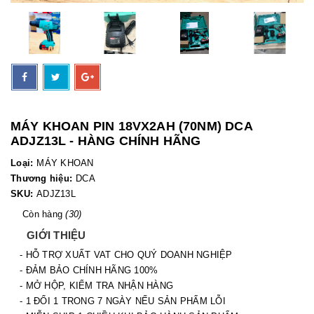
MÁY KHOAN PIN 18VX2AH (70NM) DCA
ADJZ13L - HÀNG CHÍNH HÃNG
Loại:
MÁY KHOAN
Thương hiệu:
DCA
SKU:
ADJZ13L
Còn hàng
(30)
GIỚI THIỆU
- HỖ TRỢ XUẤT VAT CHO QUÝ DOANH NGHIỆP
- ĐẢM BẢO CHÍNH HÃNG 100%
- MỞ HỘP, KIỂM TRA NHẬN HÀNG
- 1 ĐỔI 1 TRONG 7 NGÀY NẾU SẢN PHẨM LỖI