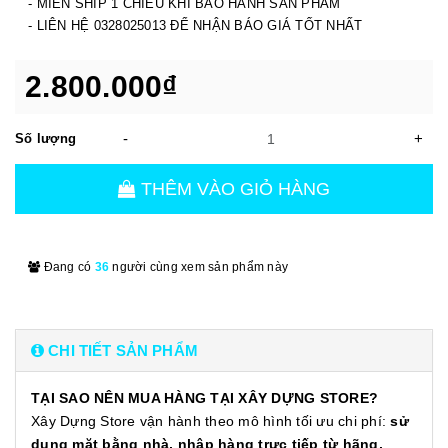
- MIỄN SHIP 1 CHIỀU KHI BẢO HÀNH SẢN PHẨM
- LIÊN HỆ 0328025013 ĐỂ NHẬN BÁO GIÁ TỐT NHẤT
2.800.000₫
-
+
Số lượng
THÊM VÀO GIỎ HÀNG
Đang có
36
người cùng xem sản phẩm này
CHI TIẾT SẢN PHẨM
TẠI SAO NÊN MUA HÀNG TẠI XÂY DỰNG STORE?
Xây Dựng Store vận hành theo mô hình tối ưu chi phí:
sử
dụng mặt bằng nhà, nhập hàng trực tiếp từ hãng,