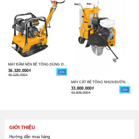
MÁY ĐẦM NÉN BÊ TÔNG DÙNG DẦU DIESEL 6HP (66X38CM) INGCO GCP125-4 - HÀNG CHÍNH HÃNG
36.320.000₫
31
-21%
46.126.400₫
39
MÁY CẮT BÊ TÔNG NHỰA ĐƯỜNG DÙNG XĂNG 9.6 KW (13.0HP) (30-45CM(12"-18")) INGCO GSF16-1 - HÀNG CHÍNH HÃNG
33.800.000₫
-21%
42.926.000₫
GIỚI THIỆU
Hướng dẫn mua hàng