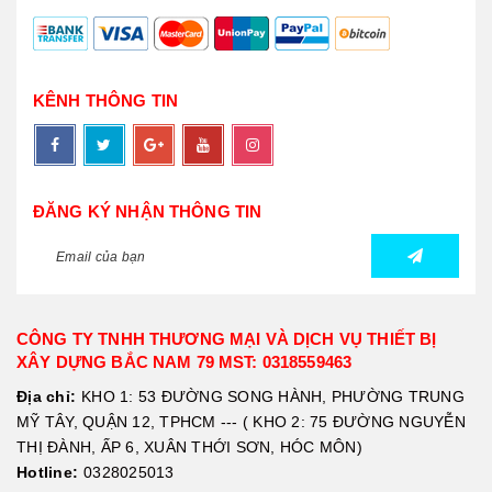
KÊNH THÔNG TIN
ĐĂNG KÝ NHẬN THÔNG TIN
CÔNG TY TNHH THƯƠNG MẠI VÀ DỊCH VỤ THIẾT BỊ
XÂY DỰNG BẮC NAM 79 MST: 0318559463
Địa chỉ:
KHO 1: 53 ĐƯỜNG SONG HÀNH, PHƯỜNG TRUNG
MỸ TÂY, QUẬN 12, TPHCM --- ( KHO 2: 75 ĐƯỜNG NGUYỄN
THỊ ĐÀNH, ẤP 6, XUÂN THỚI SƠN, HÓC MÔN)
Hotline:
0328025013