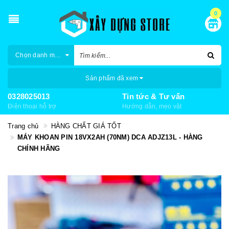
0
Chọn danh mục
Sản phẩm đã xem
0328025013
Tin tức & Tư vấn
Điện thoại hỗ trợ
Hướng dẫn, mẹo vặt
Trang chủ
HÀNG CHẤT GIÁ TỐT
MÁY KHOAN PIN 18VX2AH (70NM) DCA ADJZ13L - HÀNG
CHÍNH HÃNG