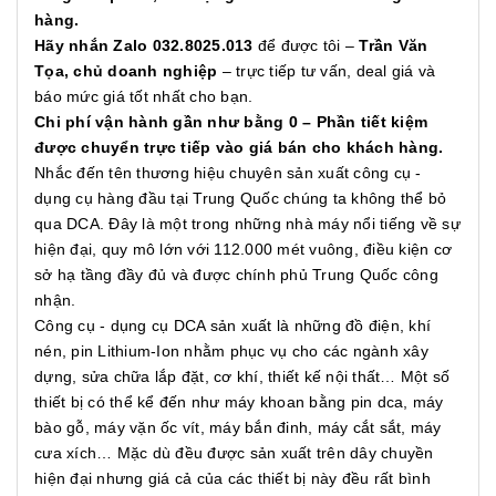
hàng.
Hãy nhắn Zalo 032.8025.013
để được tôi –
Trần Văn
Tọa, chủ doanh nghiệp
– trực tiếp tư vấn, deal giá và
báo mức giá tốt nhất cho bạn.
Chi phí vận hành gần như bằng 0 – Phần tiết kiệm
được chuyển trực tiếp vào giá bán cho khách hàng.
Nhắc đến tên thương hiệu chuyên sản xuất công cụ -
dụng cụ hàng đầu tại Trung Quốc chúng ta không thể bỏ
qua DCA. Đây là một trong những nhà máy nổi tiếng về sự
hiện đại, quy mô lớn với 112.000 mét vuông, điều kiện cơ
sở hạ tầng đầy đủ và được chính phủ Trung Quốc công
nhận.
Công cụ - dụng cụ DCA sản xuất là những đồ điện, khí
nén, pin Lithium-Ion nhằm phục vụ cho các ngành xây
dựng, sửa chữa lắp đặt, cơ khí, thiết kế nội thất… Một số
thiết bị có thể kể đến như máy khoan bằng pin dca, máy
bào gỗ, máy vặn ốc vít, máy bắn đinh, máy cắt sắt, máy
cưa xích… Mặc dù đều được sản xuất trên dây chuyền
hiện đại nhưng giá cả của các thiết bị này đều rất bình