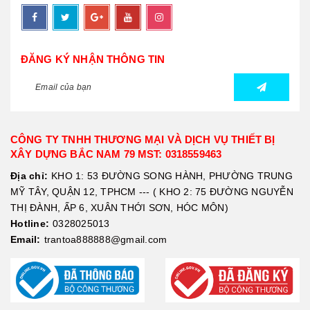
ĐĂNG KÝ NHẬN THÔNG TIN
CÔNG TY TNHH THƯƠNG MẠI VÀ DỊCH VỤ THIẾT BỊ
XÂY DỰNG BẮC NAM 79 MST: 0318559463
Địa chỉ:
KHO 1: 53 ĐƯỜNG SONG HÀNH, PHƯỜNG TRUNG
MỸ TÂY, QUẬN 12, TPHCM --- ( KHO 2: 75 ĐƯỜNG NGUYỄN
THỊ ĐÀNH, ẤP 6, XUÂN THỚI SƠN, HÓC MÔN)
Hotline:
0328025013
Email:
trantoa888888@gmail.com