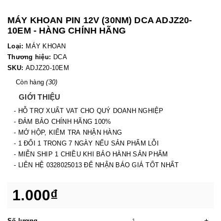
MÁY KHOAN PIN 12V (30NM) DCA ADJZ20-
10EM - HÀNG CHÍNH HÃNG
Loại:
MÁY KHOAN
Thương hiệu:
DCA
SKU:
ADJZ20-10EM
Còn hàng
(30)
GIỚI THIỆU
- HỖ TRỢ XUẤT VAT CHO QUÝ DOANH NGHIỆP
- ĐẢM BẢO CHÍNH HÃNG 100%
- MỞ HỘP, KIỂM TRA NHẬN HÀNG
- 1 ĐỔI 1 TRONG 7 NGÀY NẾU SẢN PHẨM LỖI
- MIỄN SHIP 1 CHIỀU KHI BẢO HÀNH SẢN PHẨM
- LIÊN HỆ 0328025013 ĐỂ NHẬN BÁO GIÁ TỐT NHẤT
1.000₫
-
+
Số lượng