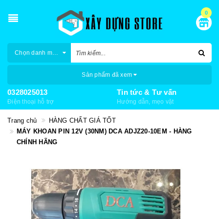
0
Chọn danh mục
Sản phẩm đã xem
0328025013
Tin tức & Tư vấn
Điện thoại hỗ trợ
Hướng dẫn, mẹo vặt
Trang chủ
HÀNG CHẤT GIÁ TỐT
MÁY KHOAN PIN 12V (30NM) DCA ADJZ20-10EM - HÀNG
CHÍNH HÃNG