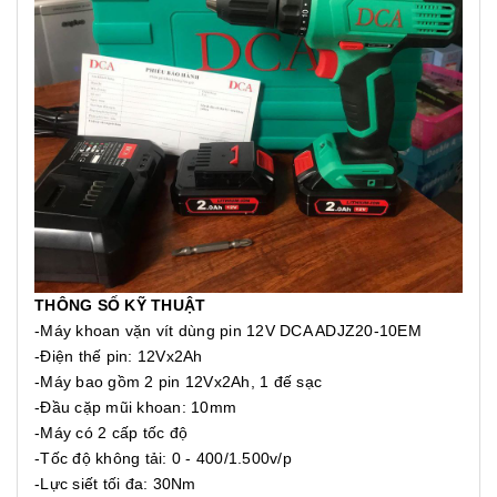
THÔNG SỐ KỸ THUẬT
-Máy khoan vặn vít dùng pin 12V DCA ADJZ20-10EM
-Điện thế pin: 12Vx2Ah
-Máy bao gồm 2 pin 12Vx2Ah, 1 đế sạc
-Đầu cặp mũi khoan: 10mm
-Máy có 2 cấp tốc độ
-Tốc độ không tải: 0 - 400/1.500v/p
-Lực siết tối đa: 30Nm