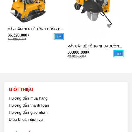
MÁY ĐẦM NÉN BÊ TÔNG DÙNG DẦU DIESEL 6HP (66X38CM) INGCO GCP125-4 - HÀNG CHÍNH HÃNG
36.320.000₫
31
-21%
46.126.400₫
39
MÁY CẮT BÊ TÔNG NHỰA ĐƯỜNG DÙNG XĂNG 9.6 KW (13.0HP) (30-45CM(12"-18")) INGCO GSF16-1 - HÀNG CHÍNH HÃNG
33.800.000₫
-21%
42.926.000₫
GIỚI THIỆU
Hướng dẫn mua hàng
Hướng dẫn thanh toán
Hướng dẫn giao nhận
Điều khoản dịch vụ