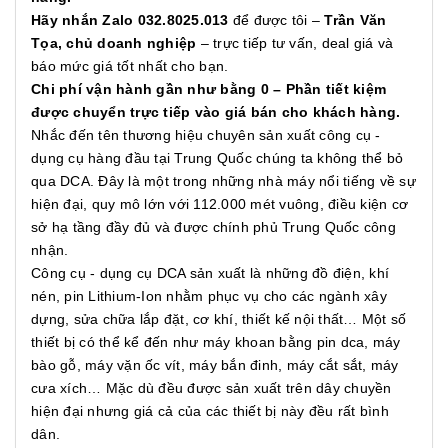
Hãy nhắn Zalo 032.8025.013
để được tôi –
Trần Văn
Tọa, chủ doanh nghiệp
– trực tiếp tư vấn, deal giá và
báo mức giá tốt nhất cho bạn.
Chi phí vận hành gần như bằng 0 – Phần tiết kiệm
được chuyển trực tiếp vào giá bán cho khách hàng.
Nhắc đến tên thương hiệu chuyên sản xuất công cụ -
dụng cụ hàng đầu tại Trung Quốc chúng ta không thể bỏ
qua DCA. Đây là một trong những nhà máy nổi tiếng về sự
hiện đại, quy mô lớn với 112.000 mét vuông, điều kiện cơ
sở hạ tầng đầy đủ và được chính phủ Trung Quốc công
nhận.
Công cụ - dụng cụ DCA sản xuất là những đồ điện, khí
nén, pin Lithium-Ion nhằm phục vụ cho các ngành xây
dựng, sửa chữa lắp đặt, cơ khí, thiết kế nội thất… Một số
thiết bị có thể kể đến như máy khoan bằng pin dca, máy
bào gỗ, máy vặn ốc vít, máy bắn đinh, máy cắt sắt, máy
cưa xích… Mặc dù đều được sản xuất trên dây chuyền
hiện đại nhưng giá cả của các thiết bị này đều rất bình
dân.