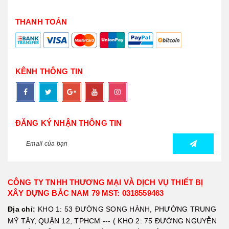
THANH TOÁN
KÊNH THÔNG TIN
ĐĂNG KÝ NHẬN THÔNG TIN
CÔNG TY TNHH THƯƠNG MẠI VÀ DỊCH VỤ THIẾT BỊ
XÂY DỰNG BẮC NAM 79 MST: 0318559463
Địa chỉ:
KHO 1: 53 ĐƯỜNG SONG HÀNH, PHƯỜNG TRUNG
MỸ TÂY, QUẬN 12, TPHCM --- ( KHO 2: 75 ĐƯỜNG NGUYỄN