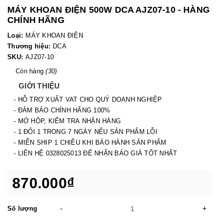
MÁY KHOAN ĐIỆN 500W DCA AJZ07-10 - HÀNG
CHÍNH HÃNG
Loại:
MÁY KHOAN ĐIỆN
Thương hiệu:
DCA
SKU:
AJZ07-10
Còn hàng
(30)
GIỚI THIỆU
- HỖ TRỢ XUẤT VAT CHO QUÝ DOANH NGHIỆP
- ĐẢM BẢO CHÍNH HÃNG 100%
- MỞ HỘP, KIỂM TRA NHẬN HÀNG
- 1 ĐỔI 1 TRONG 7 NGÀY NẾU SẢN PHẨM LỖI
- MIỄN SHIP 1 CHIỀU KHI BẢO HÀNH SẢN PHẨM
- LIÊN HỆ 0328025013 ĐỂ NHẬN BÁO GIÁ TỐT NHẤT
870.000₫
-
+
Số lượng