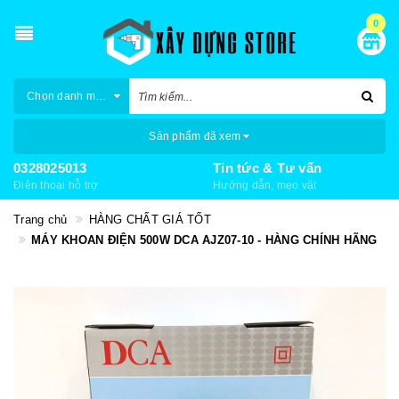
0
Chọn danh mục
Sản phẩm đã xem
0328025013
Tin tức & Tư vấn
Điện thoại hỗ trợ
Hướng dẫn, mẹo vặt
Trang chủ
HÀNG CHẤT GIÁ TỐT
MÁY KHOAN ĐIỆN 500W DCA AJZ07-10 - HÀNG CHÍNH HÃNG