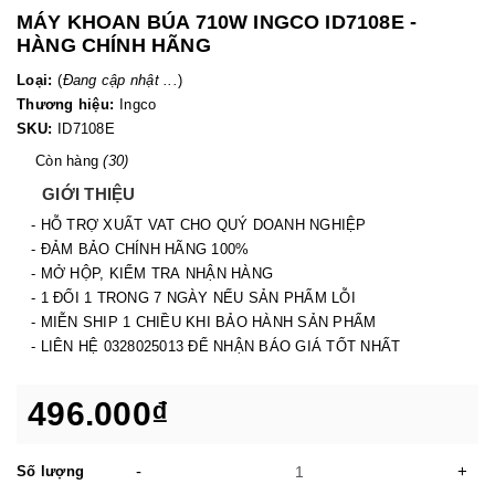
MÁY KHOAN BÚA 710W INGCO ID7108E -
HÀNG CHÍNH HÃNG
Loại:
(
Đang cập nhật ...
)
Thương hiệu:
Ingco
SKU:
ID7108E
Còn hàng
(30)
GIỚI THIỆU
- HỖ TRỢ XUẤT VAT CHO QUÝ DOANH NGHIỆP
- ĐẢM BẢO CHÍNH HÃNG 100%
- MỞ HỘP, KIỂM TRA NHẬN HÀNG
- 1 ĐỔI 1 TRONG 7 NGÀY NẾU SẢN PHẨM LỖI
- MIỄN SHIP 1 CHIỀU KHI BẢO HÀNH SẢN PHẨM
- LIÊN HỆ 0328025013 ĐỂ NHẬN BÁO GIÁ TỐT NHẤT
496.000₫
-
+
Số lượng