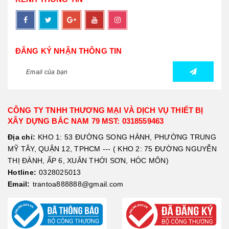
ĐĂNG KÝ NHẬN THÔNG TIN
CÔNG TY TNHH THƯƠNG MẠI VÀ DỊCH VỤ THIẾT BỊ
XÂY DỰNG BẮC NAM 79 MST: 0318559463
Địa chỉ:
KHO 1: 53 ĐƯỜNG SONG HÀNH, PHƯỜNG TRUNG
MỸ TÂY, QUẬN 12, TPHCM --- ( KHO 2: 75 ĐƯỜNG NGUYỄN
THỊ ĐÀNH, ẤP 6, XUÂN THỚI SƠN, HÓC MÔN)
Hotline:
0328025013
Email:
trantoa888888@gmail.com