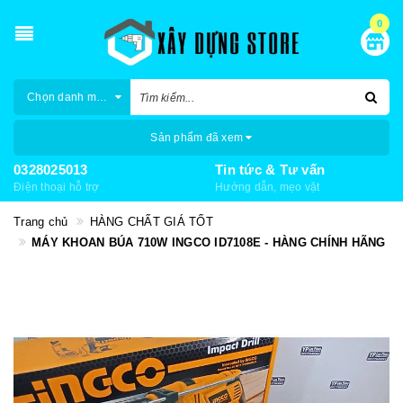
0
Chọn danh mục
Sản phẩm đã xem
0328025013
Tin tức & Tư vấn
Điện thoại hỗ trợ
Hướng dẫn, mẹo vặt
Trang chủ
HÀNG CHẤT GIÁ TỐT
MÁY KHOAN BÚA 710W INGCO ID7108E - HÀNG CHÍNH HÃNG