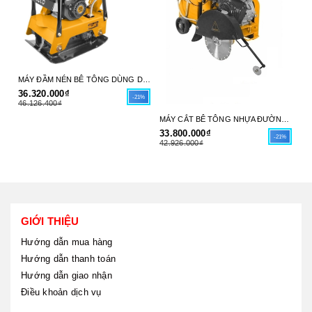
MÁY ĐẦM NÉN BÊ TÔNG DÙNG DẦU DIESEL 6HP (66X38CM) INGCO GCP125-4 - HÀNG CHÍNH HÃNG
36.320.000₫
31
-21%
46.126.400₫
39
MÁY CẮT BÊ TÔNG NHỰA ĐƯỜNG DÙNG XĂNG 9.6 KW (13.0HP) (30-45CM(12"-18")) INGCO GSF16-1 - HÀNG CHÍNH HÃNG
33.800.000₫
-21%
42.926.000₫
GIỚI THIỆU
Hướng dẫn mua hàng
Hướng dẫn thanh toán
Hướng dẫn giao nhận
Điều khoản dịch vụ