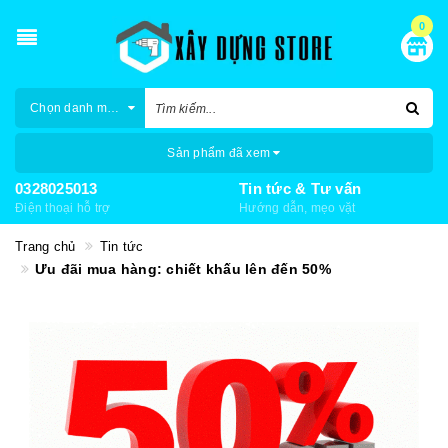
0
Chọn danh mục
Sản phẩm đã xem
0328025013
Tin tức & Tư vấn
Điện thoại hỗ trợ
Hướng dẫn, mẹo vặt
Trang chủ
Tin tức
Ưu đãi mua hàng: chiết khấu lên đến 50%