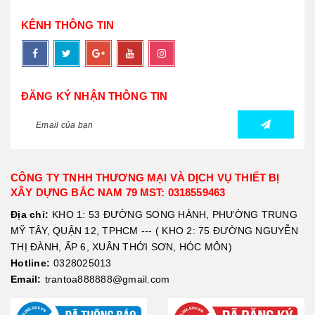
KÊNH THÔNG TIN
ĐĂNG KÝ NHẬN THÔNG TIN
CÔNG TY TNHH THƯƠNG MẠI VÀ DỊCH VỤ THIẾT BỊ
XÂY DỰNG BẮC NAM 79 MST: 0318559463
Địa chỉ:
KHO 1: 53 ĐƯỜNG SONG HÀNH, PHƯỜNG TRUNG
MỸ TÂY, QUẬN 12, TPHCM --- ( KHO 2: 75 ĐƯỜNG NGUYỄN
THỊ ĐÀNH, ẤP 6, XUÂN THỚI SƠN, HÓC MÔN)
Hotline:
0328025013
Email:
trantoa888888@gmail.com