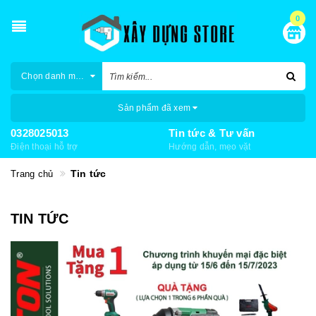
0
Chọn danh mục
Sản phẩm đã xem
0328025013
Tin tức & Tư vấn
Điện thoại hỗ trợ
Hướng dẫn, mẹo vặt
Tin tức
Trang chủ
TIN TỨC