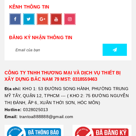
KÊNH THÔNG TIN
ĐĂNG KÝ NHẬN THÔNG TIN
CÔNG TY TNHH THƯƠNG MẠI VÀ DỊCH VỤ THIẾT BỊ
XÂY DỰNG BẮC NAM 79 MST: 0318559463
Địa chỉ:
KHO 1: 53 ĐƯỜNG SONG HÀNH, PHƯỜNG TRUNG
MỸ TÂY, QUẬN 12, TPHCM --- ( KHO 2: 75 ĐƯỜNG NGUYỄN
THỊ ĐÀNH, ẤP 6, XUÂN THỚI SƠN, HÓC MÔN)
Hotline:
0328025013
Email:
trantoa888888@gmail.com