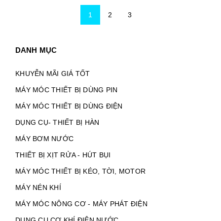
1
2
3
DANH MỤC
KHUYỄN MÃI GIÁ TỐT
MÁY MÓC THIẾT BỊ DÙNG PIN
MÁY MÓC THIẾT BỊ DÙNG ĐIỆN
DỤNG CỤ- THIẾT BỊ HÀN
MÁY BƠM NƯỚC
THIẾT BỊ XỊT RỬA - HÚT BỤI
MÁY MÓC THIẾT BỊ KÉO, TỜI, MOTOR
MÁY NÉN KHÍ
MÁY MÓC NÔNG CƠ - MÁY PHÁT ĐIỆN
DỤNG CỤ CƠ KHÍ ĐIỆN NƯỚC