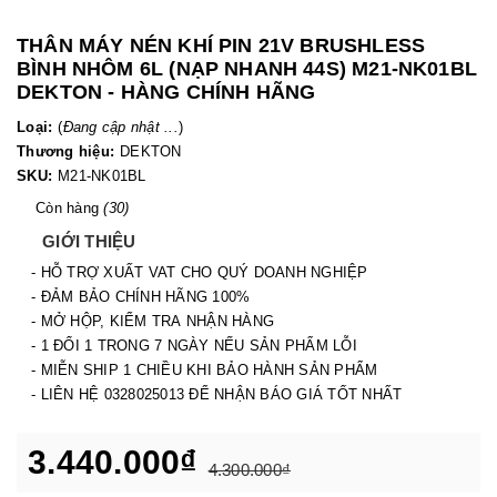
THÂN MÁY NÉN KHÍ PIN 21V BRUSHLESS
BÌNH NHÔM 6L (NẠP NHANH 44S) M21-NK01BL
DEKTON - HÀNG CHÍNH HÃNG
Loại:
(
Đang cập nhật ...
)
Thương hiệu:
DEKTON
SKU:
M21-NK01BL
Còn hàng
(30)
GIỚI THIỆU
- HỖ TRỢ XUẤT VAT CHO QUÝ DOANH NGHIỆP
- ĐẢM BẢO CHÍNH HÃNG 100%
- MỞ HỘP, KIỂM TRA NHẬN HÀNG
- 1 ĐỔI 1 TRONG 7 NGÀY NẾU SẢN PHẨM LỖI
- MIỄN SHIP 1 CHIỀU KHI BẢO HÀNH SẢN PHẨM
- LIÊN HỆ 0328025013 ĐỂ NHẬN BÁO GIÁ TỐT NHẤT
3.440.000₫
4.300.000₫