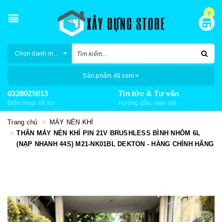
0
Chọn danh mục
Sản phẩm đã xem
0328025013
Tin tức & Tư vấn
Điện thoại hỗ trợ
Hướng dẫn, mẹo vặt
Trang chủ
MÁY NÉN KHÍ
THÂN MÁY NÉN KHÍ PIN 21V BRUSHLESS BÌNH NHÔM 6L
(NẠP NHANH 44S) M21-NK01BL DEKTON - HÀNG CHÍNH HÃNG