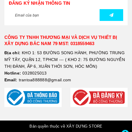
ĐĂNG KÝ NHẬN THÔNG TIN
CÔNG TY TNHH THƯƠNG MẠI VÀ DỊCH VỤ THIẾT BỊ
XÂY DỰNG BẮC NAM 79 MST: 0318559463
Địa chỉ:
KHO 1: 53 ĐƯỜNG SONG HÀNH, PHƯỜNG TRUNG
MỸ TÂY, QUẬN 12, TPHCM --- ( KHO 2: 75 ĐƯỜNG NGUYỄN
THỊ ĐÀNH, ẤP 6, XUÂN THỚI SƠN, HÓC MÔN)
Hotline:
0328025013
Email:
trantoa888888@gmail.com
Bản quyền thuộc về XÂY DỰNG STORE