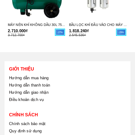
MÁY NÉN KHÍ KHÔNG DẦU 30L 750W NBT-AC-30L NEWBEAT - HÀNG CHÍNH HÃNG
BẦU LỌC KHÍ ĐẦU VÀO CHO MÁY NÉN KHÍ 1/2" SATA 29941 - HÀNG CHÍNH HÃNG
2.710.000₫
1.818.240₫
1.
-27%
-29%
3.712.700₫
2.545.536₫
2.
GIỚI THIỆU
Hướng dẫn mua hàng
Hướng dẫn thanh toán
Hướng dẫn giao nhận
Điều khoản dịch vụ
CHÍNH SÁCH
Chính sách bảo mật
Quy định sử dụng