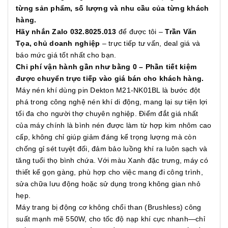
từng sản phẩm, số lượng và nhu cầu của từng khách
hàng.
Hãy nhắn Zalo 032.8025.013
để được tôi –
Trần Văn
Tọa, chủ doanh nghiệp
– trực tiếp tư vấn, deal giá và
báo mức giá tốt nhất cho bạn.
Chi phí vận hành gần như bằng 0 – Phần tiết kiệm
được chuyển trực tiếp vào giá bán cho khách hàng.
Máy nén khí dùng pin Dekton M21-NK01BL là bước đột
phá trong công nghệ nén khí di động, mang lại sự tiện lợi
tối đa cho người thợ chuyên nghiệp. Điểm đắt giá nhất
của máy chính là bình nén được làm từ hợp kim nhôm cao
cấp, không chỉ giúp giảm đáng kể trọng lượng mà còn
chống gỉ sét tuyệt đối, đảm bảo luồng khí ra luôn sạch và
tăng tuổi thọ bình chứa. Với màu Xanh đặc trưng, máy có
thiết kế gọn gàng, phù hợp cho việc mang đi công trình,
sửa chữa lưu động hoặc sử dụng trong không gian nhỏ
hẹp.
Máy trang bị động cơ không chổi than (Brushless) công
suất mạnh mẽ 550W, cho tốc độ nạp khí cực nhanh—chỉ