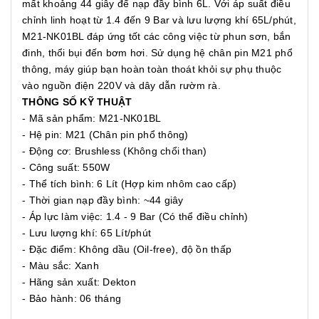
mất khoảng 44 giây để nạp đầy bình 6L. Với áp suất điều
chỉnh linh hoạt từ 1.4 đến 9 Bar và lưu lượng khí 65L/phút,
M21-NK01BL đáp ứng tốt các công việc từ phun sơn, bắn
đinh, thổi bụi đến bơm hơi. Sử dụng hệ chân pin M21 phổ
thông, máy giúp bạn hoàn toàn thoát khỏi sự phụ thuộc
vào nguồn điện 220V và dây dẫn rườm rà.
THÔNG SỐ KỸ THUẬT
- Mã sản phẩm: M21-NK01BL
- Hệ pin: M21 (Chân pin phổ thông)
- Động cơ: Brushless (Không chổi than)
- Công suất: 550W
- Thể tích bình: 6 Lít (Hợp kim nhôm cao cấp)
- Thời gian nạp đầy bình: ~44 giây
- Áp lực làm việc: 1.4 - 9 Bar (Có thể điều chỉnh)
- Lưu lượng khí: 65 Lít/phút
- Đặc điểm: Không dầu (Oil-free), độ ồn thấp
- Màu sắc: Xanh
- Hãng sản xuất: Dekton
- Bảo hành: 06 tháng