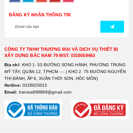
ĐĂNG KÝ NHẬN THÔNG TIN
CÔNG TY TNHH THƯƠNG MẠI VÀ DỊCH VỤ THIẾT BỊ
XÂY DỰNG BẮC NAM 79 MST: 0318559463
Địa chỉ:
KHO 1: 53 ĐƯỜNG SONG HÀNH, PHƯỜNG TRUNG
MỸ TÂY, QUẬN 12, TPHCM --- ( KHO 2: 75 ĐƯỜNG NGUYỄN
THỊ ĐÀNH, ẤP 6, XUÂN THỚI SƠN, HÓC MÔN)
Hotline:
0328025013
Email:
trantoa888888@gmail.com