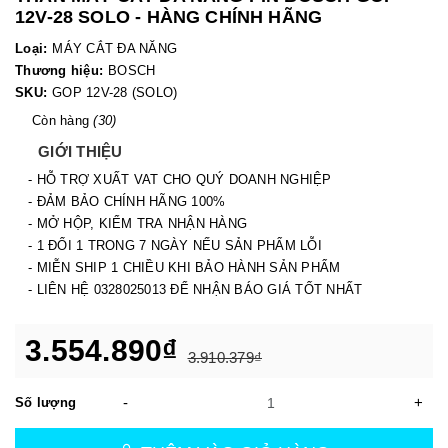
12V-28 SOLO - HÀNG CHÍNH HÃNG
Loại:
MÁY CẮT ĐA NĂNG
Thương hiệu:
BOSCH
SKU:
GOP 12V-28 (SOLO)
Còn hàng
(30)
GIỚI THIỆU
- HỖ TRỢ XUẤT VAT CHO QUÝ DOANH NGHIỆP
- ĐẢM BẢO CHÍNH HÃNG 100%
- MỞ HỘP, KIỂM TRA NHẬN HÀNG
- 1 ĐỔI 1 TRONG 7 NGÀY NẾU SẢN PHẨM LỖI
- MIỄN SHIP 1 CHIỀU KHI BẢO HÀNH SẢN PHẨM
- LIÊN HỆ 0328025013 ĐỂ NHẬN BÁO GIÁ TỐT NHẤT
3.554.890₫
3.910.379₫
-
+
Số lượng