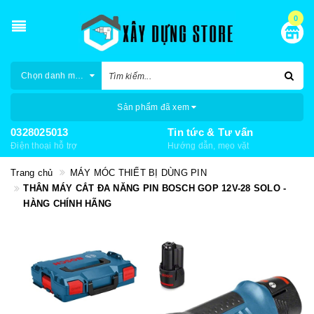
0
Chọn danh mục
Sản phẩm đã xem
0328025013
Tin tức & Tư vấn
Điện thoại hỗ trợ
Hướng dẫn, mẹo vặt
Trang chủ
MÁY MÓC THIẾT BỊ DÙNG PIN
THÂN MÁY CẮT ĐA NĂNG PIN BOSCH GOP 12V-28 SOLO -
HÀNG CHÍNH HÃNG