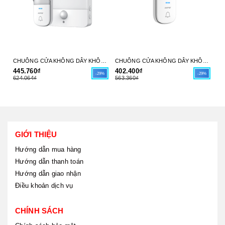
CHUÔNG CỬA KHÔNG DÂY KHÔNG PIN DB5 MPE - HÀNG CHÍNH HÃNG
CHUÔNG CỬA KHÔNG DÂY KHÔNG PIN DB3 MPE - HÀNG CHÍNH HÃNG
445.760₫
402.400₫
9.
-29%
-29%
624.064₫
563.360₫
13
GIỚI THIỆU
Hướng dẫn mua hàng
Hướng dẫn thanh toán
Hướng dẫn giao nhận
Điều khoản dịch vụ
CHÍNH SÁCH