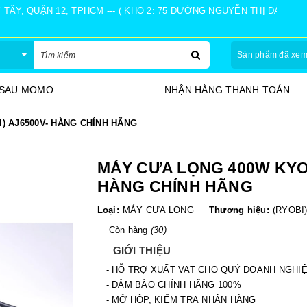
Y, QUẬN 12, TPHCM --- ( KHO 2: 75 ĐƯỜNG NGUYỄN THỊ ĐÀNH, Ấ
Sản phẩm đã xe
HÀNG THANH TOÁN
30 NGÀY ĐỔI TRẢ
) AJ6500V- HÀNG CHÍNH HÃNG
MÁY CƯA LỌNG 400W KYOC
HÀNG CHÍNH HÃNG
Loại:
MÁY CƯA LỌNG
Thương hiệu:
(RYOBI
Còn hàng
(30)
GIỚI THIỆU
- HỖ TRỢ XUẤT VAT CHO QUÝ DOANH NGHI
- ĐẢM BẢO CHÍNH HÃNG 100%
- MỞ HỘP, KIỂM TRA NHẬN HÀNG