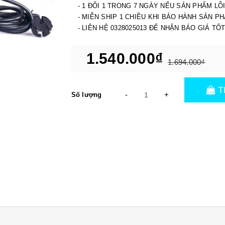
- 1 ĐỔI 1 TRONG 7 NGÀY NẾU SẢN PHẨM LỖ
- MIỄN SHIP 1 CHIỀU KHI BẢO HÀNH SẢN P
- LIÊN HỆ 0328025013 ĐỂ NHẬN BÁO GIÁ TỐ
1.540.000₫
1.694.000₫
T
-
+
Số lượng