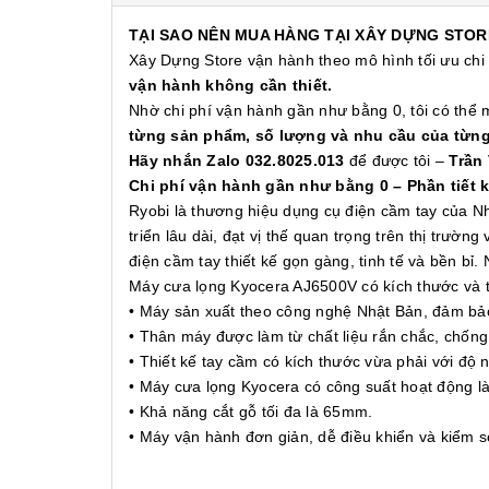
TẠI SAO NÊN MUA HÀNG TẠI XÂY DỰNG STOR
Xây Dựng Store vận hành theo mô hình tối ưu chi
vận hành không cần thiết.
Nhờ chi phí vận hành gần như bằng 0, tôi có thể
từng sản phẩm, số lượng và nhu cầu của từn
Hãy nhắn Zalo 032.8025.013
để được tôi –
Trần
Chi phí vận hành gần như bằng 0 – Phần tiết 
Ryobi là thương hiệu dụng cụ điện cầm tay của N
triển lâu dài, đạt vị thế quan trọng trên thị trư
điện cầm tay thiết kế gọn gàng, tinh tế và bền bỉ
Máy cưa lọng Kyocera AJ6500V có kích thước và tr
• Máy sản xuất theo công nghệ Nhật Bản, đảm bảo 
• Thân máy được làm từ chất liệu rắn chắc, chống
• Thiết kế tay cầm có kích thước vừa phải với độ
• Máy cưa lọng Kyocera có công suất hoạt động là
• Khả năng cắt gỗ tối đa là 65mm.
• Máy vận hành đơn giản, dễ điều khiển và kiểm s