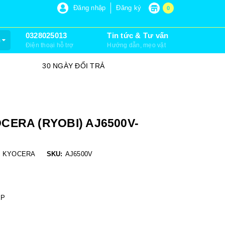
P 6, XUÂN THỚI SƠN, HÓC MÔN)
Đăng nhập
Đăng ký
0
0328025013
Tin tức & Tư vấn
m
Điện thoại hỗ trợ
Hướng dẫn, mẹo vặt
SỮA CHỮA VÀ LẮP ĐẶT
ERA (RYOBI) AJ6500V-
) KYOCERA
SKU:
AJ6500V
ỆP