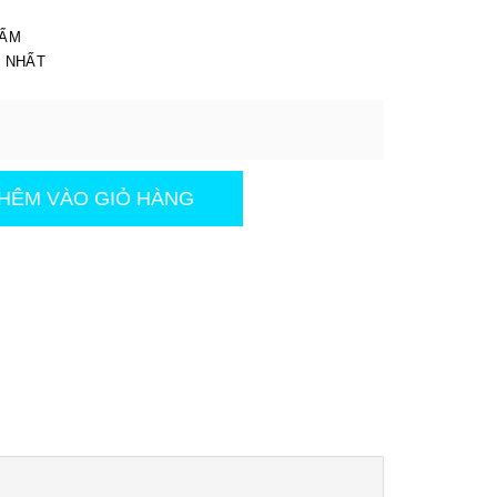
I
HẨM
T NHẤT
HÊM VÀO GIỎ HÀNG