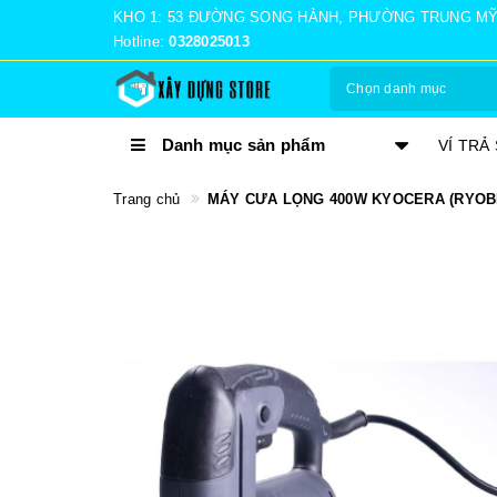
KHO 1: 53 ĐƯỜNG SONG HÀNH, PHƯỜNG TRUNG MỸ TÂ
Hotline:
0328025013
Chọn danh mục
Danh mục sản phẩm
VÍ TRẢ SAU MOMO
NHẬN 
Trang chủ
MÁY CƯA LỌNG 400W KYOCERA (RYOBI