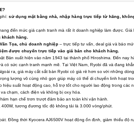
E?
 phí:
sử dụng mặt bằng nhà, nhập hàng trực tiếp từ hãng, không
 mang đến mức giá cạnh tranh mà rất ít doanh nghiệp làm được. Gi
g khách hàng.
 Văn Tọa, chủ doanh nghiệp
– trực tiếp tư vấn, deal giá và báo mứ
kiệm được chuyển trực tiếp vào giá bán cho khách hàng.
hật Bản xuất hiện vào năm 1943 tại thành phố Hiroshima. Đến nay 
ờng và có sức cạnh tranh mạnh mẽ. Tại Việt Nam, Ryobi đã và đang kh
. Ngoài ra, giá máy cắt sắt bàn Ryobi có giá rẻ hơn so với những dò
ọng lượng vô cùng nhỏ gọn giúp máy có thể di chuyển linh hoạt tro
hiệu suất hoạt động cao, hỗ trợ tốt cho người lao động trong các n
 va chạm, cách điện và không bị oxy hóa.
 nhám hạn chế trơn trượt đảm bảo an toàn khi vận hành.
 400W, tương đương tốc độ không tải là 3.000 vòng/phút.
oát. Đồng thời Kyocera AJ6500V hoạt động ổn định, giảm thiểu độ run