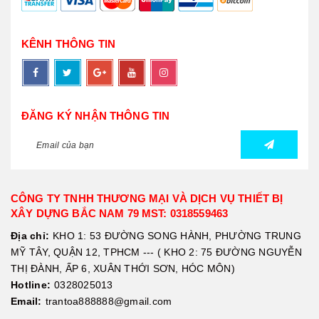
KÊNH THÔNG TIN
ĐĂNG KÝ NHẬN THÔNG TIN
CÔNG TY TNHH THƯƠNG MẠI VÀ DỊCH VỤ THIẾT BỊ
XÂY DỰNG BẮC NAM 79 MST: 0318559463
Địa chỉ:
KHO 1: 53 ĐƯỜNG SONG HÀNH, PHƯỜNG TRUNG
MỸ TÂY, QUẬN 12, TPHCM --- ( KHO 2: 75 ĐƯỜNG NGUYỄN
THỊ ĐÀNH, ẤP 6, XUÂN THỚI SƠN, HÓC MÔN)
Hotline:
0328025013
Email:
trantoa888888@gmail.com