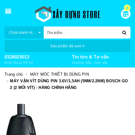
0
Chọn danh mục
Sản phẩm đã xem
0328025013
Tin tức & Tư vấn
Điện thoại hỗ trợ
Hướng dẫn, mẹo vặt
Trang chủ
MÁY MÓC THIẾT BỊ DÙNG PIN
MÁY VẶN VÍT DÙNG PIN 3.6V/1,5AH (5NM/2.2NM) BOSCH GO
2 (2 MŨI VÍT) - HÀNG CHÍNH HÃNG