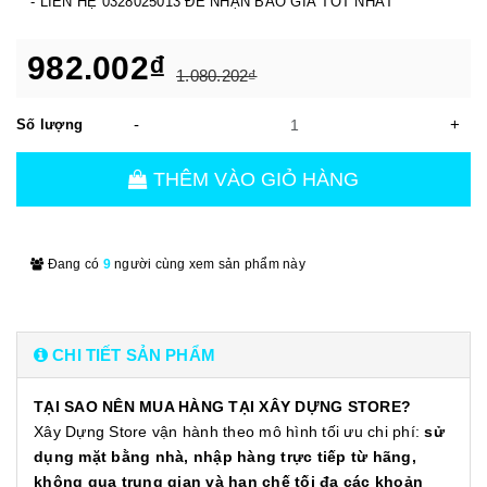
- LIÊN HỆ 0328025013 ĐỂ NHẬN BÁO GIÁ TỐT NHẤT
982.002₫
1.080.202₫
-
+
Số lượng
THÊM VÀO GIỎ HÀNG
Đang có
9
người cùng xem sản phẩm này
CHI TIẾT SẢN PHẨM
TẠI SAO NÊN MUA HÀNG TẠI XÂY DỰNG STORE?
Xây Dựng Store vận hành theo mô hình tối ưu chi phí:
sử
dụng mặt bằng nhà, nhập hàng trực tiếp từ hãng,
không qua trung gian và hạn chế tối đa các khoản