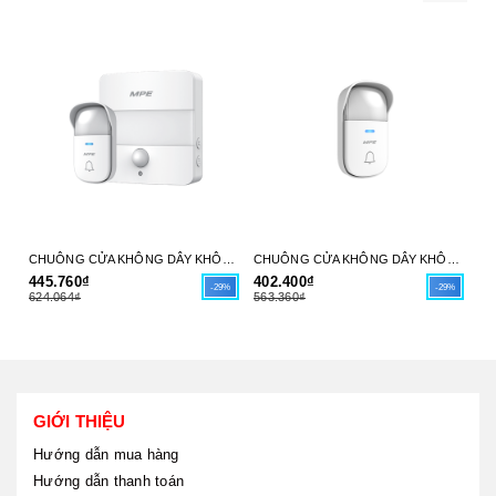
CHUÔNG CỬA KHÔNG DÂY KHÔNG PIN DB5 MPE - HÀNG CHÍNH HÃNG
CHUÔNG CỬA KHÔNG DÂY KHÔNG PIN DB3 MPE - HÀNG CHÍNH HÃNG
445.760₫
402.400₫
9.
-29%
-29%
624.064₫
563.360₫
13
GIỚI THIỆU
Hướng dẫn mua hàng
Hướng dẫn thanh toán