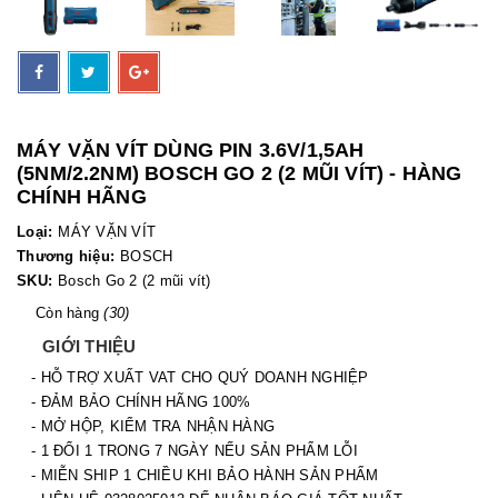
MÁY VẶN VÍT DÙNG PIN 3.6V/1,5AH
(5NM/2.2NM) BOSCH GO 2 (2 MŨI VÍT) - HÀNG
CHÍNH HÃNG
Loại:
MÁY VẶN VÍT
Thương hiệu:
BOSCH
SKU:
Bosch Go 2 (2 mũi vít)
Còn hàng
(30)
GIỚI THIỆU
- HỖ TRỢ XUẤT VAT CHO QUÝ DOANH NGHIỆP
- ĐẢM BẢO CHÍNH HÃNG 100%
- MỞ HỘP, KIỂM TRA NHẬN HÀNG
- 1 ĐỔI 1 TRONG 7 NGÀY NẾU SẢN PHẨM LỖI
- MIỄN SHIP 1 CHIỀU KHI BẢO HÀNH SẢN PHẨM