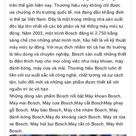
trên thế giới hiện nay. Thương hiệu này không chỉ được
ưa chuộng ở thị trường quốc tế, mà đang dần khẳng định
vị thế tại Việt Nam. Đây là một trong những nhà sản xuất
độc lập lớn nhất về các bộ phận và hệ thống máy móc tự
động. Năm 2003, một mình Bosch đăng kí 2,750 bằng
sáng chế cho những phát minh mới, hầu hết là về kỹ thuật
máy móc tự động. Với mục đích nhằm tới cả hai thị trường
là tiêu dùng và chuyên nghiệp, Bosch sản xuất những thiết
bị điện thích hợp cho mọi công việc như máy khoan, máy
đánh bóng, máy cưa và mài. Thương hiệu Bosch luôn đi
liền với sự xuất sắc về công nghệ, chất lượng và sự cách
tân, luôn đổi mới và những sản phẩm được thiết kế với
nguồn trí óc vô hạn
Những dòng sản phẩm Bosch nổi bật:Máy khoan Bosch,
Máy mài Bosch, Máy cưa Bosch,Máy cắt BoschMáy phay
gỗ Bosch, Máy bào Bosch, Máy chà nhám Bosch, Máy
đánh bóng Bosch,Máy đo khoảng cách Bosch, Máy xịt rửa
xe Bosch, Máy hút bụi Bosch,Máy cắt cỏ Bosch, Máy thôi
Bosch.