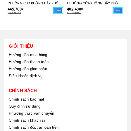
CHUÔNG CỬA KHÔNG DÂY KHÔNG PIN DB5 MPE - HÀNG CHÍNH HÃNG
CHUÔNG CỬA KHÔNG DÂY KHÔNG PIN DB3 MPE - HÀNG CHÍNH HÃNG
445.760₫
402.400₫
9.
-29%
-29%
624.064₫
563.360₫
13
GIỚI THIỆU
Hướng dẫn mua hàng
Hướng dẫn thanh toán
Hướng dẫn giao nhận
Điều khoản dịch vụ
CHÍNH SÁCH
Chính sách bảo mật
Quy định sử dụng
Phương thức vận chuyển
Chính sách khách sĩ
Chính sách đổi/trả/hoàn tiền