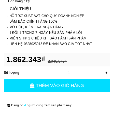
Còn hàng
(30)
GIỚI THIỆU
- HỖ TRỢ XUẤT VAT CHO QUÝ DOANH NGHIỆP
- ĐẢM BẢO CHÍNH HÃNG 100%
- MỞ HỘP, KIỂM TRA NHẬN HÀNG
- 1 ĐỔI 1 TRONG 7 NGÀY NẾU SẢN PHẨM LỖI
- MIỄN SHIP 1 CHIỀU KHI BẢO HÀNH SẢN PHẨM
- LIÊN HỆ 0328025013 ĐỂ NHẬN BÁO GIÁ TỐT NHẤT
1.862.343₫
2.048.577₫
-
+
Số lượng
THÊM VÀO GIỎ HÀNG
Đang có
4
người cùng xem sản phẩm này