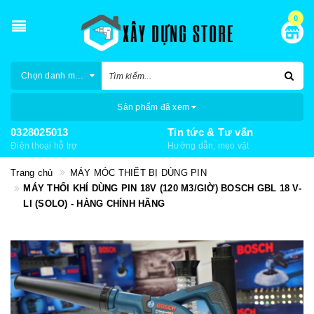
0
Chọn danh mục
Sản phẩm đã xem
0328025013
Tin tức & Tư vấn
Điện thoại hỗ trợ
Hướng dẫn, mẹo vặt
Trang chủ
MÁY MÓC THIẾT BỊ DÙNG PIN
MÁY THỔI KHÍ DÙNG PIN 18V (120 M3/GIỜ) BOSCH GBL 18 V-
LI (SOLO) - HÀNG CHÍNH HÃNG