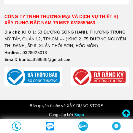
CÔNG TY TNHH THƯƠNG MẠI VÀ DỊCH VỤ THIẾT BỊ
XÂY DỰNG BẮC NAM 79 MST: 0318559463
Địa chỉ:
KHO 1: 53 ĐƯỜNG SONG HÀNH, PHƯỜNG TRUNG
MỸ TÂY, QUẬN 12, TPHCM --- ( KHO 2: 75 ĐƯỜNG NGUYỄN
THỊ ĐÀNH, ẤP 6, XUÂN THỚI SƠN, HÓC MÔN)
Hotline:
0328025013
Email:
trantoa888888@gmail.com
Bản quyền thuộc về XÂY DỰNG STORE
Cung cấp bởi
Sapo