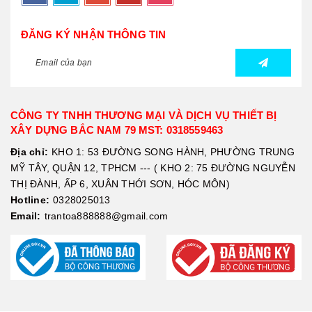
ĐĂNG KÝ NHẬN THÔNG TIN
CÔNG TY TNHH THƯƠNG MẠI VÀ DỊCH VỤ THIẾT BỊ
XÂY DỰNG BẮC NAM 79 MST: 0318559463
Địa chỉ:
KHO 1: 53 ĐƯỜNG SONG HÀNH, PHƯỜNG TRUNG
MỸ TÂY, QUẬN 12, TPHCM --- ( KHO 2: 75 ĐƯỜNG NGUYỄN
THỊ ĐÀNH, ẤP 6, XUÂN THỚI SƠN, HÓC MÔN)
Hotline:
0328025013
Email:
trantoa888888@gmail.com