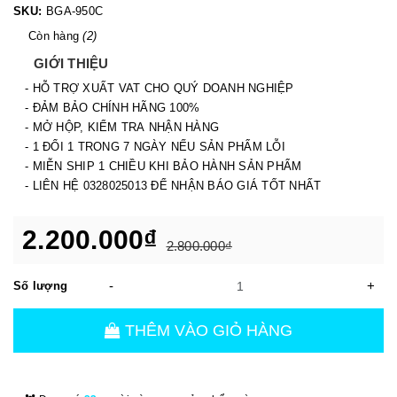
SKU:
BGA-950C
Còn hàng
(2)
GIỚI THIỆU
- HỖ TRỢ XUẤT VAT CHO QUÝ DOANH NGHIỆP
- ĐẢM BẢO CHÍNH HÃNG 100%
- MỞ HỘP, KIỂM TRA NHẬN HÀNG
- 1 ĐỔI 1 TRONG 7 NGÀY NẾU SẢN PHẨM LỖI
- MIỄN SHIP 1 CHIỀU KHI BẢO HÀNH SẢN PHẨM
- LIÊN HỆ 0328025013 ĐỂ NHẬN BÁO GIÁ TỐT NHẤT
2.200.000₫
2.800.000₫
-
+
Số lượng
THÊM VÀO GIỎ HÀNG