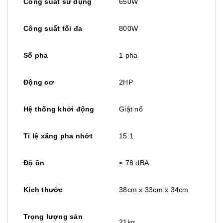
Công suất sử dụng
650W
Công suất tối đa
800W
Số pha
1 pha
Động cơ
2HP
Hệ thống khởi động
Giật nổ
Tỉ lệ xăng pha nhớt
15:1
Độ ồn
≤ 78 dBA
Kích thước
38cm x 33cm x 34cm
Trọng lượng sản
21kg