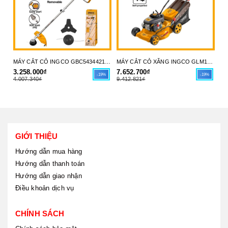
MÁY CẮT CỎ INGCO GBC5434421 - LINH HOẠT, BỀN BỈ & DỄ DÀNG VẬN HÀNH - HÀNG CHÍNH HÃNG
MÁY CẮT CỎ XĂNG INGCO GLM141182 - CÔNG SUẤT MẠNH MẼ, VẬN HÀNH THÔNG MINH - HÀNG CHÍNH HÃNG
3.258.000₫
7.652.700₫
29
-19%
-19%
4.007.340₫
9.412.821₫
35
GIỚI THIỆU
Hướng dẫn mua hàng
Hướng dẫn thanh toán
Hướng dẫn giao nhận
Điều khoản dịch vụ
CHÍNH SÁCH