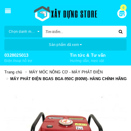
0
Chọn danh mục
Sản phẩm đã xem
0328025013
Tin tức & Tư vấn
Điện thoại hỗ trợ
Hướng dẫn, mẹo vặt
Trang chủ
MÁY MÓC NÔNG CƠ - MÁY PHÁT ĐIỆN
MÁY PHÁT ĐIỆN BGAS BGA-950C (800W)- HÀNG CHÍNH HÃNG