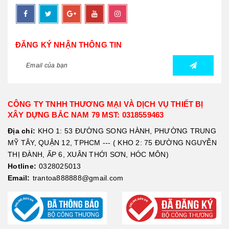
ĐĂNG KÝ NHẬN THÔNG TIN
CÔNG TY TNHH THƯƠNG MẠI VÀ DỊCH VỤ THIẾT BỊ
XÂY DỰNG BẮC NAM 79 MST: 0318559463
Địa chỉ:
KHO 1: 53 ĐƯỜNG SONG HÀNH, PHƯỜNG TRUNG
MỸ TÂY, QUẬN 12, TPHCM --- ( KHO 2: 75 ĐƯỜNG NGUYỄN
THỊ ĐÀNH, ẤP 6, XUÂN THỚI SƠN, HÓC MÔN)
Hotline:
0328025013
Email:
trantoa888888@gmail.com