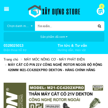
0
Chọn danh mục
Sản phẩm đã xem
0328025013
Tin tức & Tư vấn
Điện thoại hỗ trợ
Hướng dẫn, mẹo vặt
Trang chủ
MÁY MÓC NÔNG CƠ - MÁY PHÁT ĐIỆN
MÁY CẮT CỎ PIN 21V CÔNG NGHỆ ROTOR NGOÀI ĐỘ RỘNG
420MM M21-CC4202XPRO DEKTON - HÀNG CHÍNH HÃNG