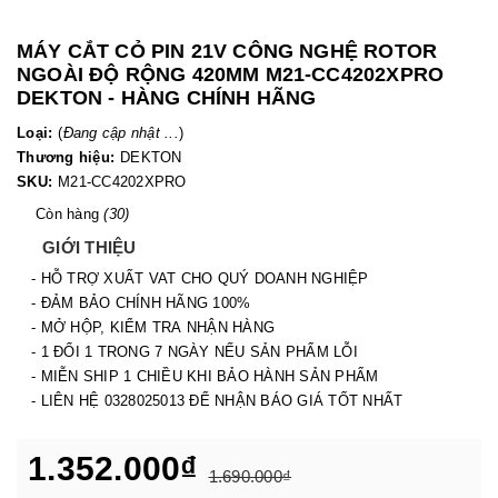
MÁY CẮT CỎ PIN 21V CÔNG NGHỆ ROTOR
NGOÀI ĐỘ RỘNG 420MM M21-CC4202XPRO
DEKTON - HÀNG CHÍNH HÃNG
Loại:
(
Đang cập nhật ...
)
Thương hiệu:
DEKTON
SKU:
M21-CC4202XPRO
Còn hàng
(30)
GIỚI THIỆU
- HỖ TRỢ XUẤT VAT CHO QUÝ DOANH NGHIỆP
- ĐẢM BẢO CHÍNH HÃNG 100%
- MỞ HỘP, KIỂM TRA NHẬN HÀNG
- 1 ĐỔI 1 TRONG 7 NGÀY NẾU SẢN PHẨM LỖI
- MIỄN SHIP 1 CHIỀU KHI BẢO HÀNH SẢN PHẨM
- LIÊN HỆ 0328025013 ĐỂ NHẬN BÁO GIÁ TỐT NHẤT
1.352.000₫
1.690.000₫