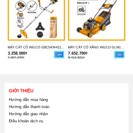
MÁY CẮT CỎ INGCO GBC5434421 - LINH HOẠT, BỀN BỈ & DỄ DÀNG VẬN HÀNH - HÀNG CHÍNH HÃNG
MÁY CẮT CỎ XĂNG INGCO GLM141182 - CÔNG SUẤT MẠNH MẼ, VẬN HÀNH THÔNG MINH - HÀNG CHÍNH HÃNG
3.258.000₫
7.652.700₫
29
-19%
-19%
4.007.340₫
9.412.821₫
35
GIỚI THIỆU
Hướng dẫn mua hàng
Hướng dẫn thanh toán
Hướng dẫn giao nhận
Điều khoản dịch vụ