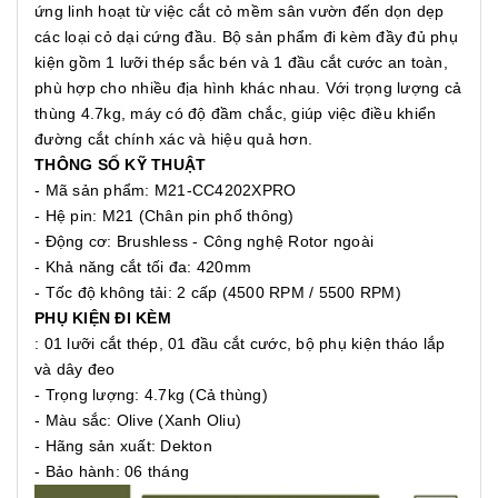
ứng linh hoạt từ việc cắt cỏ mềm sân vườn đến dọn dẹp
các loại cỏ dại cứng đầu. Bộ sản phẩm đi kèm đầy đủ phụ
kiện gồm 1 lưỡi thép sắc bén và 1 đầu cắt cước an toàn,
phù hợp cho nhiều địa hình khác nhau. Với trọng lượng cả
thùng 4.7kg, máy có độ đầm chắc, giúp việc điều khiển
đường cắt chính xác và hiệu quả hơn.
THÔNG SỐ KỸ THUẬT
- Mã sản phẩm: M21-CC4202XPRO
- Hệ pin: M21 (Chân pin phổ thông)
- Động cơ: Brushless - Công nghệ Rotor ngoài
- Khả năng cắt tối đa: 420mm
- Tốc độ không tải: 2 cấp (4500 RPM / 5500 RPM)
PHỤ KIỆN ĐI KÈM
: 01 lưỡi cắt thép, 01 đầu cắt cước, bộ phụ kiện tháo lắp
và dây đeo
- Trọng lượng: 4.7kg (Cả thùng)
- Màu sắc: Olive (Xanh Oliu)
- Hãng sản xuất: Dekton
- Bảo hành: 06 tháng