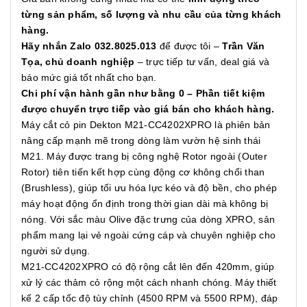
từng sản phẩm, số lượng và nhu cầu của từng khách
hàng.
Hãy nhắn Zalo 032.8025.013
để được tôi –
Trần Văn
Tọa, chủ doanh nghiệp
– trực tiếp tư vấn, deal giá và
báo mức giá tốt nhất cho bạn.
Chi phí vận hành gần như bằng 0 – Phần tiết kiệm
được chuyển trực tiếp vào giá bán cho khách hàng.
Máy cắt cỏ pin Dekton M21-CC4202XPRO là phiên bản
nâng cấp mạnh mẽ trong dòng làm vườn hệ sinh thái
M21. Máy được trang bị công nghệ Rotor ngoài (Outer
Rotor) tiên tiến kết hợp cùng động cơ không chổi than
(Brushless), giúp tối ưu hóa lực kéo và độ bền, cho phép
máy hoạt động ổn định trong thời gian dài mà không bị
nóng. Với sắc màu Olive đặc trưng của dòng XPRO, sản
phẩm mang lại vẻ ngoài cứng cáp và chuyên nghiệp cho
người sử dụng.
M21-CC4202XPRO có độ rộng cắt lên đến 420mm, giúp
xử lý các thảm cỏ rộng một cách nhanh chóng. Máy thiết
kế 2 cấp tốc độ tùy chỉnh (4500 RPM và 5500 RPM), đáp