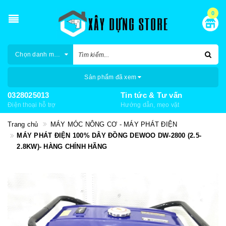
0
Chọn danh mục
Sản phẩm đã xem
0328025013
Tin tức & Tư vấn
Điện thoại hỗ trợ
Hướng dẫn, mẹo vặt
Trang chủ
MÁY MÓC NÔNG CƠ - MÁY PHÁT ĐIỆN
MÁY PHÁT ĐIỆN 100% DÂY ĐỒNG DEWOO DW-2800 (2.5-
2.8KW)- HÀNG CHÍNH HÃNG