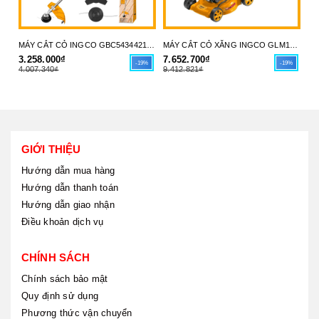
MÁY CẮT CỎ INGCO GBC5434421 - LINH HOẠT, BỀN BỈ & DỄ DÀNG VẬN HÀNH - HÀNG CHÍNH HÃNG
MÁY CẮT CỎ XĂNG INGCO GLM141182 - CÔNG SUẤT MẠNH MẼ, VẬN HÀNH THÔNG MINH - HÀNG CHÍNH HÃNG
3.258.000₫
7.652.700₫
29
-19%
-19%
4.007.340₫
9.412.821₫
35
GIỚI THIỆU
Hướng dẫn mua hàng
Hướng dẫn thanh toán
Hướng dẫn giao nhận
Điều khoản dịch vụ
CHÍNH SÁCH
Chính sách bảo mật
Quy định sử dụng
Phương thức vận chuyển