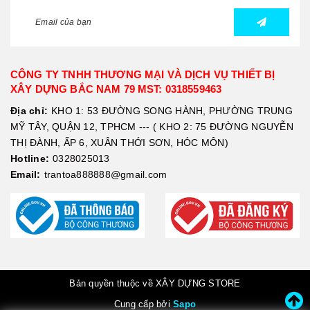
CÔNG TY TNHH THƯƠNG MẠI VÀ DỊCH VỤ THIẾT BỊ
XÂY DỰNG BẮC NAM 79 MST: 0318559463
Địa chỉ:
KHO 1: 53 ĐƯỜNG SONG HÀNH, PHƯỜNG TRUNG
MỸ TÂY, QUẬN 12, TPHCM --- ( KHO 2: 75 ĐƯỜNG NGUYỄN
THỊ ĐÀNH, ẤP 6, XUÂN THỚI SƠN, HÓC MÔN)
Hotline:
0328025013
Email:
trantoa888888@gmail.com
Bản quyền thuộc về XÂY DỰNG STORE
Cung cấp bởi
Sapo