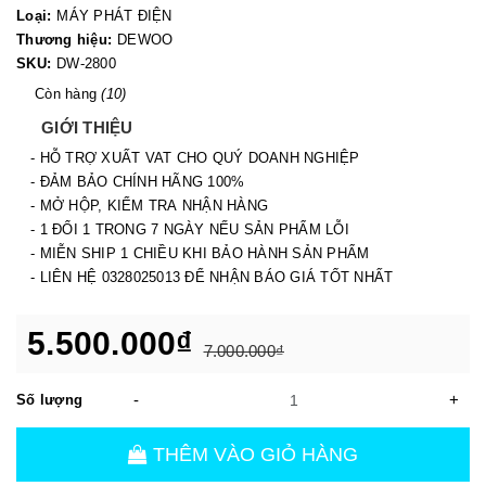
Loại:
MÁY PHÁT ĐIỆN
Thương hiệu:
DEWOO
SKU:
DW-2800
Còn hàng
(10)
GIỚI THIỆU
- HỖ TRỢ XUẤT VAT CHO QUÝ DOANH NGHIỆP
- ĐẢM BẢO CHÍNH HÃNG 100%
- MỞ HỘP, KIỂM TRA NHẬN HÀNG
- 1 ĐỔI 1 TRONG 7 NGÀY NẾU SẢN PHẨM LỖI
- MIỄN SHIP 1 CHIỀU KHI BẢO HÀNH SẢN PHẨM
- LIÊN HỆ 0328025013 ĐỂ NHẬN BÁO GIÁ TỐT NHẤT
5.500.000₫
7.000.000₫
-
+
Số lượng
THÊM VÀO GIỎ HÀNG