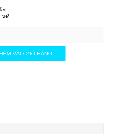
I
HẨM
T NHẤT
HÊM VÀO GIỎ HÀNG