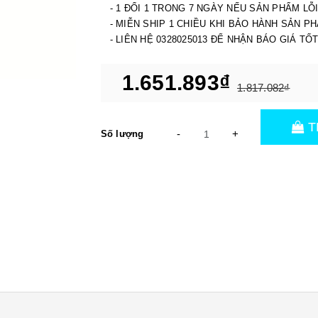
- 1 ĐỔI 1 TRONG 7 NGÀY NẾU SẢN PHẨM LỖ
- MIỄN SHIP 1 CHIỀU KHI BẢO HÀNH SẢN P
- LIÊN HỆ 0328025013 ĐỂ NHẬN BÁO GIÁ TỐ
1.651.893₫
1.817.082₫
T
-
+
Số lượng