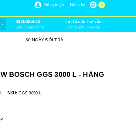
P 6, XUÂN THỚI SƠN, HÓC MÔN)
Đăng nhập
Đăng ký
0
0328025013
Tin tức & Tư vấn
m
Điện thoại hỗ trợ
Hướng dẫn, mẹo vặt
30 NGÀY ĐỔI TRẢ
SỮA CHỮA
W BOSCH GGS 3000 L - HÀNG
H
SKU:
GGS 3000 L
ỆP