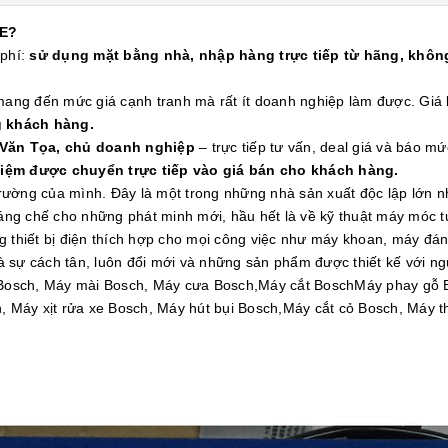
E?
 phí:
sử dụng mặt bằng nhà, nhập hàng trực tiếp từ hãng, không
 mang đến mức giá cạnh tranh mà rất ít doanh nghiệp làm được. Gi
g khách hàng.
 Văn Tọa, chủ doanh nghiệp
– trực tiếp tư vấn, deal giá và báo mứ
kiệm được chuyển trực tiếp vào giá bán cho khách hàng.
 trường của mình. Đây là một trong những nhà sản xuất độc lập lớn 
g chế cho những phát minh mới, hầu hết là về kỹ thuật máy móc tự 
g thiết bị điện thích hợp cho mọi công việc như máy khoan, máy đ
và sự cách tân, luôn đổi mới và những sản phẩm được thiết kế với ng
Bosch, Máy mài Bosch, Máy cưa Bosch,Máy cắt BoschMáy phay gỗ 
Máy xịt rửa xe Bosch, Máy hút bụi Bosch,Máy cắt cỏ Bosch, Máy t