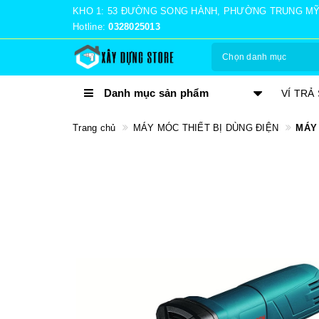
KHO 1: 53 ĐƯỜNG SONG HÀNH, PHƯỜNG TRUNG MỸ TÂ
Hotline:
0328025013
Chọn danh mục
Danh mục sản phẩm
TRẢ GÓP 0%
VÍ TRẢ
Trang chủ
MÁY MÓC THIẾT BỊ DÙNG ĐIỆN
MÁY 