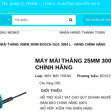
Y, QUẬN 12, TPHCM --- ( KHO 2: 75 ĐƯỜNG NGUYỄN THỊ ĐÀNH, Ấ
Sản phẩm đã xe
 SAU MOMO
NHẬN HÀNG THANH TOÁN
MÀI THẲNG 25MM 300W BOSCH GGS 3000 L - HÀNG CHÍNH HÃNG
MÁY MÀI THẲNG 25MM 300
CHÍNH HÃNG
Loại:
MÁY MÀI THẲNG
Thương hiệu:
BOSC
Còn hàng
(30)
GIỚI THIỆU
- HỖ TRỢ XUẤT VAT CHO QUÝ DOANH NGHI
- ĐẢM BẢO CHÍNH HÃNG 100%
- MỞ HỘP, KIỂM TRA NHẬN HÀNG