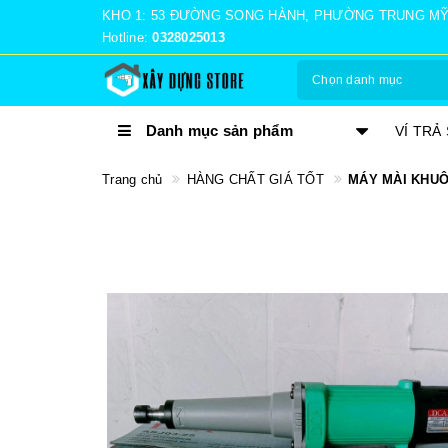
KHO 1: 53 ĐƯỜNG SONG HÀNH, PHƯỜNG TRUNG MỸ TÂ
Hotline:
0328025013
Chọn danh mục
Danh mục sản phẩm
TRẢ GÓP 0%
VÍ TRẢ
Trang chủ
HÀNG CHẤT GIÁ TỐT
MÁY MÀI KHUÔ