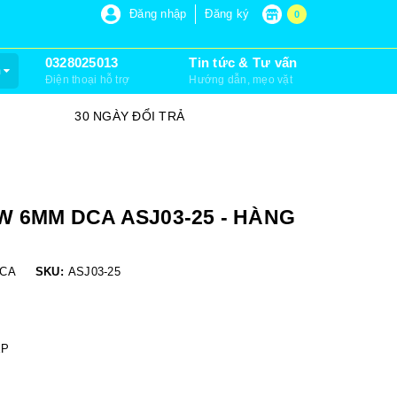
P 6, XUÂN THỚI SƠN, HÓC MÔN)
Đăng nhập
Đăng ký
0
0328025013
Tin tức & Tư vấn
m
Điện thoại hỗ trợ
Hướng dẫn, mẹo vặt
30 NGÀY ĐỔI TRẢ
SỮA CHỮA
 6MM DCA ASJ03-25 - HÀNG
CA
SKU:
ASJ03-25
ỆP