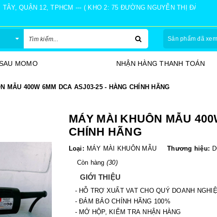
Y, QUẬN 12, TPHCM --- ( KHO 2: 75 ĐƯỜNG NGUYỄN THỊ ĐÀNH, Ấ
Sản phẩm đã xe
 SAU MOMO
NHẬN HÀNG THANH TOÁN
N MẪU 400W 6MM DCA ASJ03-25 - HÀNG CHÍNH HÃNG
MÁY MÀI KHUÔN MẪU 400W
CHÍNH HÃNG
Loại:
MÁY MÀI KHUÔN MẪU
Thương hiệu:
D
Còn hàng
(30)
GIỚI THIỆU
- HỖ TRỢ XUẤT VAT CHO QUÝ DOANH NGHI
- ĐẢM BẢO CHÍNH HÃNG 100%
- MỞ HỘP, KIỂM TRA NHẬN HÀNG