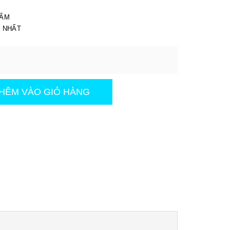
I
HẨM
T NHẤT
HÊM VÀO GIỎ HÀNG