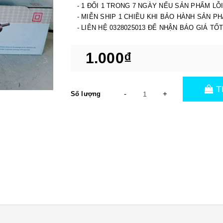
- 1 ĐỔI 1 TRONG 7 NGÀY NẾU SẢN PHẨM LỖ
- MIỄN SHIP 1 CHIỀU KHI BẢO HÀNH SẢN P
- LIÊN HỆ 0328025013 ĐỂ NHẬN BÁO GIÁ TỐ
1.000₫
T
-
+
Số lượng