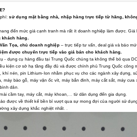
E?
 phí:
sử dụng mặt bằng nhà, nhập hàng trực tiếp từ hãng, không
 mang đến mức giá cạnh tranh mà rất ít doanh nghiệp làm được. Gi
g khách hàng.
 Văn Tọa, chủ doanh nghiệp
– trực tiếp tư vấn, deal giá và báo mứ
kiệm được chuyển trực tiếp vào giá bán cho khách hàng.
ụ - dụng cụ hàng đầu tại Trung Quốc chúng ta không thể bỏ qua DC
điều kiện cơ sở hạ tầng đầy đủ và được chính phủ Trung Quốc công 
 khí nén, pin Lithium-Ion nhằm phục vụ cho các ngành xây dựng, sửa
ca, máy bào gỗ, máy vặn ốc vít, máy bắn đinh, máy cắt sắt, máy cư
 bình dân.
ài cầm tay, máy cắt, máy khoan,… từ dân dụng đến gia dụng.
 được về thiết kế bền bỉ vượt qua sự mong đợi của người sử dụng 
ường xây dựng khắc nghiệt nhất. .