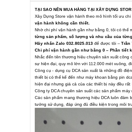
TẠI SAO NÊN MUA HÀNG TẠI XÂY DỰNG STOR
Xây Dựng Store vận hành theo mô hình tối ưu chi
vận hành không cần thiết.
Nhờ chi phí vận hành gần như bằng 0, tôi có thể
từng sản phẩm, số lượng và nhu cầu của từn
Hãy nhắn Zalo 032.8025.013
để được tôi –
Trần
Chi phí vận hành gần như bằng 0 – Phần tiết 
Nhắc đến tên thương hiệu chuyên sản xuất công c
sự hiện đại, quy mô lớn với 112.000 mét vuông, 
Công cụ - dụng cụ DCA sản xuất là những đồ điện,
thiết bị có thể kể đến như máy khoan bằng pin d
hiện đại nhưng giá cả của các thiết bị này đều rất
Công ty DCA chuyên sản suất các sản phẩm máy m
Các sản phẩm mang thương hiệu DCA luôn đảm bảo
tưởng sử dụng, đáp ứng đủ điều kiện trong môi tr