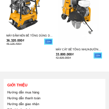
MÁY ĐẦM NÉN BÊ TÔNG DÙNG DẦU DIESEL 6HP (66X38CM) INGCO GCP125-4 - HÀNG CHÍNH HÃNG
36.320.000₫
31
-21%
46.126.400₫
39
MÁY CẮT BÊ TÔNG NHỰA ĐƯỜNG DÙNG XĂNG 9.6 KW (13.0HP) (30-45CM(12"-18")) INGCO GSF16-1 - HÀNG CHÍNH HÃNG
33.800.000₫
-21%
42.926.000₫
GIỚI THIỆU
Hướng dẫn mua hàng
Hướng dẫn thanh toán
Hướng dẫn giao nhận