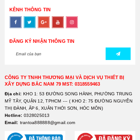
KÊNH THÔNG TIN
ĐĂNG KÝ NHẬN THÔNG TIN
CÔNG TY TNHH THƯƠNG MẠI VÀ DỊCH VỤ THIẾT BỊ
XÂY DỰNG BẮC NAM 79 MST: 0318559463
Địa chỉ:
KHO 1: 53 ĐƯỜNG SONG HÀNH, PHƯỜNG TRUNG
MỸ TÂY, QUẬN 12, TPHCM --- ( KHO 2: 75 ĐƯỜNG NGUYỄN
THỊ ĐÀNH, ẤP 6, XUÂN THỚI SƠN, HÓC MÔN)
Hotline:
0328025013
Email:
trantoa888888@gmail.com