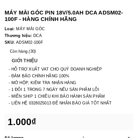
MÁY MÀI GÓC PIN 18V/5.0AH DCA ADSM02-
100F - HÀNG CHÍNH HÃNG
Loại:
MÁY MÀI GÓC
Thương hiệu:
DCA
SKU:
ADSM02-100F
Còn hàng
(30)
GIỚI THIỆU
- HỖ TRỢ XUẤT VAT CHO QUÝ DOANH NGHIỆP
- ĐẢM BẢO CHÍNH HÃNG 100%
- MỞ HỘP, KIỂM TRA NHẬN HÀNG
- 1 ĐỔI 1 TRONG 7 NGÀY NẾU SẢN PHẨM LỖI
- MIỄN SHIP 1 CHIỀU KHI BẢO HÀNH SẢN PHẨM
- LIÊN HỆ 0328025013 ĐỂ NHẬN BÁO GIÁ TỐT NHẤT
1.000₫
-
+
Số lượng