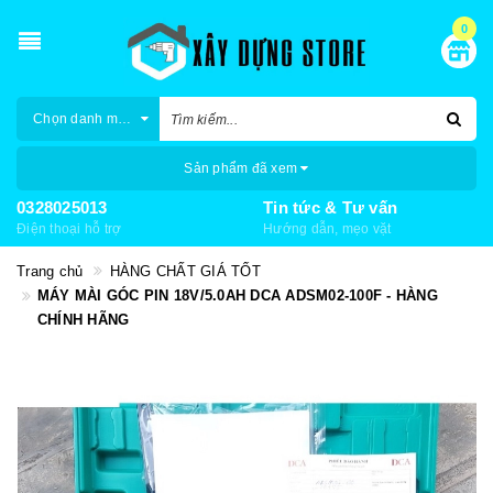
0
Chọn danh mục
Sản phẩm đã xem
0328025013
Tin tức & Tư vấn
Điện thoại hỗ trợ
Hướng dẫn, mẹo vặt
Trang chủ
HÀNG CHẤT GIÁ TỐT
MÁY MÀI GÓC PIN 18V/5.0AH DCA ADSM02-100F - HÀNG
CHÍNH HÃNG