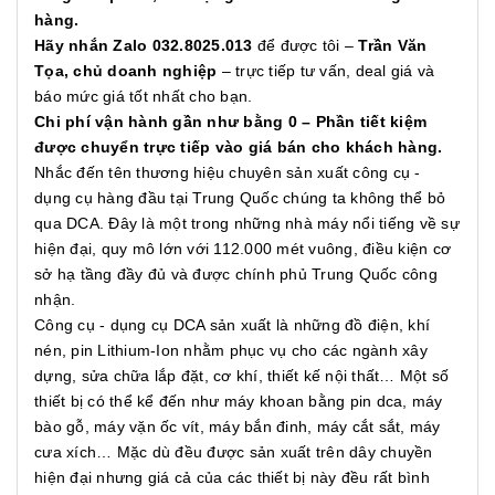
hàng.
Hãy nhắn Zalo 032.8025.013
để được tôi –
Trần Văn
Tọa, chủ doanh nghiệp
– trực tiếp tư vấn, deal giá và
báo mức giá tốt nhất cho bạn.
Chi phí vận hành gần như bằng 0 – Phần tiết kiệm
được chuyển trực tiếp vào giá bán cho khách hàng.
Nhắc đến tên thương hiệu chuyên sản xuất công cụ -
dụng cụ hàng đầu tại Trung Quốc chúng ta không thể bỏ
qua DCA. Đây là một trong những nhà máy nổi tiếng về sự
hiện đại, quy mô lớn với 112.000 mét vuông, điều kiện cơ
sở hạ tầng đầy đủ và được chính phủ Trung Quốc công
nhận.
Công cụ - dụng cụ DCA sản xuất là những đồ điện, khí
nén, pin Lithium-Ion nhằm phục vụ cho các ngành xây
dựng, sửa chữa lắp đặt, cơ khí, thiết kế nội thất… Một số
thiết bị có thể kể đến như máy khoan bằng pin dca, máy
bào gỗ, máy vặn ốc vít, máy bắn đinh, máy cắt sắt, máy
cưa xích… Mặc dù đều được sản xuất trên dây chuyền
hiện đại nhưng giá cả của các thiết bị này đều rất bình