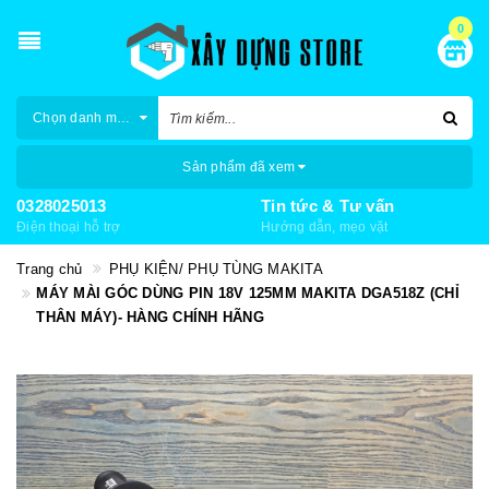
0
Chọn danh mục
Sản phẩm đã xem
0328025013
Tin tức & Tư vấn
Điện thoại hỗ trợ
Hướng dẫn, mẹo vặt
Trang chủ
PHỤ KIỆN/ PHỤ TÙNG MAKITA
MÁY MÀI GÓC DÙNG PIN 18V 125MM MAKITA DGA518Z (CHỈ
THÂN MÁY)- HÀNG CHÍNH HÃNG