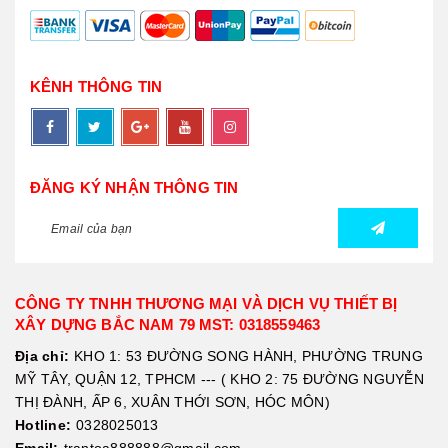
KÊNH THÔNG TIN
ĐĂNG KÝ NHẬN THÔNG TIN
CÔNG TY TNHH THƯƠNG MẠI VÀ DỊCH VỤ THIẾT BỊ
XÂY DỰNG BẮC NAM 79 MST: 0318559463
Địa chỉ:
KHO 1: 53 ĐƯỜNG SONG HÀNH, PHƯỜNG TRUNG
MỸ TÂY, QUẬN 12, TPHCM --- ( KHO 2: 75 ĐƯỜNG NGUYỄN
THỊ ĐÀNH, ẤP 6, XUÂN THỚI SƠN, HÓC MÔN)
Hotline:
0328025013