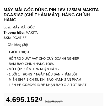
MÁY MÀI GÓC DÙNG PIN 18V 125MM MAKITA
DGA518Z (CHỈ THÂN MÁY)- HÀNG CHÍNH
HÃNG
Loại:
MÁY MÀI GÓC
Thương hiệu:
MAKITA
SKU:
DGA518Z
Còn hàng
(30)
GIỚI THIỆU
- HỖ TRỢ XUẤT VAT CHO QUÝ DOANH NGHIỆP
- ĐẢM BẢO CHÍNH HÃNG 100%
- MỞ HỘP, KIỂM TRA NHẬN HÀNG
- 1 ĐỔI 1 TRONG 7 NGÀY NẾU SẢN PHẨM LỖI
- MIỄN SHIP 1 CHIỀU KHI BẢO HÀNH SẢN PHẨM
- LIÊN HỆ 0328025013 ĐỂ NHẬN BÁO GIÁ TỐT NHẤT
4.695.152₫
5.164.667₫