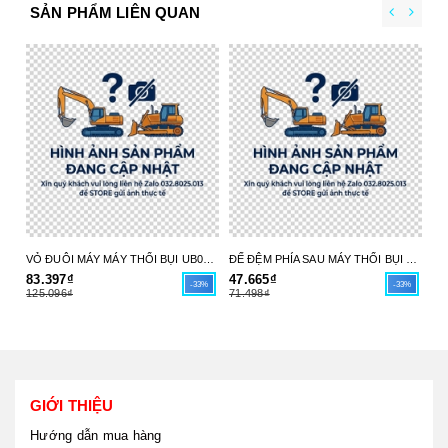
SẢN PHẨM LIÊN QUAN
VỎ ĐUÔI MÁY MÁY THỔI BỤI UB004C 413X98-6 MAKITA - HÀNG CHÍNH HÃNG
ĐẾ ĐỆM PHÍA SAU MÁY THỔI BỤI UB004C 413X97-8 MAKITA - HÀNG CHÍNH HÃNG
83.397₫
47.665₫
17
-33%
-33%
125.096₫
71.498₫
26
GIỚI THIỆU
Hướng dẫn mua hàng