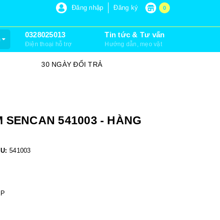
P 6, XUÂN THỚI SƠN, HÓC MÔN)
Đăng nhập
Đăng ký
0
0328025013
Tin tức & Tư vấn
m
Điện thoại hỗ trợ
Hướng dẫn, mẹo vặt
30 NGÀY ĐỔI TRẢ
SỮA CHỮA
 SENCAN 541003 - HÀNG
U:
541003
ỆP