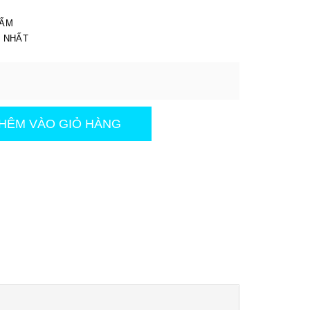
I
HẨM
T NHẤT
HÊM VÀO GIỎ HÀNG