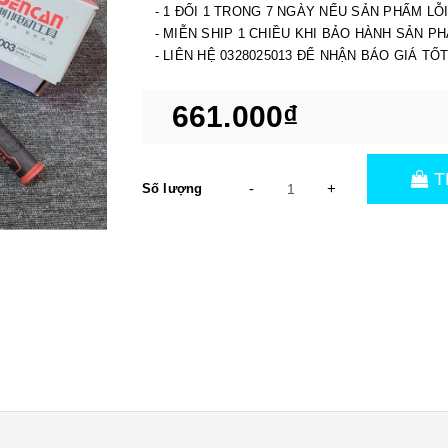
- 1 ĐỔI 1 TRONG 7 NGÀY NẾU SẢN PHẨM LỖ
- MIỄN SHIP 1 CHIỀU KHI BẢO HÀNH SẢN P
- LIÊN HỆ 0328025013 ĐỂ NHẬN BÁO GIÁ TỐ
661.000₫
T
-
+
Số lượng