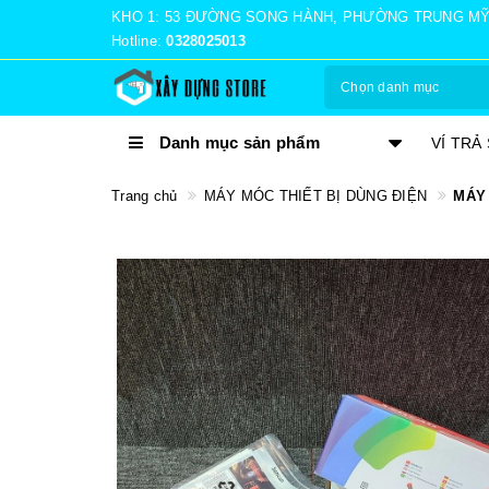
KHO 1: 53 ĐƯỜNG SONG HÀNH, PHƯỜNG TRUNG MỸ TÂ
Hotline:
0328025013
Chọn danh mục
Danh mục sản phẩm
TRẢ GÓP 0%
VÍ TRẢ
Trang chủ
MÁY MÓC THIẾT BỊ DÙNG ĐIỆN
MÁY 