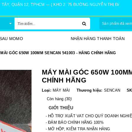
Y, QUẬN 12, TPHCM --- ( KHO 2: 75 ĐƯỜNG NGUYỄN THỊ ĐÀNH, Ấ
Sản phẩm đã xe
 SAU MOMO
NHẬN HÀNG THANH TOÁN
MÀI GÓC 650W 100MM SENCAN 541003 - HÀNG CHÍNH HÃNG
MÁY MÀI GÓC 650W 100MM
CHÍNH HÃNG
Loại:
MÁY MÀI
Thương hiệu:
SENCAN
SK
Còn hàng
(30)
GIỚI THIỆU
- HỖ TRỢ XUẤT VAT CHO QUÝ DOANH NGHI
- ĐẢM BẢO CHÍNH HÃNG 100%
- MỞ HỘP, KIỂM TRA NHẬN HÀNG