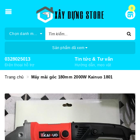
0
Chọn danh mục
Sản phẩm đã xem
0328025013
Tin tức & Tư vấn
Điện thoại hỗ trợ
Hướng dẫn, mẹo vặt
Trang chủ
Máy mài góc 180mm 2000W Kainuo 1801