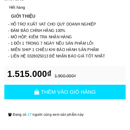
Hết hàng
GIỚI THIỆU
- HỖ TRỢ XUẤT VAT CHO QUÝ DOANH NGHIỆP
- ĐẢM BẢO CHÍNH HÃNG 100%
- MỞ HỘP, KIỂM TRA NHẬN HÀNG
- 1 ĐỔI 1 TRONG 7 NGÀY NẾU SẢN PHẨM LỖI
- MIỄN SHIP 1 CHIỀU KHI BẢO HÀNH SẢN PHẨM
- LIÊN HỆ 0328025013 ĐỂ NHẬN BÁO GIÁ TỐT NHẤT
1.515.000₫
1.900.000₫
THÊM VÀO GIỎ HÀNG
Đang có
27
người cùng xem sản phẩm này