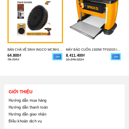
BÀN CHÀ VỆ SINH INGCO WCBH1401 - SỨC MẠNH LÀM SẠCH TỪ MÁY KHOAN CỦA BẠN - HÀNG CHÍNH HÃNG
MÁY BÀO CUỐN 1500W TP15003 INGCO - HÀNG CHÍNH HÃNG
64.800₫
8.411.400₫
5.
-19%
-19%
79.704₫
10.346.022₫
7.
GIỚI THIỆU
Hướng dẫn mua hàng
Hướng dẫn thanh toán
Hướng dẫn giao nhận
Điều khoản dịch vụ