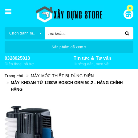
0
Chọn danh mục
Sản phẩm đã xem
0328025013
Tin tức & Tư vấn
Điện thoại hỗ trợ
Hướng dẫn, mẹo vặt
Trang chủ
MÁY MÓC THIẾT BỊ DÙNG ĐIỆN
MÁY KHOAN TỪ 1200W BOSCH GBM 50-2 - HÀNG CHÍNH
HÃNG