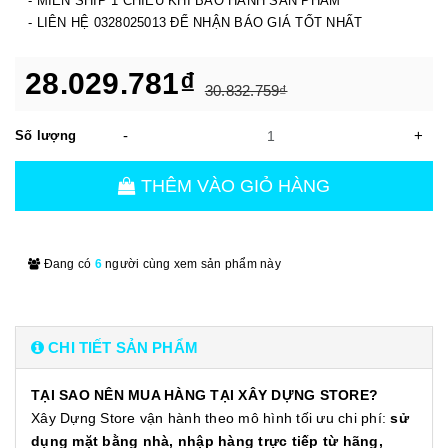
- MIỄN SHIP 1 CHIỀU KHI BẢO HÀNH SẢN PHẨM
- LIÊN HỆ 0328025013 ĐỂ NHẬN BÁO GIÁ TỐT NHẤT
28.029.781₫
30.832.759₫
-
+
Số lượng
THÊM VÀO GIỎ HÀNG
Đang có
6
người cùng xem sản phẩm này
CHI TIẾT SẢN PHẨM
TẠI SAO NÊN MUA HÀNG TẠI XÂY DỰNG STORE?
Xây Dựng Store vận hành theo mô hình tối ưu chi phí:
sử
dụng mặt bằng nhà, nhập hàng trực tiếp từ hãng,