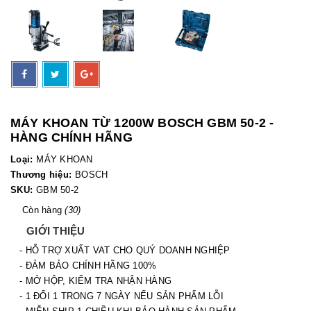
MÁY KHOAN TỪ 1200W BOSCH GBM 50-2 -
HÀNG CHÍNH HÃNG
Loại:
MÁY KHOAN
Thương hiệu:
BOSCH
SKU:
GBM 50-2
Còn hàng
(30)
GIỚI THIỆU
- HỖ TRỢ XUẤT VAT CHO QUÝ DOANH NGHIỆP
- ĐẢM BẢO CHÍNH HÃNG 100%
- MỞ HỘP, KIỂM TRA NHẬN HÀNG
- 1 ĐỔI 1 TRONG 7 NGÀY NẾU SẢN PHẨM LỖI