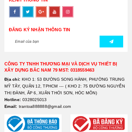
ĐĂNG KÝ NHẬN THÔNG TIN
CÔNG TY TNHH THƯƠNG MẠI VÀ DỊCH VỤ THIẾT BỊ
XÂY DỰNG BẮC NAM 79 MST: 0318559463
Địa chỉ:
KHO 1: 53 ĐƯỜNG SONG HÀNH, PHƯỜNG TRUNG
MỸ TÂY, QUẬN 12, TPHCM --- ( KHO 2: 75 ĐƯỜNG NGUYỄN
THỊ ĐÀNH, ẤP 6, XUÂN THỚI SƠN, HÓC MÔN)
Hotline:
0328025013
Email:
trantoa888888@gmail.com