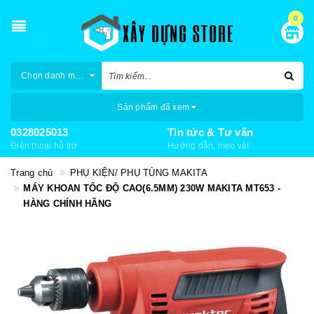
0
Chọn danh mục
Sản phẩm đã xem
0328025013
Tin tức & Tư vấn
Điện thoại hỗ trợ
Hướng dẫn, mẹo vặt
Trang chủ
PHỤ KIỆN/ PHỤ TÙNG MAKITA
MÁY KHOAN TỐC ĐỘ CAO(6.5MM) 230W MAKITA MT653 -
HÀNG CHÍNH HÃNG