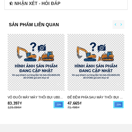
NHẬN XÉT - HỎI ĐÁP
SẢN PHẨM LIÊN QUAN
VỎ ĐUÔI MÁY MÁY THỔI BỤI UB004C 413X98-6 MAKITA - HÀNG CHÍNH HÃNG
ĐẾ ĐỆM PHÍA SAU MÁY THỔI BỤI UB004C 413X97-8 MAKITA - HÀNG CHÍNH HÃNG
83.397₫
47.665₫
17
-33%
-33%
125.096₫
71.498₫
26