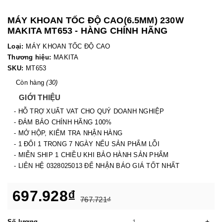
MÁY KHOAN TỐC ĐỘ CAO(6.5MM) 230W
MAKITA MT653 - HÀNG CHÍNH HÃNG
Loại:
MÁY KHOAN TỐC ĐỘ CAO
Thương hiệu:
MAKITA
SKU:
MT653
Còn hàng
(30)
GIỚI THIỆU
- HỖ TRỢ XUẤT VAT CHO QUÝ DOANH NGHIỆP
- ĐẢM BẢO CHÍNH HÃNG 100%
- MỞ HỘP, KIỂM TRA NHẬN HÀNG
- 1 ĐỔI 1 TRONG 7 NGÀY NẾU SẢN PHẨM LỖI
- MIỄN SHIP 1 CHIỀU KHI BẢO HÀNH SẢN PHẨM
- LIÊN HỆ 0328025013 ĐỂ NHẬN BÁO GIÁ TỐT NHẤT
697.928₫
767.721₫
-
+
Số lượng