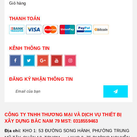
Giỏ hàng
THANH TOÁN
KÊNH THÔNG TIN
ĐĂNG KÝ NHẬN THÔNG TIN
CÔNG TY TNHH THƯƠNG MẠI VÀ DỊCH VỤ THIẾT BỊ
XÂY DỰNG BẮC NAM 79 MST: 0318559463
Địa chỉ:
KHO 1: 53 ĐƯỜNG SONG HÀNH, PHƯỜNG TRUNG