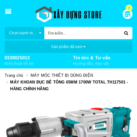
0
Chọn danh mục
Sản phẩm đã xem
0328025013
Tin tức & Tư vấn
Điện thoại hỗ trợ
Hướng dẫn, mẹo vặt
Trang chủ
MÁY MÓC THIẾT BỊ DÙNG ĐIỆN
MÁY KHOAN ĐỤC BÊ TÔNG 65MM 1700W TOTAL TH117501 -
HÀNG CHÍNH HÃNG