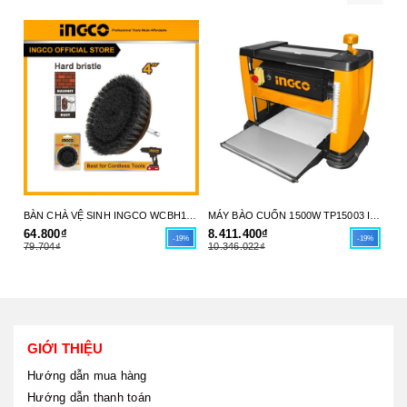
BÀN CHÀ VỆ SINH INGCO WCBH1401 - SỨC MẠNH LÀM SẠCH TỪ MÁY KHOAN CỦA BẠN - HÀNG CHÍNH HÃNG
MÁY BÀO CUỐN 1500W TP15003 INGCO - HÀNG CHÍNH HÃNG
64.800₫
8.411.400₫
5.
-19%
-19%
79.704₫
10.346.022₫
7.
GIỚI THIỆU
Hướng dẫn mua hàng
Hướng dẫn thanh toán