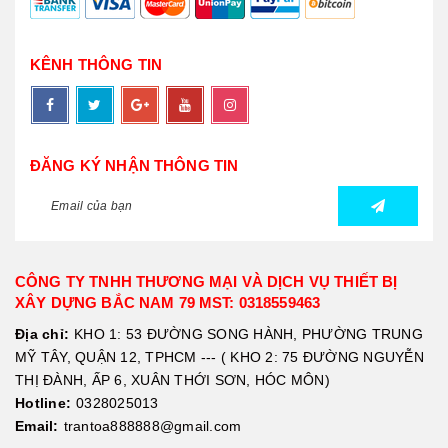
KÊNH THÔNG TIN
ĐĂNG KÝ NHẬN THÔNG TIN
CÔNG TY TNHH THƯƠNG MẠI VÀ DỊCH VỤ THIẾT BỊ
XÂY DỰNG BẮC NAM 79 MST: 0318559463
Địa chỉ:
KHO 1: 53 ĐƯỜNG SONG HÀNH, PHƯỜNG TRUNG
MỸ TÂY, QUẬN 12, TPHCM --- ( KHO 2: 75 ĐƯỜNG NGUYỄN
THỊ ĐÀNH, ẤP 6, XUÂN THỚI SƠN, HÓC MÔN)
Hotline:
0328025013
Email:
trantoa888888@gmail.com