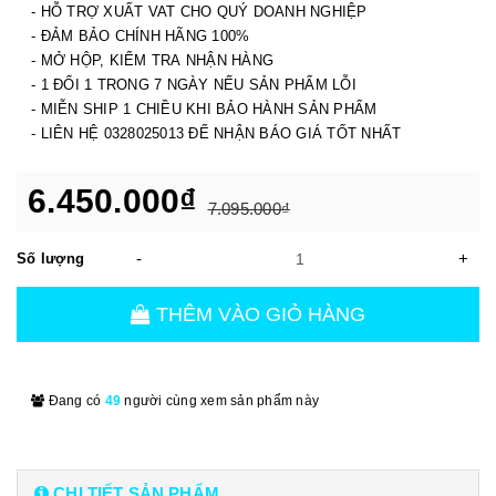
- HỖ TRỢ XUẤT VAT CHO QUÝ DOANH NGHIỆP
- ĐẢM BẢO CHÍNH HÃNG 100%
- MỞ HỘP, KIỂM TRA NHẬN HÀNG
- 1 ĐỔI 1 TRONG 7 NGÀY NẾU SẢN PHẨM LỖI
- MIỄN SHIP 1 CHIỀU KHI BẢO HÀNH SẢN PHẨM
- LIÊN HỆ 0328025013 ĐỂ NHẬN BÁO GIÁ TỐT NHẤT
6.450.000₫
7.095.000₫
-
+
Số lượng
THÊM VÀO GIỎ HÀNG
Đang có
49
người cùng xem sản phẩm này
CHI TIẾT SẢN PHẨM