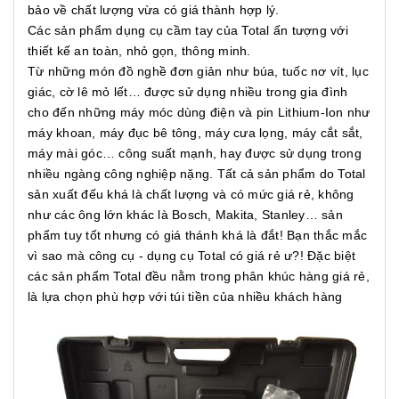
bảo về chất lượng vừa có giá thành hợp lý.
Các sản phẩm dụng cụ cầm tay của Total ấn tượng với
thiết kế an toàn, nhỏ gọn, thông minh.
Từ những món đồ nghề đơn giản như búa, tuốc nơ vít, lục
giác, cờ lê mỏ lết… được sử dụng nhiều trong gia đình
cho đến những máy móc dùng điện và pin Lithium-Ion như
máy khoan, máy đục bê tông, máy cưa lọng, máy cắt sắt,
máy mài góc… công suất mạnh, hay được sử dụng trong
nhiều ngàng công nghiệp nặng. Tất cả sản phẩm do Total
sản xuất đếu khá là chất lượng và có mức giá rẻ, không
như các ông lớn khác là Bosch, Makita, Stanley… sản
phẩm tuy tốt nhưng có giá thánh khá là đắt! Bạn thắc mắc
vì sao mà công cụ - dụng cụ Total có giá rẻ ư?! Đặc biệt
các sản phẩm Total đều nằm trong phân khúc hàng giá rẻ,
là lựa chọn phù hợp với túi tiền của nhiều khách hàng