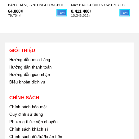
BÀN CHÀ VỆ SINH INGCO WCBH1401 - SỨC MẠNH LÀM SẠCH TỪ MÁY KHOAN CỦA BẠN - HÀNG CHÍNH HÃNG
MÁY BÀO CUỐN 1500W TP15003 INGCO - HÀNG CHÍNH HÃNG
64.800₫
8.411.400₫
5.
-19%
-19%
79.704₫
10.346.022₫
7.
GIỚI THIỆU
Hướng dẫn mua hàng
Hướng dẫn thanh toán
Hướng dẫn giao nhận
Điều khoản dịch vụ
CHÍNH SÁCH
Chính sách bảo mật
Quy định sử dụng
Phương thức vận chuyển
Chính sách khách sĩ
Chính sách đổi/trả/hoàn tiền