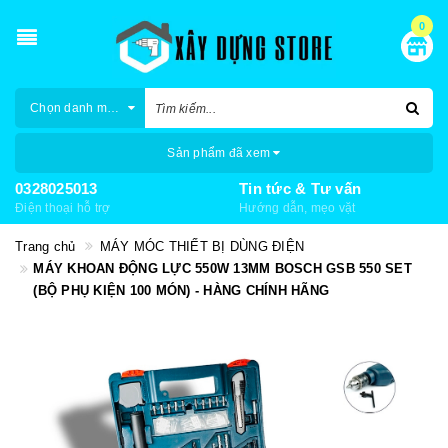
0
Chọn danh mục
Sản phẩm đã xem
0328025013
Tin tức & Tư vấn
Điện thoại hỗ trợ
Hướng dẫn, mẹo vặt
Trang chủ
MÁY MÓC THIẾT BỊ DÙNG ĐIỆN
MÁY KHOAN ĐỘNG LỰC 550W 13MM BOSCH GSB 550 SET
(BỘ PHỤ KIỆN 100 MÓN) - HÀNG CHÍNH HÃNG