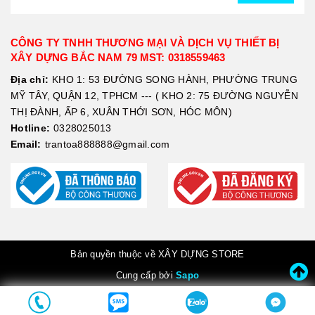
CÔNG TY TNHH THƯƠNG MẠI VÀ DỊCH VỤ THIẾT BỊ
XÂY DỰNG BẮC NAM 79 MST: 0318559463
Địa chỉ:
KHO 1: 53 ĐƯỜNG SONG HÀNH, PHƯỜNG TRUNG
MỸ TÂY, QUẬN 12, TPHCM --- ( KHO 2: 75 ĐƯỜNG NGUYỄN
THỊ ĐÀNH, ẤP 6, XUÂN THỚI SƠN, HÓC MÔN)
Hotline:
0328025013
Email:
trantoa888888@gmail.com
Bản quyền thuộc về XÂY DỰNG STORE
Cung cấp bởi
Sapo