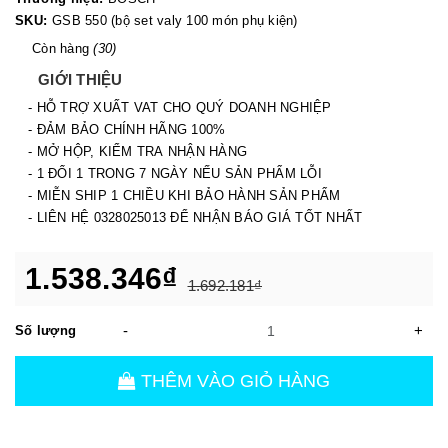
SKU:
GSB 550 (bộ set valy 100 món phụ kiện)
Còn hàng
(30)
GIỚI THIỆU
- HỖ TRỢ XUẤT VAT CHO QUÝ DOANH NGHIỆP
- ĐẢM BẢO CHÍNH HÃNG 100%
- MỞ HỘP, KIỂM TRA NHẬN HÀNG
- 1 ĐỔI 1 TRONG 7 NGÀY NẾU SẢN PHẨM LỖI
- MIỄN SHIP 1 CHIỀU KHI BẢO HÀNH SẢN PHẨM
- LIÊN HỆ 0328025013 ĐỂ NHẬN BÁO GIÁ TỐT NHẤT
1.538.346₫
1.692.181₫
-
+
Số lượng
THÊM VÀO GIỎ HÀNG