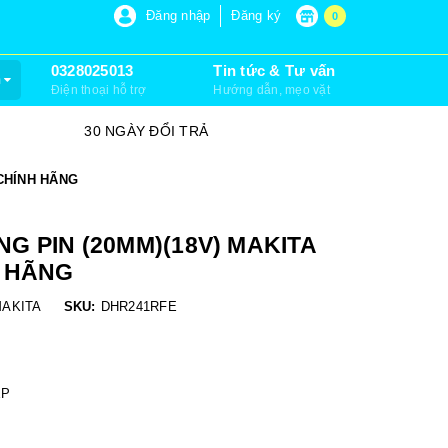
P 6, XUÂN THỚI SƠN, HÓC MÔN)
Đăng nhập
Đăng ký
0
0328025013
Tin tức & Tư vấn
m
Điện thoại hỗ trợ
Hướng dẫn, mẹo vặt
30 NGÀY ĐỔI TRẢ
SỮA CHỮA
CHÍNH HÃNG
 PIN (20MM)(18V) MAKITA
H HÃNG
AKITA
SKU:
DHR241RFE
ỆP