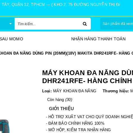
Y, QUẬN 12, TPHCM --- ( KHO 2: 75 ĐƯỜNG NGUYỄN THỊ ĐÀNH, Ấ
Sản phẩm đã xe
 SAU MOMO
NHẬN HÀNG THANH TOÁN
HOAN ĐA NĂNG DÙNG PIN (20MM)(18V) MAKITA DHR241RFE- HÀNG 
MÁY KHOAN ĐA NĂNG DÙNG
DHR241RFE- HÀNG CHÍN
Loại:
MÁY KHOAN ĐA NĂNG
Thương hiệu:
M
Còn hàng
(30)
GIỚI THIỆU
- HỖ TRỢ XUẤT VAT CHO QUÝ DOANH NGHI
- ĐẢM BẢO CHÍNH HÃNG 100%
- MỞ HỘP, KIỂM TRA NHẬN HÀNG