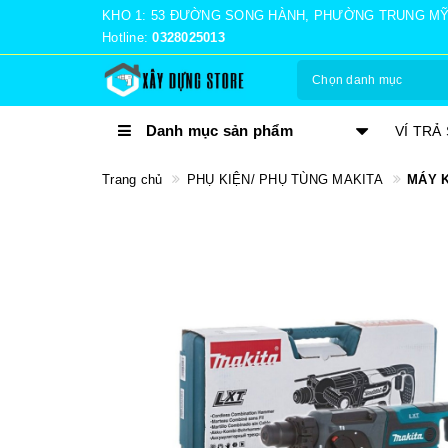
KHO 1: 53 ĐƯỜNG SONG HÀNH, PHƯỜNG TRUNG MỸ TÂ
Hotline:
0328025013
Chọn danh mục
Danh mục sản phẩm
TRẢ GÓP 0%
VÍ TRẢ
Trang chủ
PHỤ KIỆN/ PHỤ TÙNG MAKITA
MÁY K