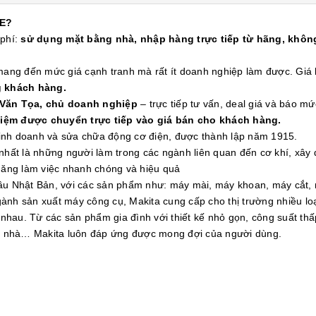
E?
 phí:
sử dụng mặt bằng nhà, nhập hàng trực tiếp từ hãng, không
 mang đến mức giá cạnh tranh mà rất ít doanh nghiệp làm được. Gi
g khách hàng.
 Văn Tọa, chủ doanh nghiệp
– trực tiếp tư vấn, deal giá và báo mứ
kiệm được chuyển trực tiếp vào giá bán cho khách hàng.
 kinh doanh và sửa chữa động cơ điện, được thành lập năm 1915.
nhất là những người làm trong các ngành liên quan đến cơ khí, xây
 năng làm việc nhanh chóng và hiệu quả
đầu Nhật Bản, với các sản phẩm như: máy mài, máy khoan, máy cắt,
ành sản xuất máy công cụ, Makita cung cấp cho thị trường nhiều l
hau. Từ các sản phẩm gia đình với thiết kế nhỏ gọn, công suất th
òa nhà… Makita luôn đáp ứng được mong đợi của người dùng.