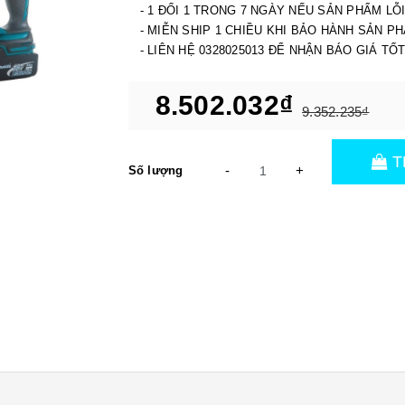
- 1 ĐỔI 1 TRONG 7 NGÀY NẾU SẢN PHẨM LỖ
- MIỄN SHIP 1 CHIỀU KHI BẢO HÀNH SẢN P
- LIÊN HỆ 0328025013 ĐỂ NHẬN BÁO GIÁ TỐ
8.502.032₫
9.352.235₫
T
-
+
Số lượng