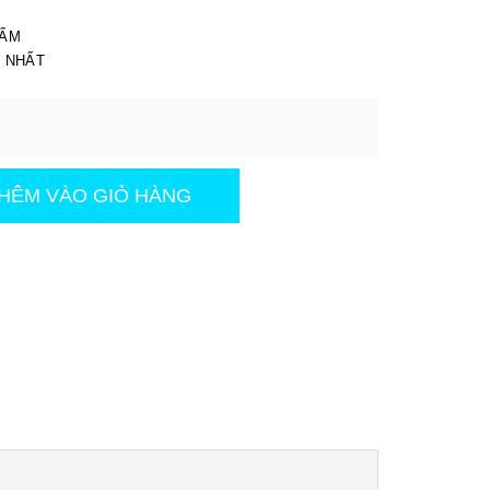
I
HẨM
T NHẤT
HÊM VÀO GIỎ HÀNG