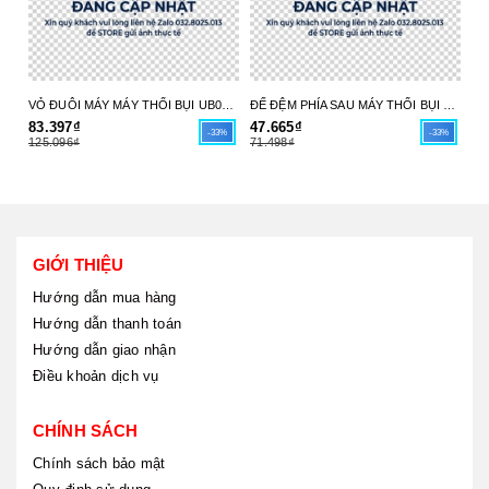
VỎ ĐUÔI MÁY MÁY THỔI BỤI UB004C 413X98-6 MAKITA - HÀNG CHÍNH HÃNG
ĐẾ ĐỆM PHÍA SAU MÁY THỔI BỤI UB004C 413X97-8 MAKITA - HÀNG CHÍNH HÃNG
83.397₫
47.665₫
17
-33%
-33%
125.096₫
71.498₫
26
GIỚI THIỆU
Hướng dẫn mua hàng
Hướng dẫn thanh toán
Hướng dẫn giao nhận
Điều khoản dịch vụ
CHÍNH SÁCH
Chính sách bảo mật