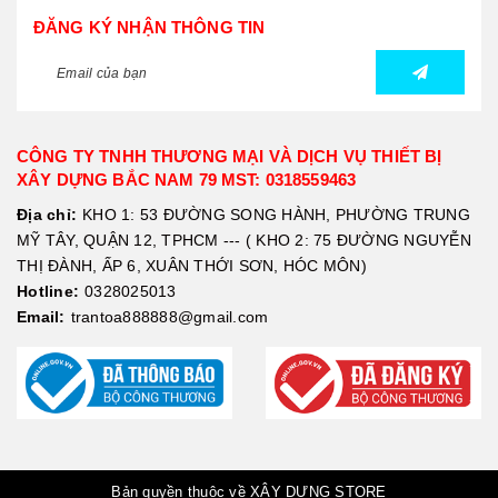
ĐĂNG KÝ NHẬN THÔNG TIN
CÔNG TY TNHH THƯƠNG MẠI VÀ DỊCH VỤ THIẾT BỊ
XÂY DỰNG BẮC NAM 79 MST: 0318559463
Địa chỉ:
KHO 1: 53 ĐƯỜNG SONG HÀNH, PHƯỜNG TRUNG
MỸ TÂY, QUẬN 12, TPHCM --- ( KHO 2: 75 ĐƯỜNG NGUYỄN
THỊ ĐÀNH, ẤP 6, XUÂN THỚI SƠN, HÓC MÔN)
Hotline:
0328025013
Email:
trantoa888888@gmail.com
Bản quyền thuộc về XÂY DỰNG STORE