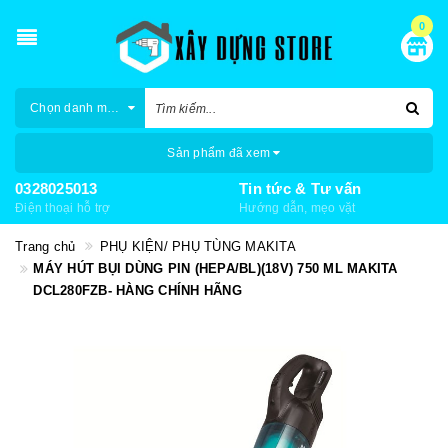
0
Chọn danh mục
Sản phẩm đã xem
0328025013
Tin tức & Tư vấn
Điện thoại hỗ trợ
Hướng dẫn, mẹo vặt
Trang chủ
PHỤ KIỆN/ PHỤ TÙNG MAKITA
MÁY HÚT BỤI DÙNG PIN (HEPA/BL)(18V) 750 ML MAKITA
DCL280FZB- HÀNG CHÍNH HÃNG