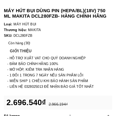
MÁY HÚT BỤI DÙNG PIN (HEPA/BL)(18V) 750
ML MAKITA DCL280FZB- HÀNG CHÍNH HÃNG
Loại:
MÁY HÚT BỤI
Thương hiệu:
MAKITA
SKU:
DCL280FZB
Còn hàng
(30)
GIỚI THIỆU
- HỖ TRỢ XUẤT VAT CHO QUÝ DOANH NGHIỆP
- ĐẢM BẢO CHÍNH HÃNG 100%
- MỞ HỘP, KIỂM TRA NHẬN HÀNG
- 1 ĐỔI 1 TRONG 7 NGÀY NẾU SẢN PHẨM LỖI
- MIỄN SHIP 1 CHIỀU KHI BẢO HÀNH SẢN PHẨM
- LIÊN HỆ 0328025013 ĐỂ NHẬN BÁO GIÁ TỐT NHẤT
2.696.540₫
2.966.194₫
-
+
Số lượng