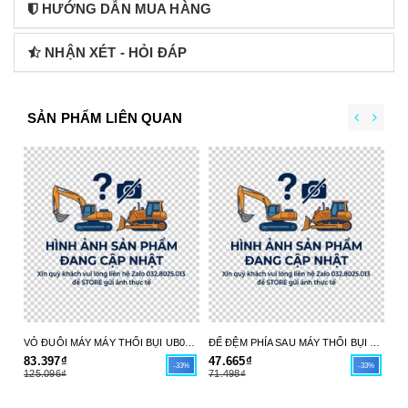
HƯỚNG DẪN MUA HÀNG
NHẬN XÉT - HỎI ĐÁP
SẢN PHẨM LIÊN QUAN
VỎ ĐUÔI MÁY MÁY THỔI BỤI UB004C 413X98-6 MAKITA - HÀNG CHÍNH HÃNG
ĐẾ ĐỆM PHÍA SAU MÁY THỔI BỤI UB004C 413X97-8 MAKITA - HÀNG CHÍNH HÃNG
83.397₫
47.665₫
17
-33%
-33%
125.096₫
71.498₫
26