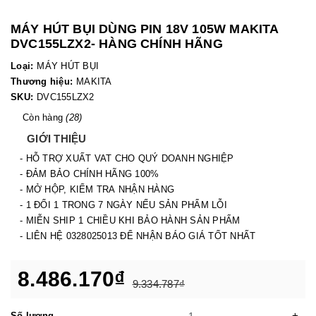
MÁY HÚT BỤI DÙNG PIN 18V 105W MAKITA
DVC155LZX2- HÀNG CHÍNH HÃNG
Loại:
MÁY HÚT BỤI
Thương hiệu:
MAKITA
SKU:
DVC155LZX2
Còn hàng
(28)
GIỚI THIỆU
- HỖ TRỢ XUẤT VAT CHO QUÝ DOANH NGHIỆP
- ĐẢM BẢO CHÍNH HÃNG 100%
- MỞ HỘP, KIỂM TRA NHẬN HÀNG
- 1 ĐỔI 1 TRONG 7 NGÀY NẾU SẢN PHẨM LỖI
- MIỄN SHIP 1 CHIỀU KHI BẢO HÀNH SẢN PHẨM
- LIÊN HỆ 0328025013 ĐỂ NHẬN BÁO GIÁ TỐT NHẤT
8.486.170₫
9.334.787₫
-
+
Số lượng