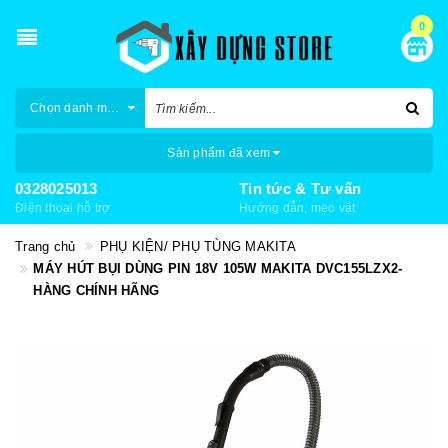
0
Chọn danh mục
Sản phẩm đã xem
0328025013
Tin tức & Tư vấn
Điện thoại hỗ trợ
Hướng dẫn, mẹo vặt
Trang chủ
PHỤ KIỆN/ PHỤ TÙNG MAKITA
MÁY HÚT BỤI DÙNG PIN 18V 105W MAKITA DVC155LZX2-
HÀNG CHÍNH HÃNG