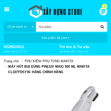
0
Chọn danh mục
Sản phẩm đã xem
0328025013
Tin tức & Tư vấn
Điện thoại hỗ trợ
Hướng dẫn, mẹo vặt
Trang chủ
PHỤ KIỆN/ PHỤ TÙNG MAKITA
MÁY HÚT BỤI DÙNG PIN(12V MAX) 500 ML MAKITA
CL107FDSYW- HÀNG CHÍNH HÃNG