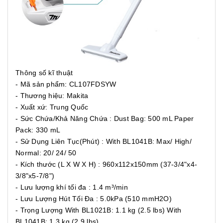
Thông số kĩ thuật
- Mã sản phẩm: CL107FDSYW
- Thương hiệu: Makita
- Xuất xứ: Trung Quốc
- Sức Chứa/Khả Năng Chứa : Dust Bag: 500 mL Paper
Pack: 330 mL
- Sử Dụng Liên Tục(Phút) : With BL1041B: Max/ High/
Normal: 20/ 24/ 50
- Kích thước (L X W X H) : 960x112x150mm (37-3/4"x4-
3/8"x5-7/8")
- Lưu lượng khí tối đa : 1.4 m³/min
- Lưu Lượng Hút Tối Đa : 5.0kPa (510 mmH2O)
- Trọng Lượng With BL1021B: 1.1 kg (2.5 lbs) With
BL1041B: 1.3 kg (2.9 lbs)