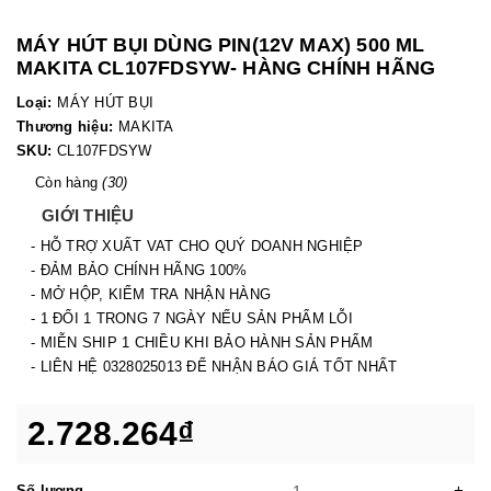
MÁY HÚT BỤI DÙNG PIN(12V MAX) 500 ML
MAKITA CL107FDSYW- HÀNG CHÍNH HÃNG
Loại:
MÁY HÚT BỤI
Thương hiệu:
MAKITA
SKU:
CL107FDSYW
Còn hàng
(30)
GIỚI THIỆU
- HỖ TRỢ XUẤT VAT CHO QUÝ DOANH NGHIỆP
- ĐẢM BẢO CHÍNH HÃNG 100%
- MỞ HỘP, KIỂM TRA NHẬN HÀNG
- 1 ĐỔI 1 TRONG 7 NGÀY NẾU SẢN PHẨM LỖI
- MIỄN SHIP 1 CHIỀU KHI BẢO HÀNH SẢN PHẨM
- LIÊN HỆ 0328025013 ĐỂ NHẬN BÁO GIÁ TỐT NHẤT
2.728.264₫
-
+
Số lượng