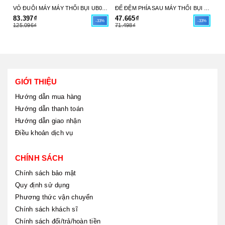
VỎ ĐUÔI MÁY MÁY THỔI BỤI UB004C 413X98-6 MAKITA - HÀNG CHÍNH HÃNG
ĐẾ ĐỆM PHÍA SAU MÁY THỔI BỤI UB004C 413X97-8 MAKITA - HÀNG CHÍNH HÃNG
83.397₫
47.665₫
17
-33%
-33%
125.096₫
71.498₫
26
GIỚI THIỆU
Hướng dẫn mua hàng
Hướng dẫn thanh toán
Hướng dẫn giao nhận
Điều khoản dịch vụ
CHÍNH SÁCH
Chính sách bảo mật
Quy định sử dụng
Phương thức vận chuyển
Chính sách khách sĩ
Chính sách đổi/trả/hoàn tiền