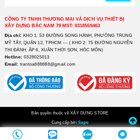
CÔNG TY TNHH THƯƠNG MẠI VÀ DỊCH VỤ THIẾT BỊ
XÂY DỰNG BẮC NAM 79 MST: 0318559463
Địa chỉ:
KHO 1: 53 ĐƯỜNG SONG HÀNH, PHƯỜNG TRUNG
MỸ TÂY, QUẬN 12, TPHCM --- ( KHO 2: 75 ĐƯỜNG NGUYỄN
THỊ ĐÀNH, ẤP 6, XUÂN THỚI SƠN, HÓC MÔN)
Hotline:
0328025013
Email:
trantoa888888@gmail.com
Bản quyền thuộc về XÂY DỰNG STORE
Cung cấp bởi
Sapo