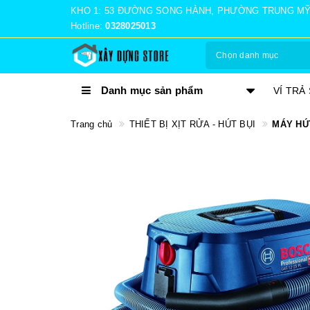
KHO 1: 53 ĐƯỜNG SONG HÀNH, PHƯỜNG TRUNG MỸ TÂ
Hotline:
0328025013
Chọn danh mục
Danh mục sản phẩm
TRẢ GÓP 0%
VÍ TRẢ
Trang chủ
THIẾT BỊ XỊT RỬA - HÚT BỤI
MÁY HÚT