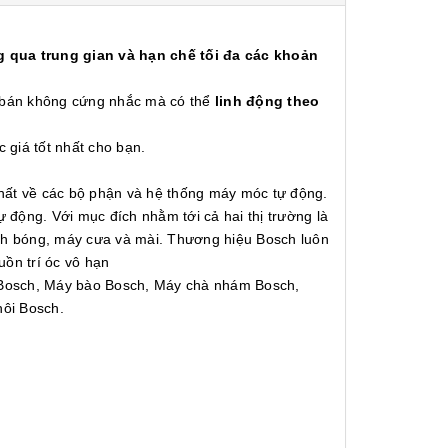
 qua trung gian và hạn chế tối đa các khoản
á bán không cứng nhắc mà có thể
linh động theo
c giá tốt nhất cho bạn.
nhất về các bộ phận và hệ thống máy móc tự động.
động. Với mục đích nhằm tới cả hai thị trường là
ánh bóng, máy cưa và mài. Thương hiệu Bosch luôn
uồn trí óc vô hạn
Bosch, Máy bào Bosch, Máy chà nhám Bosch,
hôi Bosch.