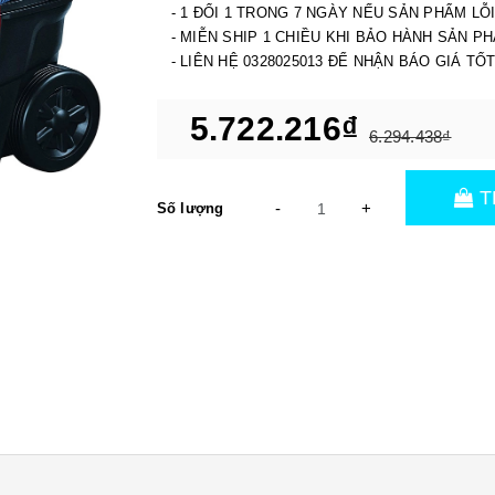
- 1 ĐỔI 1 TRONG 7 NGÀY NẾU SẢN PHẨM LỖ
- MIỄN SHIP 1 CHIỀU KHI BẢO HÀNH SẢN P
- LIÊN HỆ 0328025013 ĐỂ NHẬN BÁO GIÁ TỐ
5.722.216₫
6.294.438₫
T
-
+
Số lượng