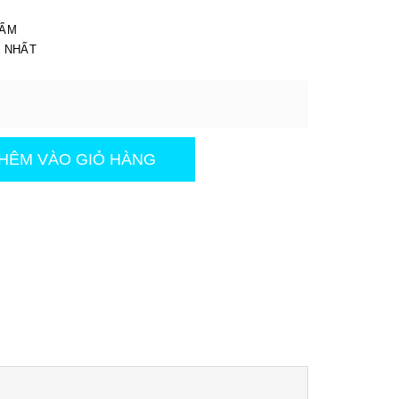
I
HẨM
T NHẤT
HÊM VÀO GIỎ HÀNG