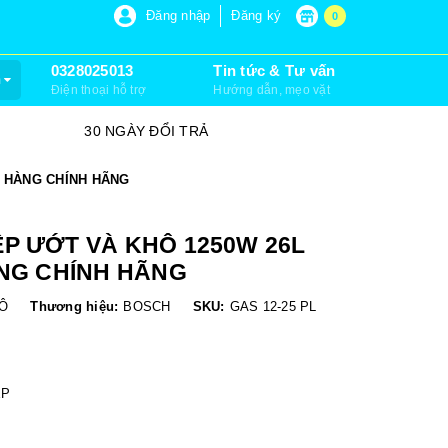
P 6, XUÂN THỚI SƠN, HÓC MÔN)
Đăng nhập
Đăng ký
0
0328025013
Tin tức & Tư vấn
m
Điện thoại hỗ trợ
Hướng dẫn, mẹo vặt
30 NGÀY ĐỔI TRẢ
SỮA CHỮA
- HÀNG CHÍNH HÃNG
P ƯỚT VÀ KHÔ 1250W 26L
ÀNG CHÍNH HÃNG
HÔ
Thương hiệu:
BOSCH
SKU:
GAS 12-25 PL
ỆP