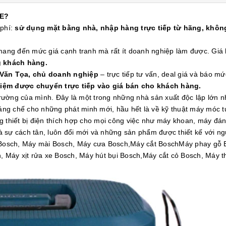
E?
 phí:
sử dụng mặt bằng nhà, nhập hàng trực tiếp từ hãng, không
 mang đến mức giá cạnh tranh mà rất ít doanh nghiệp làm được. Gi
g khách hàng.
 Văn Tọa, chủ doanh nghiệp
– trực tiếp tư vấn, deal giá và báo mứ
kiệm được chuyển trực tiếp vào giá bán cho khách hàng.
 trường của mình. Đây là một trong những nhà sản xuất độc lập lớn 
g chế cho những phát minh mới, hầu hết là về kỹ thuật máy móc tự 
g thiết bị điện thích hợp cho mọi công việc như máy khoan, máy đ
và sự cách tân, luôn đổi mới và những sản phẩm được thiết kế với ng
Bosch, Máy mài Bosch, Máy cưa Bosch,Máy cắt BoschMáy phay gỗ 
Máy xịt rửa xe Bosch, Máy hút bụi Bosch,Máy cắt cỏ Bosch, Máy t