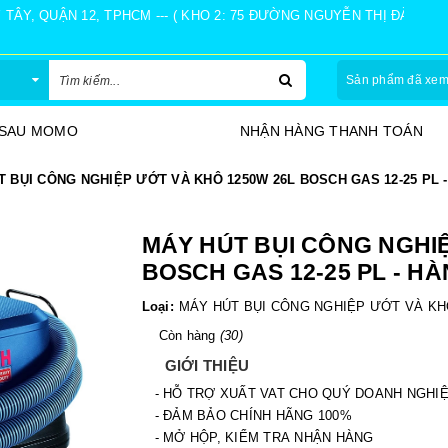
Y, QUẬN 12, TPHCM --- ( KHO 2: 75 ĐƯỜNG NGUYỄN THỊ ĐÀNH, Ấ
Sản phẩm đã xe
 SAU MOMO
NHẬN HÀNG THANH TOÁN
 BỤI CÔNG NGHIỆP ƯỚT VÀ KHÔ 1250W 26L BOSCH GAS 12-25 PL 
MÁY HÚT BỤI CÔNG NGHIỆ
BOSCH GAS 12-25 PL - H
Loại:
MÁY HÚT BỤI CÔNG NGHIỆP ƯỚT VÀ K
Còn hàng
(30)
GIỚI THIỆU
- HỖ TRỢ XUẤT VAT CHO QUÝ DOANH NGHI
- ĐẢM BẢO CHÍNH HÃNG 100%
- MỞ HỘP, KIỂM TRA NHẬN HÀNG