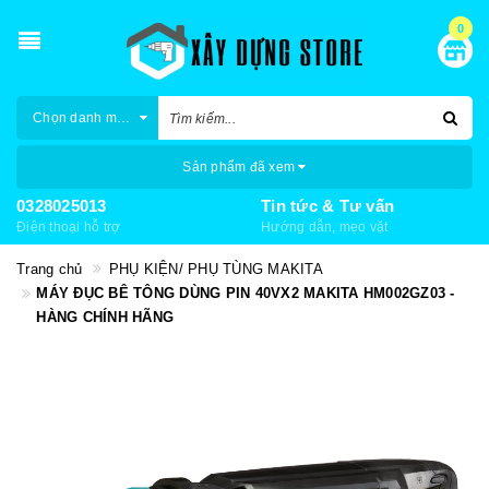
0
Chọn danh mục
Sản phẩm đã xem
0328025013
Tin tức & Tư vấn
Điện thoại hỗ trợ
Hướng dẫn, mẹo vặt
Trang chủ
PHỤ KIỆN/ PHỤ TÙNG MAKITA
MÁY ĐỤC BÊ TÔNG DÙNG PIN 40VX2 MAKITA HM002GZ03 -
HÀNG CHÍNH HÃNG