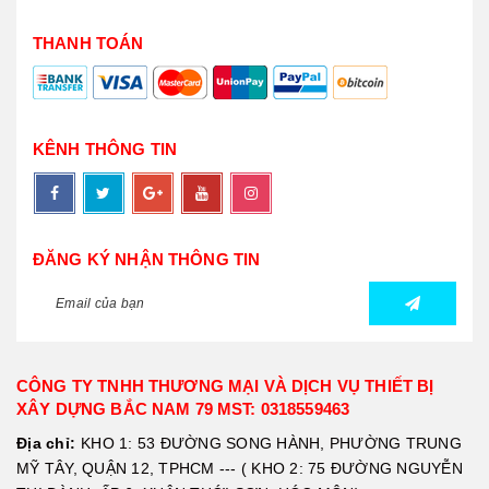
THANH TOÁN
KÊNH THÔNG TIN
ĐĂNG KÝ NHẬN THÔNG TIN
CÔNG TY TNHH THƯƠNG MẠI VÀ DỊCH VỤ THIẾT BỊ
XÂY DỰNG BẮC NAM 79 MST: 0318559463
Địa chỉ:
KHO 1: 53 ĐƯỜNG SONG HÀNH, PHƯỜNG TRUNG
MỸ TÂY, QUẬN 12, TPHCM --- ( KHO 2: 75 ĐƯỜNG NGUYỄN