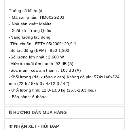
Thông số kĩ thuật
- Mã sản phẩm: HM002GZ03
- Nhà sản xuất: Makita
- Xuất xứ: Trung Quốc
-Năng lượng tác động
-Tiêu chuẩn : EPTA 05/2009: 20,9 J
-Số tác động (BPM) : 950-1,900
-Số lượng lớn nhất : 2.600 W
-Mức áp suất âm thanh: 92 dB (A)
-Sức mạnh của âm thanh : 103 dB (A)
-Khối lượng (dài x rộng x cao) Không có pin: 574x146x324
mm (22-5 / 8×5-3 / 4×12-3 / 4 “)
-Khối lượng tịnh: 12,0-13,3 kg (26,5-29,3 lbs.)
- Bảo hành: 6 tháng
HƯỚNG DẪN MUA HÀNG
NHẬN XÉT - HỎI ĐÁP