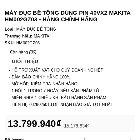
MÁY ĐỤC BÊ TÔNG DÙNG PIN 40VX2 MAKITA
HM002GZ03 - HÀNG CHÍNH HÃNG
Loại:
MÁY ĐỤC BÊ TÔNG
Thương hiệu:
MAKITA
SKU:
HM002GZ03
Còn hàng
(30)
GIỚI THIỆU
- HỖ TRỢ XUẤT VAT CHO QUÝ DOANH NGHIỆP
- ĐẢM BẢO CHÍNH HÃNG 100%
- MỞ HỘP, KIỂM TRA NHẬN HÀNG
- 1 ĐỔI 1 TRONG 7 NGÀY NẾU SẢN PHẨM LỖI
- MIỄN SHIP 1 CHIỀU KHI BẢO HÀNH SẢN PHẨM
- LIÊN HỆ 0328025013 ĐỂ NHẬN BÁO GIÁ TỐT NHẤT
13.799.940₫
15.179.934₫
-
+
Số lượng