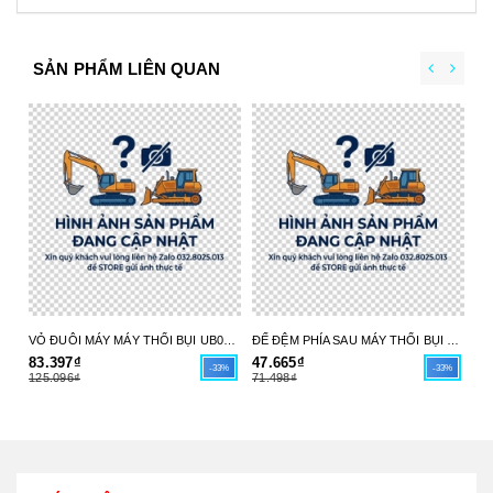
SẢN PHẨM LIÊN QUAN
VỎ ĐUÔI MÁY MÁY THỔI BỤI UB004C 413X98-6 MAKITA - HÀNG CHÍNH HÃNG
ĐẾ ĐỆM PHÍA SAU MÁY THỔI BỤI UB004C 413X97-8 MAKITA - HÀNG CHÍNH HÃNG
83.397₫
47.665₫
17
-33%
-33%
125.096₫
71.498₫
26