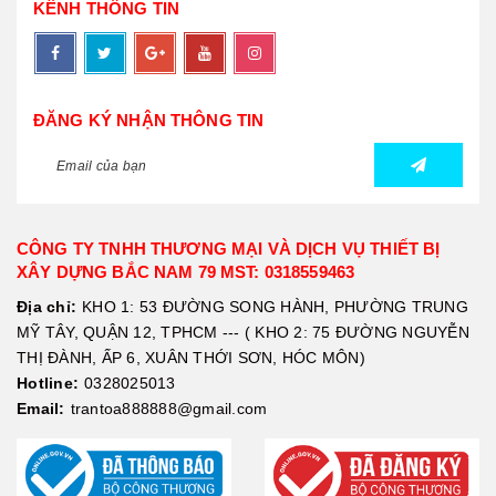
KÊNH THÔNG TIN
ĐĂNG KÝ NHẬN THÔNG TIN
CÔNG TY TNHH THƯƠNG MẠI VÀ DỊCH VỤ THIẾT BỊ
XÂY DỰNG BẮC NAM 79 MST: 0318559463
Địa chỉ:
KHO 1: 53 ĐƯỜNG SONG HÀNH, PHƯỜNG TRUNG
MỸ TÂY, QUẬN 12, TPHCM --- ( KHO 2: 75 ĐƯỜNG NGUYỄN
THỊ ĐÀNH, ẤP 6, XUÂN THỚI SƠN, HÓC MÔN)
Hotline:
0328025013
Email:
trantoa888888@gmail.com