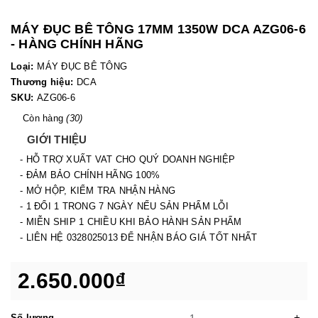
MÁY ĐỤC BÊ TÔNG 17MM 1350W DCA AZG06-6
- HÀNG CHÍNH HÃNG
Loại:
MÁY ĐỤC BÊ TÔNG
Thương hiệu:
DCA
SKU:
AZG06-6
Còn hàng
(30)
GIỚI THIỆU
- HỖ TRỢ XUẤT VAT CHO QUÝ DOANH NGHIỆP
- ĐẢM BẢO CHÍNH HÃNG 100%
- MỞ HỘP, KIỂM TRA NHẬN HÀNG
- 1 ĐỔI 1 TRONG 7 NGÀY NẾU SẢN PHẨM LỖI
- MIỄN SHIP 1 CHIỀU KHI BẢO HÀNH SẢN PHẨM
- LIÊN HỆ 0328025013 ĐỂ NHẬN BÁO GIÁ TỐT NHẤT
2.650.000₫
-
+
Số lượng