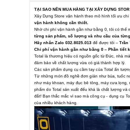
TẠI SAO NÊN MUA HÀNG TẠI XÂY DỰNG STOR
Xây Dựng Store vận hành theo mô hình tối ưu chi
vận hành không cần thiết.
Nhờ chi phí vận hành gần như bằng 0, tôi có thể
từng sản phẩm, số lượng và nhu cầu của từn
Hãy nhắn Zalo 032.8025.013
để được tôi –
Trần
Chi phí vận hành gần như bằng 0 – Phần tiết 
Total là thương hiệu có nguồn gốc từ Đức, nhà m
đảm bảo về chất lượng vừa có giá thành hợp lý.
Các sản phẩm dụng cụ cầm tay của Total ấn tượng 
Từ những món đồ nghề đơn giản như búa, tuốc nơ 
như máy khoan, máy đục bê tông, máy cưa lọng, 
phẩm do Total sản xuất đếu khá là chất lượng và 
đắt! Bạn thắc mắc vì sao mà công cụ - dụng cụ Tot
của nhiều khách hàng.