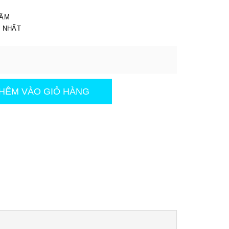
I
HẨM
T NHẤT
HÊM VÀO GIỎ HÀNG