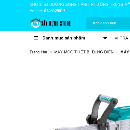
KHO 1: 53 ĐƯỜNG SONG HÀNH, PHƯỜNG TRUNG MỸ TÂ
Hotline:
0328025013
Chọn danh mục
Danh mục sản phẩm
TRẢ GÓP 0%
VÍ TRẢ
Trang chủ
MÁY MÓC THIẾT BỊ DÙNG ĐIỆN
MÁY 