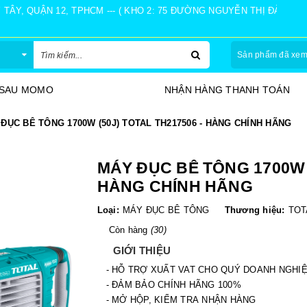
Y, QUẬN 12, TPHCM --- ( KHO 2: 75 ĐƯỜNG NGUYỄN THỊ ĐÀNH, Ấ
Sản phẩm đã xe
 SAU MOMO
NHẬN HÀNG THANH TOÁN
ĐỤC BÊ TÔNG 1700W (50J) TOTAL TH217506 - HÀNG CHÍNH HÃNG
MÁY ĐỤC BÊ TÔNG 1700W (
HÀNG CHÍNH HÃNG
Loại:
MÁY ĐỤC BÊ TÔNG
Thương hiệu:
TOT
Còn hàng
(30)
GIỚI THIỆU
- HỖ TRỢ XUẤT VAT CHO QUÝ DOANH NGHI
- ĐẢM BẢO CHÍNH HÃNG 100%
- MỞ HỘP, KIỂM TRA NHẬN HÀNG