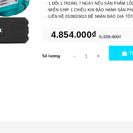
- 1 ĐỔI 1 TRONG 7 NGÀY NẾU SẢN PHẨM LỖ
- MIỄN SHIP 1 CHIỀU KHI BẢO HÀNH SẢN P
- LIÊN HỆ 0328025013 ĐỂ NHẬN BÁO GIÁ TỐ
4.854.000₫
5.339.400₫
T
-
+
Số lượng