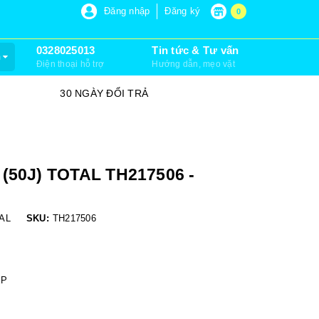
P 6, XUÂN THỚI SƠN, HÓC MÔN)
Đăng nhập
Đăng ký
0
0328025013
Tin tức & Tư vấn
m
Điện thoại hỗ trợ
Hướng dẫn, mẹo vặt
30 NGÀY ĐỔI TRẢ
SỮA CHỮA
50J) TOTAL TH217506 -
AL
SKU:
TH217506
ỆP