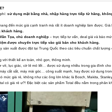
E?
 phí:
sử dụng mặt bằng nhà, nhập hàng trực tiếp từ hãng, không
 mang đến mức giá cạnh tranh mà rất ít doanh nghiệp làm được. Gi
g khách hàng.
 Văn Tọa, chủ doanh nghiệp
– trực tiếp tư vấn, deal giá và báo mứ
kiệm được chuyển trực tiếp vào giá bán cho khách hàng.
áy sản xuất được đặt tại Trung Quốc theo các tiêu chuẩn chất lượn
với thiết kế an toàn, nhỏ gọn, thông minh.
vít, lục giác, cờ lê mỏ lết… được sử dụng nhiều trong gia đình ch
máy cắt sắt, máy mài góc… công suất mạnh, hay được sử dụng tron
có mức giá rẻ, không như các ông lớn khác là Bosch, Makita, Stanle
al có giá rẻ ư?! Đặc biệt các sản phẩm Total đều nằm trong phân khú