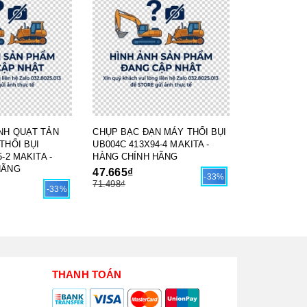
NH QUẠT TẢN
CHỤP BẠC ĐẠN MÁY THỔI BỤI
THỔI BỤI
UB004C 413X94-4 MAKITA -
-2 MAKITA -
HÀNG CHÍNH HÃNG
HÃNG
47.665₫
-33%
71.498₫
-33%
THANH TOÁN