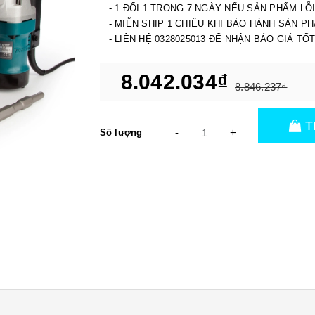
- 1 ĐỔI 1 TRONG 7 NGÀY NẾU SẢN PHẨM LỖ
- MIỄN SHIP 1 CHIỀU KHI BẢO HÀNH SẢN P
- LIÊN HỆ 0328025013 ĐỂ NHẬN BÁO GIÁ TỐ
8.042.034₫
8.846.237₫
T
-
+
Số lượng