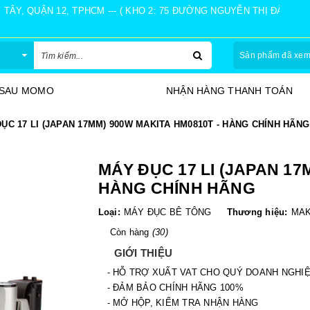
Y, QUẬN 12, TPHCM --- ( KHO 2: 75 ĐƯỜNG NGUYỄN THỊ ĐÀNH, Ấ
Sản phẩm đã xe
HÀNG THANH TOÁN
30 NGÀY ĐỔI TRẢ
ỤC 17 LI (JAPAN 17MM) 900W MAKITA HM0810T - HÀNG CHÍNH HÃNG
MÁY ĐỤC 17 LI (JAPAN 17
HÀNG CHÍNH HÃNG
Loại:
MÁY ĐỤC BÊ TÔNG
Thương hiệu:
MAK
Còn hàng
(30)
GIỚI THIỆU
- HỖ TRỢ XUẤT VAT CHO QUÝ DOANH NGHI
- ĐẢM BẢO CHÍNH HÃNG 100%
- MỞ HỘP, KIỂM TRA NHẬN HÀNG