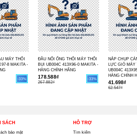
AU MÁY THỔI
ĐẦU NỐI ỐNG THỔI MÁY THỔI
NẮP CHỤP CÁ
97-8 MAKITA -
BỤI UB004C 413X96-0 MAKITA -
LỰC GIÓ MÁY 
ÃNG
HÀNG CHÍNH HÃNG
UB004C 413X95
HÀNG CHÍNH 
178.588₫
-33%
-33%
267.882₫
41.698₫
62.547₫
H SÁCH
HỖ TRỢ
sách bảo mật
Tìm kiếm