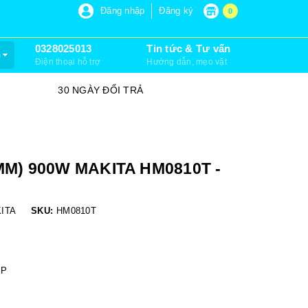
P 6, XUÂN THỚI SƠN, HÓC MÔN)
Đăng nhập
Đăng ký
0
0328025013
Tin tức & Tư vấn
m
Điện thoại hỗ trợ
Hướng dẫn, mẹo vặt
SỮA CHỮA VÀ LẮP ĐẶT
MM) 900W MAKITA HM0810T -
ITA
SKU:
HM0810T
ỆP