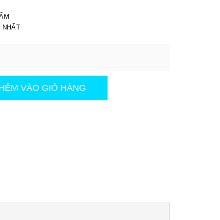
I
HẨM
T NHẤT
HÊM VÀO GIỎ HÀNG