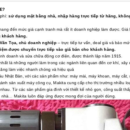
E?
 phí:
sử dụng mặt bằng nhà, nhập hàng trực tiếp từ hãng, không
 mang đến mức giá cạnh tranh mà rất ít doanh nghiệp làm được. Gi
g khách hàng.
 Văn Tọa, chủ doanh nghiệp
– trực tiếp tư vấn, deal giá và báo mứ
kiệm được chuyển trực tiếp vào giá bán cho khách hàng.
 kinh doanh và sửa chữa động cơ điện, được thành lập năm 1915.
nhất là những người làm trong các ngành liên quan đến cơ khí, xây
 năng làm việc nhanh chóng và hiệu quả
đầu Nhật Bản, với các sản phẩm như: máy mài, máy khoan, máy cắt,
ành sản xuất máy công cụ, Makita cung cấp cho thị trường nhiều l
hau. Từ các sản phẩm gia đình với thiết kế nhỏ gọn, công suất th
òa nhà… Makita luôn đáp ứng được mong đợi của người dùng.