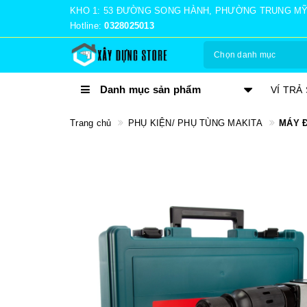
KHO 1: 53 ĐƯỜNG SONG HÀNH, PHƯỜNG TRUNG MỸ TÂ
Hotline:
0328025013
Chọn danh mục
Danh mục sản phẩm
VÍ TRẢ SAU MOMO
NHẬN 
Trang chủ
PHỤ KIỆN/ PHỤ TÙNG MAKITA
MÁY Đ