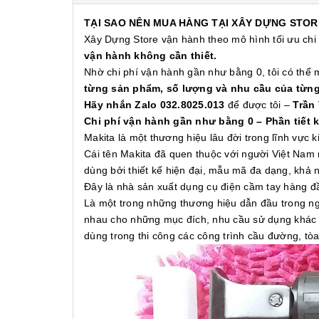
TẠI SAO NÊN MUA HÀNG TẠI XÂY DỰNG STOR
Xây Dựng Store vận hành theo mô hình tối ưu chi
vận hành không cần thiết.
Nhờ chi phí vận hành gần như bằng 0, tôi có thể
từng sản phẩm, số lượng và nhu cầu của từn
Hãy nhắn Zalo 032.8025.013
để được tôi –
Trần
Chi phí vận hành gần như bằng 0 – Phần tiết 
Makita là một thương hiệu lâu đời trong lĩnh vực
Cái tên Makita đã quen thuộc với người Việt Nam 
dùng bởi thiết kế hiện đại, mẫu mã đa dạng, khả
Đây là nhà sản xuất dụng cụ điện cầm tay hàng 
Là một trong những thương hiệu dẫn đầu trong ng
nhau cho những mục đích, nhu cầu sử dụng khác n
dùng trong thi công các công trình cầu đường, t