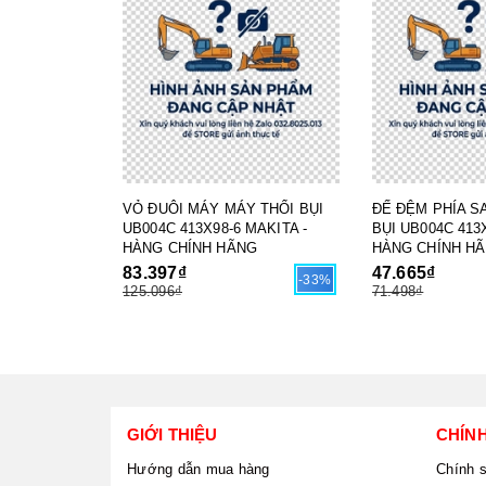
VỎ ĐUÔI MÁY MÁY THỔI BỤI
ĐẾ ĐỆM PHÍA S
UB004C 413X98-6 MAKITA -
BỤI UB004C 413X
HÀNG CHÍNH HÃNG
HÀNG CHÍNH H
83.397₫
47.665₫
-33%
125.096₫
71.498₫
GIỚI THIỆU
CHÍN
Hướng dẫn mua hàng
Chính 