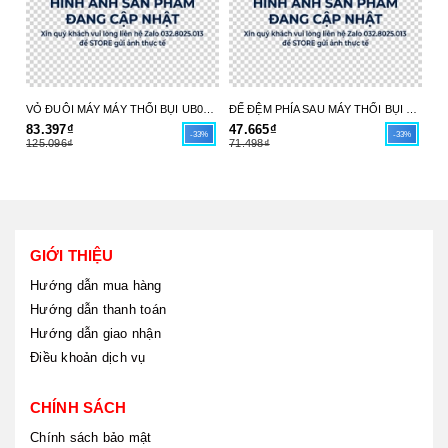
VỎ ĐUÔI MÁY MÁY THỔI BỤI UB004C 413X98-6 MAKITA - HÀNG CHÍNH HÃNG
ĐẾ ĐỆM PHÍA SAU MÁY THỔI BỤI UB004C 413X97-8 MAKITA - HÀNG CHÍNH HÃNG
83.397₫
47.665₫
17
-33%
-33%
125.096₫
71.498₫
26
GIỚI THIỆU
Hướng dẫn mua hàng
Hướng dẫn thanh toán
Hướng dẫn giao nhận
Điều khoản dịch vụ
CHÍNH SÁCH
Chính sách bảo mật