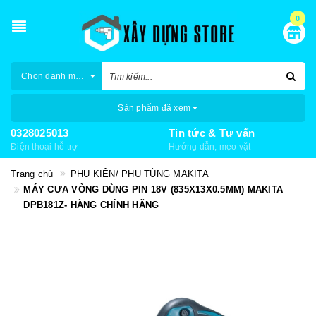
0
Chọn danh mục
Sản phẩm đã xem
0328025013
Tin tức & Tư vấn
Điện thoại hỗ trợ
Hướng dẫn, mẹo vặt
Trang chủ
PHỤ KIỆN/ PHỤ TÙNG MAKITA
MÁY CƯA VÒNG DÙNG PIN 18V (835X13X0.5MM) MAKITA
DPB181Z- HÀNG CHÍNH HÃNG