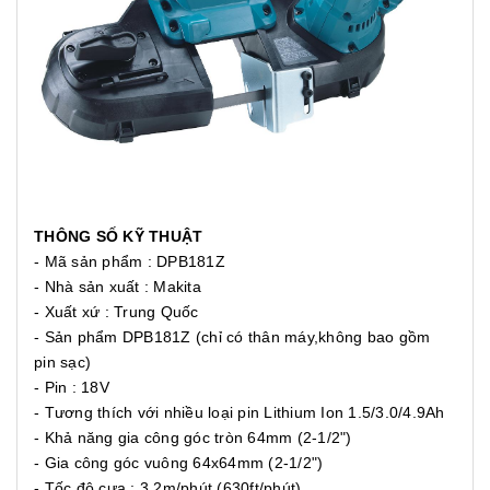
THÔNG SỐ KỸ THUẬT
- Mã sản phẩm : DPB181Z
- Nhà sản xuất : Makita
- Xuất xứ : Trung Quốc
- Sản phẩm DPB181Z (chỉ có thân máy,không bao gồm
pin sạc)
- Pin : 18V
- Tương thích với nhiều loại pin Lithium Ion 1.5/3.0/4.9Ah
- Khả năng gia công góc tròn 64mm (2-1/2")
- Gia công góc vuông 64x64mm (2-1/2")
- Tốc độ cưa : 3.2m/phút (630ft/phút)