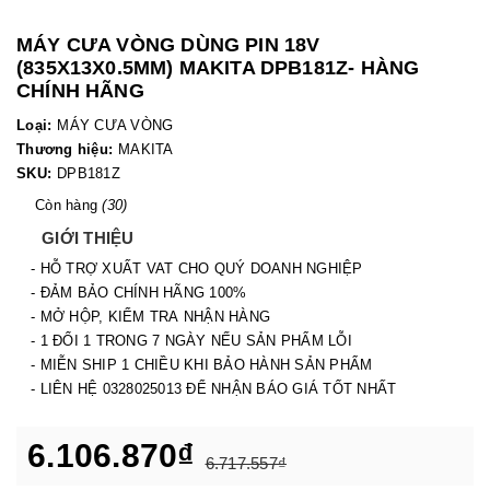
MÁY CƯA VÒNG DÙNG PIN 18V
(835X13X0.5MM) MAKITA DPB181Z- HÀNG
CHÍNH HÃNG
Loại:
MÁY CƯA VÒNG
Thương hiệu:
MAKITA
SKU:
DPB181Z
Còn hàng
(30)
GIỚI THIỆU
- HỖ TRỢ XUẤT VAT CHO QUÝ DOANH NGHIỆP
- ĐẢM BẢO CHÍNH HÃNG 100%
- MỞ HỘP, KIỂM TRA NHẬN HÀNG
- 1 ĐỔI 1 TRONG 7 NGÀY NẾU SẢN PHẨM LỖI
- MIỄN SHIP 1 CHIỀU KHI BẢO HÀNH SẢN PHẨM
- LIÊN HỆ 0328025013 ĐỂ NHẬN BÁO GIÁ TỐT NHẤT
6.106.870₫
6.717.557₫