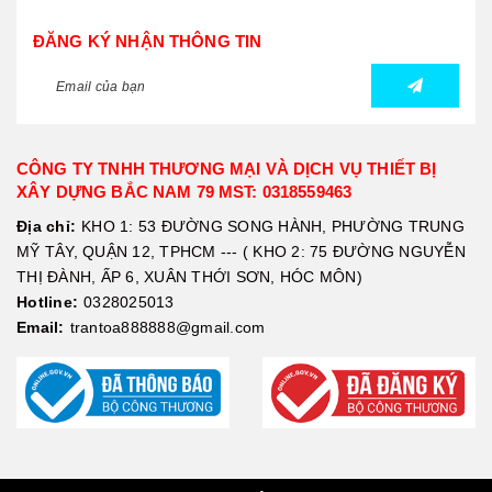
ĐĂNG KÝ NHẬN THÔNG TIN
CÔNG TY TNHH THƯƠNG MẠI VÀ DỊCH VỤ THIẾT BỊ
XÂY DỰNG BẮC NAM 79 MST: 0318559463
Địa chỉ:
KHO 1: 53 ĐƯỜNG SONG HÀNH, PHƯỜNG TRUNG
MỸ TÂY, QUẬN 12, TPHCM --- ( KHO 2: 75 ĐƯỜNG NGUYỄN
THỊ ĐÀNH, ẤP 6, XUÂN THỚI SƠN, HÓC MÔN)
Hotline:
0328025013
Email:
trantoa888888@gmail.com