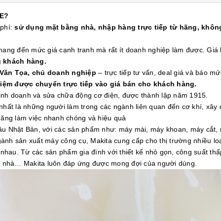
E?
 phí:
sử dụng mặt bằng nhà, nhập hàng trực tiếp từ hãng, không
 mang đến mức giá cạnh tranh mà rất ít doanh nghiệp làm được. Gi
g khách hàng.
 Văn Tọa, chủ doanh nghiệp
– trực tiếp tư vấn, deal giá và báo mứ
kiệm được chuyển trực tiếp vào giá bán cho khách hàng.
 kinh doanh và sửa chữa động cơ điện, được thành lập năm 1915.
nhất là những người làm trong các ngành liên quan đến cơ khí, xây
 năng làm việc nhanh chóng và hiệu quả
đầu Nhật Bản, với các sản phẩm như: máy mài, máy khoan, máy cắt,
ành sản xuất máy công cụ, Makita cung cấp cho thị trường nhiều l
hau. Từ các sản phẩm gia đình với thiết kế nhỏ gọn, công suất th
òa nhà… Makita luôn đáp ứng được mong đợi của người dùng.