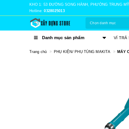
KHO 1: 53 ĐƯỜNG SONG HÀNH, PHƯỜNG TRUNG MỸ TÂ
Hotline:
0328025013
Chọn danh mục
Danh mục sản phẩm
VÍ TRẢ SAU MOMO
NHẬN 
Trang chủ
PHỤ KIỆN/ PHỤ TÙNG MAKITA
MÁY C