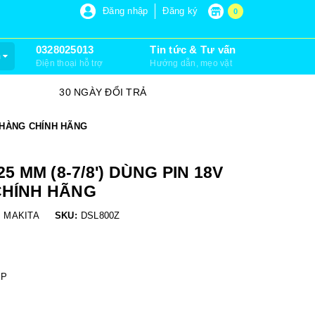
P 6, XUÂN THỚI SƠN, HÓC MÔN)
Đăng nhập
Đăng ký
0
0328025013
Tin tức & Tư vấn
m
Điện thoại hỗ trợ
Hướng dẫn, mẹo vặt
SỮA CHỮA VÀ LẮP ĐẶT
- HÀNG CHÍNH HÃNG
MM (8-7/8') DÙNG PIN 18V
CHÍNH HÃNG
:
MAKITA
SKU:
DSL800Z
ỆP