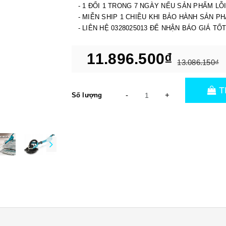
- 1 ĐỔI 1 TRONG 7 NGÀY NẾU SẢN PHẨM LỖ
- MIỄN SHIP 1 CHIỀU KHI BẢO HÀNH SẢN P
- LIÊN HỆ 0328025013 ĐỂ NHẬN BÁO GIÁ TỐ
11.896.500₫
13.086.150₫
T
-
+
Số lượng