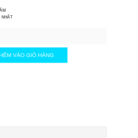
I
HẨM
T NHẤT
HÊM VÀO GIỎ HÀNG