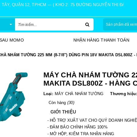
Y, QUẬN 12, TPHCM --- ( KHO 2: 75 ĐƯỜNG NGUYỄN THỊ ĐÀNH, Ấ
Sản phẩm đã xe
HÀNG THANH TOÁN
30 NGÀY ĐỔI TRẢ
HÀ NHÁM TƯỜNG 225 MM (8-7/8") DÙNG PIN 18V MAKITA DSL800Z 
MÁY CHÀ NHÁM TƯỜNG 225 
MAKITA DSL800Z - HÀNG 
Loại:
MÁY CHÀ NHÁM TƯỜNG
Thương hiệu
Còn hàng
(30)
GIỚI THIỆU
- HỖ TRỢ XUẤT VAT CHO QUÝ DOANH NGHI
- ĐẢM BẢO CHÍNH HÃNG 100%
- MỞ HỘP, KIỂM TRA NHẬN HÀNG