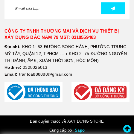
CÔNG TY TNHH THƯƠNG MẠI VÀ DỊCH VỤ THIẾT BỊ
XÂY DỰNG BẮC NAM 79 MST: 0318559463
Địa chỉ:
KHO 1: 53 ĐƯỜNG SONG HÀNH, PHƯỜNG TRUNG
MỸ TÂY, QUẬN 12, TPHCM --- ( KHO 2: 75 ĐƯỜNG NGUYỄN
THỊ ĐÀNH, ẤP 6, XUÂN THỚI SƠN, HÓC MÔN)
Hotline:
0328025013
Email:
trantoa888888@gmail.com
Bản quyền thuộc về XÂY DỰNG STORE
Cung cấp bởi
Sapo