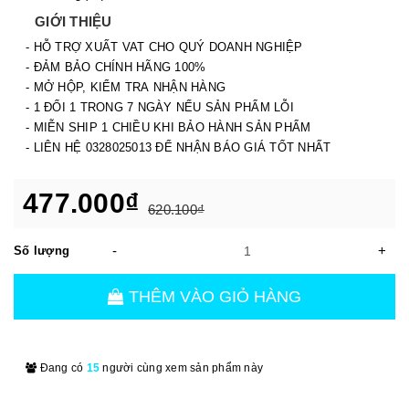
GIỚI THIỆU
- HỖ TRỢ XUẤT VAT CHO QUÝ DOANH NGHIỆP
- ĐẢM BẢO CHÍNH HÃNG 100%
- MỞ HỘP, KIỂM TRA NHẬN HÀNG
- 1 ĐỔI 1 TRONG 7 NGÀY NẾU SẢN PHẨM LỖI
- MIỄN SHIP 1 CHIỀU KHI BẢO HÀNH SẢN PHẨM
- LIÊN HỆ 0328025013 ĐỂ NHẬN BÁO GIÁ TỐT NHẤT
477.000₫
620.100₫
-
+
Số lượng
THÊM VÀO GIỎ HÀNG
Đang có
15
người cùng xem sản phẩm này