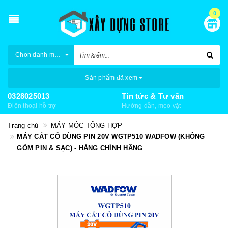
0
Chọn danh mục
Sản phẩm đã xem
0328025013
Tin tức & Tư vấn
Điện thoại hỗ trợ
Hướng dẫn, mẹo vặt
Trang chủ
MÁY MÓC TỔNG HỢP
MÁY CẮT CỎ DÙNG PIN 20V WGTP510 WADFOW (KHÔNG
GỒM PIN & SẠC) - HÀNG CHÍNH HÃNG