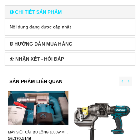
CHI TIẾT SẢN PHẨM
Nội dung đang được cập nhật
HƯỚNG DẪN MUA HÀNG
NHẬN XÉT - HỎI ĐÁP
SẢN PHẨM LIÊN QUAN
MÁY SIẾT CẮT BU LÔNG 1050W MAKITA 6924N- HÀNG CHÍNH HÃNG
56.170.514₫