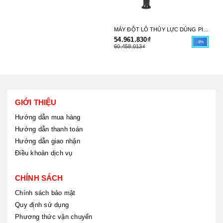
MÁY ĐỘT LỖ THỦY LỰC DÙNG PIN(18V) (40MM) MAKITA DPP200ZK- HÀNG CHÍNH HÃNG
54.961.830₫
51
-9%
60.458.013₫
56
GIỚI THIỆU
Hướng dẫn mua hàng
Hướng dẫn thanh toán
Hướng dẫn giao nhận
Điều khoản dịch vụ
CHÍNH SÁCH
Chính sách bảo mật
Quy định sử dụng
Phương thức vận chuyển