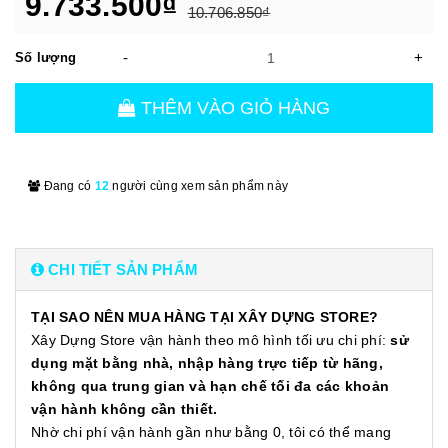
9.733.500₫
10.706.850₫
-
+
Số lượng
THÊM VÀO GIỎ HÀNG
Đang có
12
người cùng xem sản phẩm này
CHI TIẾT SẢN PHẨM
TẠI SAO NÊN MUA HÀNG TẠI XÂY DỰNG STORE?
Xây Dựng Store vận hành theo mô hình tối ưu chi phí:
sử
dụng mặt bằng nhà, nhập hàng trực tiếp từ hãng,
không qua trung gian và hạn chế tối đa các khoản
vận hành không cần thiết.
Nhờ chi phí vận hành gần như bằng 0, tôi có thể mang