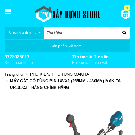
0
Chọn danh mục
Sản phẩm đã xem
0328025013
Tin tức & Tư vấn
Điện thoại hỗ trợ
Hướng dẫn, mẹo vặt
Trang chủ
PHỤ KIỆN/ PHỤ TÙNG MAKITA
MÁY CẮT CỎ DÙNG PIN 18VX2 (255MM - 430MM) MAKITA
UR101CZ - HÀNG CHÍNH HÃNG