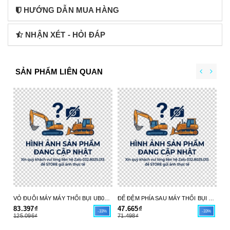
HƯỚNG DẪN MUA HÀNG
NHẬN XÉT - HỎI ĐÁP
SẢN PHẨM LIÊN QUAN
VỎ ĐUÔI MÁY MÁY THỔI BỤI UB004C 413X98-6 MAKITA - HÀNG CHÍNH HÃNG
ĐẾ ĐỆM PHÍA SAU MÁY THỔI BỤI UB004C 413X97-8 MAKITA - HÀNG CHÍNH HÃNG
83.397₫
47.665₫
17
-33%
-33%
125.096₫
71.498₫
26