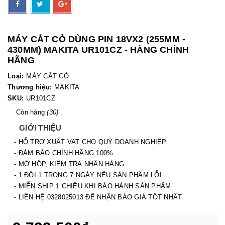
MÁY CẮT CỎ DÙNG PIN 18VX2 (255MM -
430MM) MAKITA UR101CZ - HÀNG CHÍNH
HÃNG
Loại:
MÁY CẮT CỎ
Thương hiệu:
MAKITA
SKU:
UR101CZ
Còn hàng
(30)
GIỚI THIỆU
- HỖ TRỢ XUẤT VAT CHO QUÝ DOANH NGHIỆP
- ĐẢM BẢO CHÍNH HÃNG 100%
- MỞ HỘP, KIỂM TRA NHẬN HÀNG
- 1 ĐỔI 1 TRONG 7 NGÀY NẾU SẢN PHẨM LỖI
- MIỄN SHIP 1 CHIỀU KHI BẢO HÀNH SẢN PHẨM
- LIÊN HỆ 0328025013 ĐỂ NHẬN BÁO GIÁ TỐT NHẤT