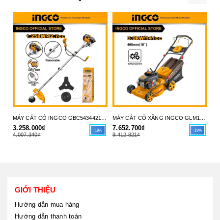
MÁY CẮT CỎ INGCO GBC5434421 - LINH HOẠT, BỀN BỈ & DỄ DÀNG VẬN HÀNH - HÀNG CHÍNH HÃNG
MÁY CẮT CỎ XĂNG INGCO GLM141182 - CÔNG SUẤT MẠNH MẼ, VẬN HÀNH THÔNG MINH - HÀNG CHÍNH HÃNG
3.258.000₫
7.652.700₫
29
-19%
-19%
4.007.340₫
9.412.821₫
35
GIỚI THIỆU
Hướng dẫn mua hàng
Hướng dẫn thanh toán