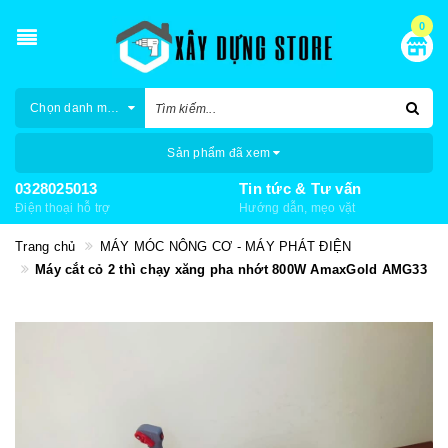
0
Chọn danh mục
Sản phẩm đã xem
0328025013
Tin tức & Tư vấn
Điện thoại hỗ trợ
Hướng dẫn, mẹo vặt
Trang chủ
MÁY MÓC NÔNG CƠ - MÁY PHÁT ĐIỆN
Máy cắt cỏ 2 thì chạy xăng pha nhớt 800W AmaxGold AMG33