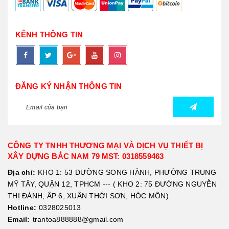
KÊNH THÔNG TIN
ĐĂNG KÝ NHẬN THÔNG TIN
CÔNG TY TNHH THƯƠNG MẠI VÀ DỊCH VỤ THIẾT BỊ
XÂY DỰNG BẮC NAM 79 MST: 0318559463
Địa chỉ:
KHO 1: 53 ĐƯỜNG SONG HÀNH, PHƯỜNG TRUNG
MỸ TÂY, QUẬN 12, TPHCM --- ( KHO 2: 75 ĐƯỜNG NGUYỄN
THỊ ĐÀNH, ẤP 6, XUÂN THỚI SƠN, HÓC MÔN)
Hotline:
0328025013
Email:
trantoa888888@gmail.com