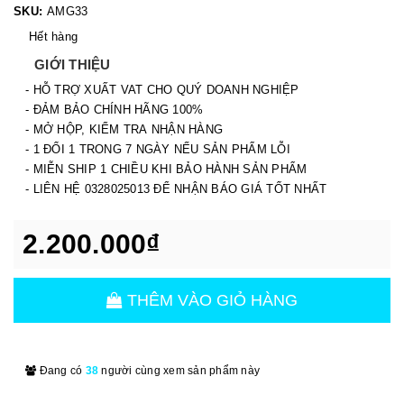
SKU:
AMG33
Hết hàng
GIỚI THIỆU
- HỖ TRỢ XUẤT VAT CHO QUÝ DOANH NGHIỆP
- ĐẢM BẢO CHÍNH HÃNG 100%
- MỞ HỘP, KIỂM TRA NHẬN HÀNG
- 1 ĐỔI 1 TRONG 7 NGÀY NẾU SẢN PHẨM LỖI
- MIỄN SHIP 1 CHIỀU KHI BẢO HÀNH SẢN PHẨM
- LIÊN HỆ 0328025013 ĐỂ NHẬN BÁO GIÁ TỐT NHẤT
2.200.000₫
THÊM VÀO GIỎ HÀNG
Đang có
38
người cùng xem sản phẩm này