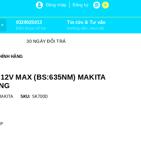
P 6, XUÂN THỚI SƠN, HÓC MÔN)
Đăng nhập
Đăng ký
0
0328025013
Tin tức & Tư vấn
m
Điện thoại hỗ trợ
Hướng dẫn, mẹo vặt
30 NGÀY ĐỔI TRẢ
SỮA CHỮA
CHÍNH HÃNG
12V MAX (BS:635NM) MAKITA
ÃNG
MAKITA
SKU:
SK700D
ỆP