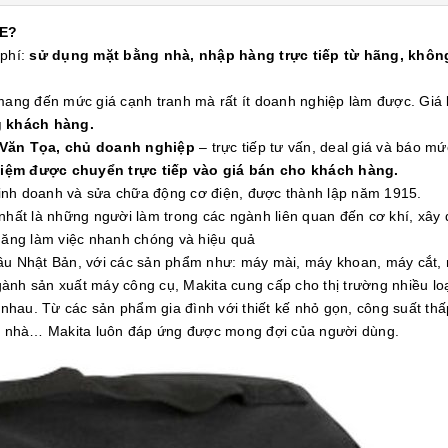
E?
 phí:
sử dụng mặt bằng nhà, nhập hàng trực tiếp từ hãng, không
 mang đến mức giá cạnh tranh mà rất ít doanh nghiệp làm được. Gi
g khách hàng.
 Văn Tọa, chủ doanh nghiệp
– trực tiếp tư vấn, deal giá và báo mứ
kiệm được chuyển trực tiếp vào giá bán cho khách hàng.
 kinh doanh và sửa chữa động cơ điện, được thành lập năm 1915.
nhất là những người làm trong các ngành liên quan đến cơ khí, xây
 năng làm việc nhanh chóng và hiệu quả
đầu Nhật Bản, với các sản phẩm như: máy mài, máy khoan, máy cắt,
ành sản xuất máy công cụ, Makita cung cấp cho thị trường nhiều l
hau. Từ các sản phẩm gia đình với thiết kế nhỏ gọn, công suất th
òa nhà… Makita luôn đáp ứng được mong đợi của người dùng.