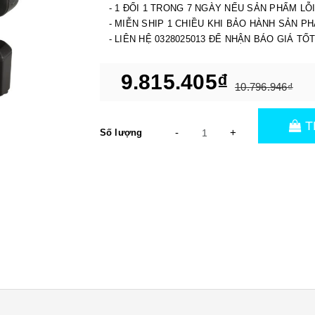
- 1 ĐỔI 1 TRONG 7 NGÀY NẾU SẢN PHẨM LỖ
- MIỄN SHIP 1 CHIỀU KHI BẢO HÀNH SẢN P
- LIÊN HỆ 0328025013 ĐỂ NHẬN BÁO GIÁ TỐ
9.815.405₫
10.796.946₫
T
-
+
Số lượng