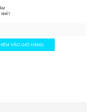
I
HẨM
T NHẤT
HÊM VÀO GIỎ HÀNG