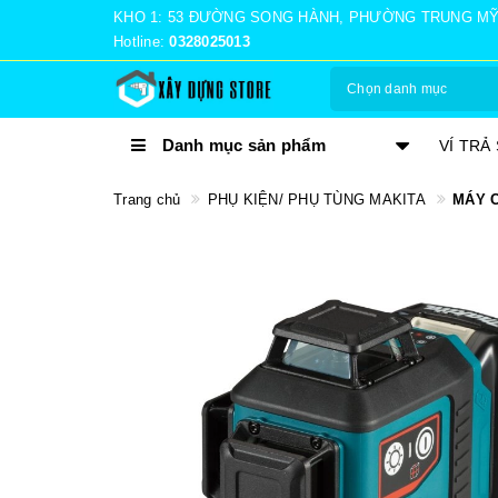
KHO 1: 53 ĐƯỜNG SONG HÀNH, PHƯỜNG TRUNG MỸ TÂ
Hotline:
0328025013
Chọn danh mục
Danh mục sản phẩm
TRẢ GÓP 0%
VÍ TRẢ
Trang chủ
PHỤ KIỆN/ PHỤ TÙNG MAKITA
MÁY C