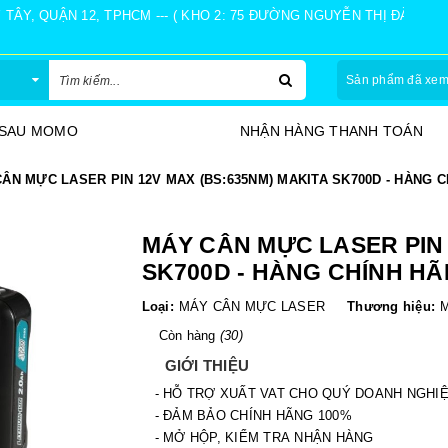
Y, QUẬN 12, TPHCM --- ( KHO 2: 75 ĐƯỜNG NGUYỄN THỊ ĐÀNH, Ấ
Sản phẩm đã xe
 SAU MOMO
NHẬN HÀNG THANH TOÁN
ÂN MỰC LASER PIN 12V MAX (BS:635NM) MAKITA SK700D - HÀNG 
MÁY CÂN MỰC LASER PIN 
SK700D - HÀNG CHÍNH H
Loại:
MÁY CÂN MỰC LASER
Thương hiệu:
Còn hàng
(30)
GIỚI THIỆU
- HỖ TRỢ XUẤT VAT CHO QUÝ DOANH NGHI
- ĐẢM BẢO CHÍNH HÃNG 100%
- MỞ HỘP, KIỂM TRA NHẬN HÀNG