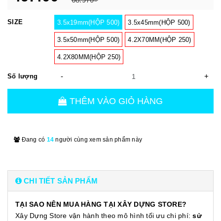
SIZE
3.5x19mm(HỘP 500)
3.5x45mm(HỘP 500)
3.5x50mm(HỘP 500)
4.2X70MM(HỘP 250)
4.2X80MM(HỘP 250)
-
+
Số lượng
THÊM VÀO GIỎ HÀNG
Đang có
14
người cùng xem sản phẩm này
CHI TIẾT SẢN PHẨM
TẠI SAO NÊN MUA HÀNG TẠI XÂY DỰNG STORE?
Xây Dựng Store vận hành theo mô hình tối ưu chi phí:
sử