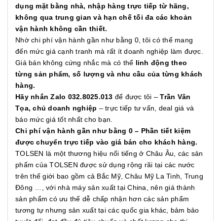
dụng mặt bằng nhà, nhập hàng trực tiếp từ hãng,
không qua trung gian và hạn chế tối đa các khoản
vận hành không cần thiết.
Nhờ chi phí vận hành gần như bằng 0, tôi có thể mang
đến mức giá cạnh tranh mà rất ít doanh nghiệp làm được.
Giá bán không cứng nhắc mà có thể
linh động theo
từng sản phẩm, số lượng và nhu cầu của từng khách
hàng.
Hãy nhắn Zalo 032.8025.013
để được tôi –
Trần Văn
Tọa, chủ doanh nghiệp
– trực tiếp tư vấn, deal giá và
báo mức giá tốt nhất cho bạn.
Chi phí vận hành gần như bằng 0 – Phần tiết kiệm
được chuyển trực tiếp vào giá bán cho khách hàng.
TOLSEN là một thương hiệu nổi tiếng ở Châu Âu, các sản
phẩm của TOLSEN được sử dụng rộng rãi tại các nước
trên thế giới bao gồm cả Bắc Mỹ, Châu Mỹ La Tinh, Trung
Đông …, với nhà máy sản xuất tại China, nên giá thành
sản phẩm có ưu thế dễ chấp nhận hơn các sản phẩm
tương tự nhưng sản xuất tại các quốc gia khác, bảm bảo