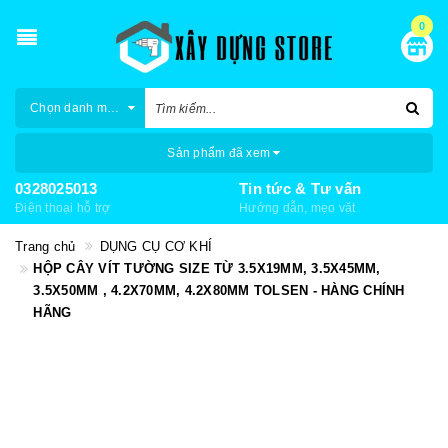
0
Chọn danh mục
Sản phẩm đã xem
0328025013
Tin tức & Tư vấn
Điện thoại hỗ trợ
Hướng dẫn, mẹo vặt
Trang chủ
DỤNG CỤ CƠ KHÍ
HỘP CÂY VÍT TƯỜNG SIZE TỪ 3.5X19MM, 3.5X45MM,
3.5X50MM , 4.2X70MM, 4.2X80MM TOLSEN - HÀNG CHÍNH
HÃNG