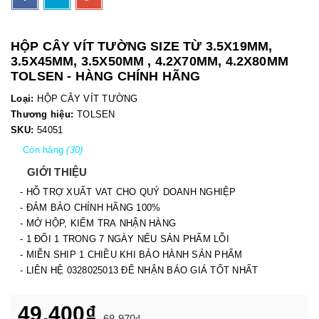
HỘP CÂY VÍT TƯỜNG SIZE TỪ 3.5X19MM,
3.5X45MM, 3.5X50MM , 4.2X70MM, 4.2X80MM
TOLSEN - HÀNG CHÍNH HÃNG
Loại:
HỘP CÂY VÍT TƯỜNG
Thương hiệu:
TOLSEN
SKU:
54051
Còn hàng
(30)
GIỚI THIỆU
- HỖ TRỢ XUẤT VAT CHO QUÝ DOANH NGHIỆP
- ĐẢM BẢO CHÍNH HÃNG 100%
- MỞ HỘP, KIỂM TRA NHẬN HÀNG
- 1 ĐỔI 1 TRONG 7 NGÀY NẾU SẢN PHẨM LỖI
- MIỄN SHIP 1 CHIỀU KHI BẢO HÀNH SẢN PHẨM
- LIÊN HỆ 0328025013 ĐỂ NHẬN BÁO GIÁ TỐT NHẤT
49.400₫
68.970₫