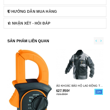
HƯỚNG DẪN MUA HÀNG
NHẬN XÉT - HỎI ĐÁP
SẢN PHẨM LIÊN QUAN
ÁO KHOÁC BẢO HỘ LAO ĐỘNG TOLSEN SIZE từ S- XXXL - HÀNG CHÍNH HÃNG
627.950₫
-12%
715.000₫
75