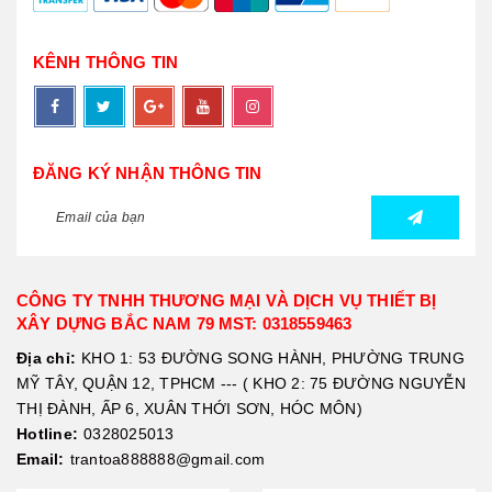
KÊNH THÔNG TIN
ĐĂNG KÝ NHẬN THÔNG TIN
CÔNG TY TNHH THƯƠNG MẠI VÀ DỊCH VỤ THIẾT BỊ
XÂY DỰNG BẮC NAM 79 MST: 0318559463
Địa chỉ:
KHO 1: 53 ĐƯỜNG SONG HÀNH, PHƯỜNG TRUNG
MỸ TÂY, QUẬN 12, TPHCM --- ( KHO 2: 75 ĐƯỜNG NGUYỄN
THỊ ĐÀNH, ẤP 6, XUÂN THỚI SƠN, HÓC MÔN)
Hotline:
0328025013
Email:
trantoa888888@gmail.com