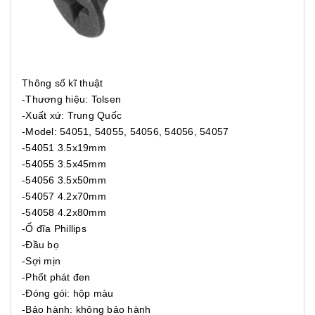
Thông số kĩ thuật
-Thương hiệu: Tolsen
-Xuất xứ: Trung Quốc
-Model: 54051, 54055, 54056, 54056, 54057
-54051 3.5x19mm
-54055 3.5x45mm
-54056 3.5x50mm
-54057 4.2x70mm
-54058 4.2x80mm
-Ổ đĩa Phillips
-Đầu bọ
-Sợi mịn
-Phốt phát đen
-Đóng gói: hộp màu
-Bảo hành: không bảo hành