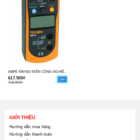
84
AMPE KÌM ĐO ĐIỆN CÔNG NGHIỆP TOLSEN 38034 - HÀNG CHÍNH HÃNG
617.500₫
-14%
715.000₫
GIỚI THIỆU
Hướng dẫn mua hàng
Hướng dẫn thanh toán