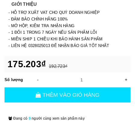
GIỚI THIỆU
- HỖ TRỢ XUẤT VAT CHO QUÝ DOANH NGHIỆP
- ĐẢM BẢO CHÍNH HÃNG 100%
- MỞ HỘP, KIỂM TRA NHẬN HÀNG
- 1 ĐỔI 1 TRONG 7 NGÀY NẾU SẢN PHẨM LỖI
- MIỄN SHIP 1 CHIỀU KHI BẢO HÀNH SẢN PHẨM
- LIÊN HỆ 0328025013 ĐỂ NHẬN BÁO GIÁ TỐT NHẤT
175.203₫
192.723₫
-
+
Số lượng
THÊM VÀO GIỎ HÀNG
Đang có
9
người cùng xem sản phẩm này