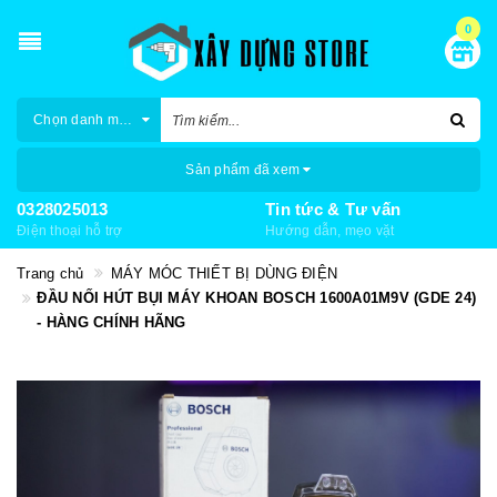
0
Chọn danh mục
Sản phẩm đã xem
0328025013
Tin tức & Tư vấn
Điện thoại hỗ trợ
Hướng dẫn, mẹo vặt
Trang chủ
MÁY MÓC THIẾT BỊ DÙNG ĐIỆN
ĐẦU NỐI HÚT BỤI MÁY KHOAN BOSCH 1600A01M9V (GDE 24)
- HÀNG CHÍNH HÃNG