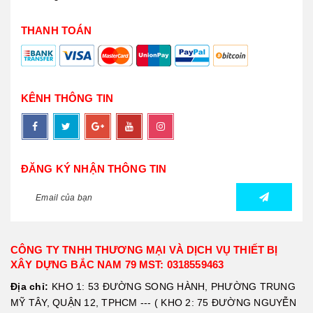
THANH TOÁN
KÊNH THÔNG TIN
ĐĂNG KÝ NHẬN THÔNG TIN
CÔNG TY TNHH THƯƠNG MẠI VÀ DỊCH VỤ THIẾT BỊ
XÂY DỰNG BẮC NAM 79 MST: 0318559463
Địa chỉ:
KHO 1: 53 ĐƯỜNG SONG HÀNH, PHƯỜNG TRUNG
MỸ TÂY, QUẬN 12, TPHCM --- ( KHO 2: 75 ĐƯỜNG NGUYỄN