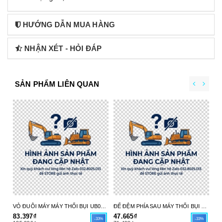
HƯỚNG DẪN MUA HÀNG
NHẬN XÉT - HỎI ĐÁP
SẢN PHẨM LIÊN QUAN
VỎ ĐUÔI MÁY MÁY THỔI BỤI UB004C 413X98-6 MAKITA - HÀNG CHÍNH HÃNG
ĐẾ ĐỆM PHÍA SAU MÁY THỔI BỤI UB004C 413X97-8 MAKITA - HÀNG CHÍNH HÃNG
83.397₫
47.665₫
17
-33%
-33%