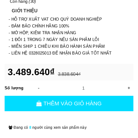
Còn hàng
(30)
GIỚI THIỆU
- HỖ TRỢ XUẤT VAT CHO QUÝ DOANH NGHIỆP
- ĐẢM BẢO CHÍNH HÃNG 100%
- MỞ HỘP, KIỂM TRA NHẬN HÀNG
- 1 ĐỔI 1 TRONG 7 NGÀY NẾU SẢN PHẨM LỖI
- MIỄN SHIP 1 CHIỀU KHI BẢO HÀNH SẢN PHẨM
- LIÊN HỆ 0328025013 ĐỂ NHẬN BÁO GIÁ TỐT NHẤT
3.489.640₫
3.838.604₫
-
+
Số lượng
THÊM VÀO GIỎ HÀNG
Đang có
8
người cùng xem sản phẩm này