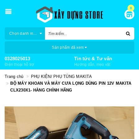
0
Chọn danh mục
Sản phẩm đã xem
0328025013
Tin tức & Tư vấn
Điện thoại hỗ trợ
Hướng dẫn, mẹo vặt
Trang chủ
PHỤ KIỆN/ PHỤ TÙNG MAKITA
BỘ MÁY KHOAN VÀ MÁY CƯA LỌNG DÙNG PIN 12V MAKITA
CLX230X1- HÀNG CHÍNH HÃNG