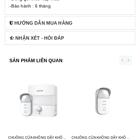
-Bảo hành : 6 tháng
HƯỚNG DẪN MUA HÀNG
NHẬN XÉT - HỎI ĐÁP
SẢN PHẨM LIÊN QUAN
CHUÔNG CỬA KHÔNG DÂY KHÔNG PIN DB5 MPE - HÀNG CHÍNH HÃNG
CHUÔNG CỬA KHÔNG DÂY KHÔNG PIN DB3 MPE - HÀNG CHÍNH HÃNG