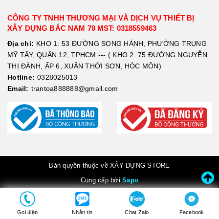
CÔNG TY TNHH THƯƠNG MẠI VÀ DỊCH VỤ THIẾT BỊ
XÂY DỰNG BẮC NAM 79 MST: 0318559463
Địa chỉ:
KHO 1: 53 ĐƯỜNG SONG HÀNH, PHƯỜNG TRUNG
MỸ TÂY, QUẬN 12, TPHCM --- ( KHO 2: 75 ĐƯỜNG NGUYỄN
THỊ ĐÀNH, ẤP 6, XUÂN THỚI SƠN, HÓC MÔN)
Hotline:
0328025013
Email:
trantoa888888@gmail.com
Bản quyền thuộc về XÂY DỰNG STORE
Cung cấp bởi
Sapo
Gọi điện
Nhắn tin
Chat Zalo
Facebook