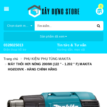
0
Chọn danh mục
Sản phẩm đã xem
0328025013
Tin tức & Tư vấn
Điện thoại hỗ trợ
Hướng dẫn, mẹo vặt
Trang chủ
PHỤ KIỆN/ PHỤ TÙNG MAKITA
MÁY THỔI HƠI NÓNG 2000W (122 ° - 1.202 ° F) MAKITA
HG6530VK - HÀNG CHÍNH HÃNG