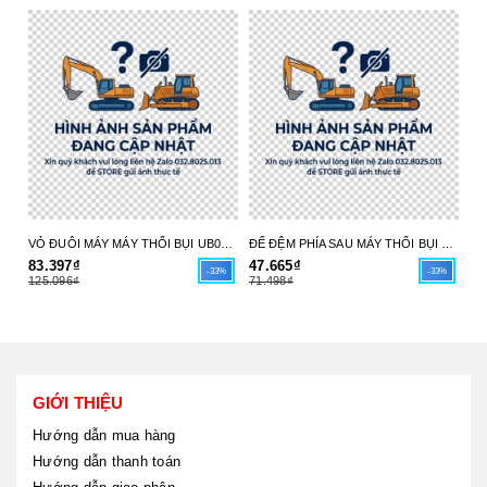
VỎ ĐUÔI MÁY MÁY THỔI BỤI UB004C 413X98-6 MAKITA - HÀNG CHÍNH HÃNG
ĐẾ ĐỆM PHÍA SAU MÁY THỔI BỤI UB004C 413X97-8 MAKITA - HÀNG CHÍNH HÃNG
83.397₫
47.665₫
17
-33%
-33%
125.096₫
71.498₫
26
GIỚI THIỆU
Hướng dẫn mua hàng
Hướng dẫn thanh toán