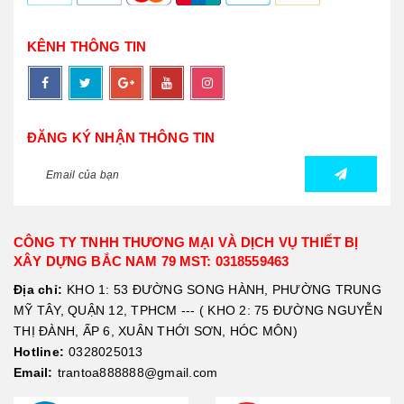
KÊNH THÔNG TIN
ĐĂNG KÝ NHẬN THÔNG TIN
CÔNG TY TNHH THƯƠNG MẠI VÀ DỊCH VỤ THIẾT BỊ
XÂY DỰNG BẮC NAM 79 MST: 0318559463
Địa chỉ:
KHO 1: 53 ĐƯỜNG SONG HÀNH, PHƯỜNG TRUNG
MỸ TÂY, QUẬN 12, TPHCM --- ( KHO 2: 75 ĐƯỜNG NGUYỄN
THỊ ĐÀNH, ẤP 6, XUÂN THỚI SƠN, HÓC MÔN)
Hotline:
0328025013
Email:
trantoa888888@gmail.com