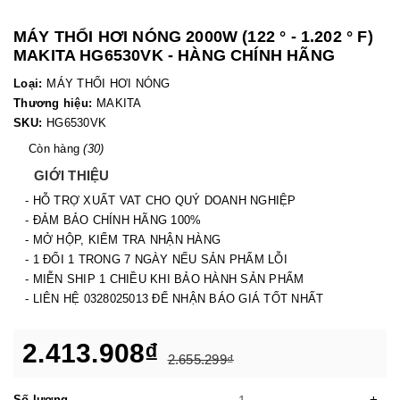
MÁY THỔI HƠI NÓNG 2000W (122 ° - 1.202 ° F)
MAKITA HG6530VK - HÀNG CHÍNH HÃNG
Loại:
MÁY THỔI HƠI NÓNG
Thương hiệu:
MAKITA
SKU:
HG6530VK
Còn hàng
(30)
GIỚI THIỆU
- HỖ TRỢ XUẤT VAT CHO QUÝ DOANH NGHIỆP
- ĐẢM BẢO CHÍNH HÃNG 100%
- MỞ HỘP, KIỂM TRA NHẬN HÀNG
- 1 ĐỔI 1 TRONG 7 NGÀY NẾU SẢN PHẨM LỖI
- MIỄN SHIP 1 CHIỀU KHI BẢO HÀNH SẢN PHẨM
- LIÊN HỆ 0328025013 ĐỂ NHẬN BÁO GIÁ TỐT NHẤT
2.413.908₫
2.655.299₫
-
+
Số lượng