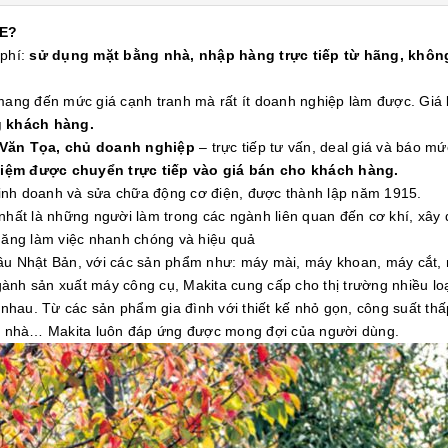
E?
 phí:
sử dụng mặt bằng nhà, nhập hàng trực tiếp từ hãng, không
 mang đến mức giá cạnh tranh mà rất ít doanh nghiệp làm được. Gi
g khách hàng.
 Văn Tọa, chủ doanh nghiệp
– trực tiếp tư vấn, deal giá và báo mứ
kiệm được chuyển trực tiếp vào giá bán cho khách hàng.
 kinh doanh và sửa chữa động cơ điện, được thành lập năm 1915.
nhất là những người làm trong các ngành liên quan đến cơ khí, xây
 năng làm việc nhanh chóng và hiệu quả
đầu Nhật Bản, với các sản phẩm như: máy mài, máy khoan, máy cắt,
ành sản xuất máy công cụ, Makita cung cấp cho thị trường nhiều l
hau. Từ các sản phẩm gia đình với thiết kế nhỏ gọn, công suất th
òa nhà… Makita luôn đáp ứng được mong đợi của người dùng.