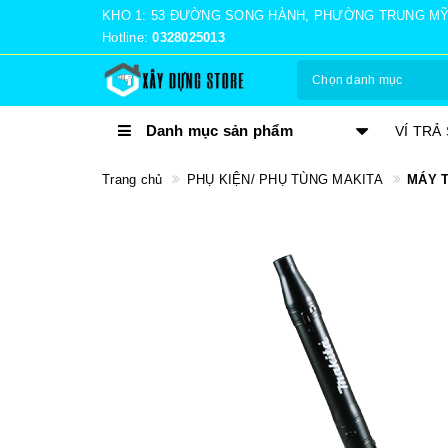
KHO 1: 53 ĐƯỜNG SONG HÀNH, PHƯỜNG TRUNG MỸ TÂ
Hotline:
0328025013
Chọn danh mục
Danh mục sản phẩm
TRẢ GÓP 0%
VÍ TRẢ
Trang chủ
PHỤ KIỆN/ PHỤ TÙNG MAKITA
MÁY T