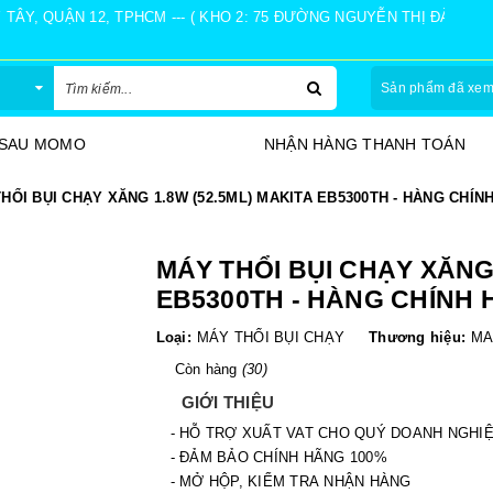
Y, QUẬN 12, TPHCM --- ( KHO 2: 75 ĐƯỜNG NGUYỄN THỊ ĐÀNH, Ấ
Sản phẩm đã xe
 SAU MOMO
NHẬN HÀNG THANH TOÁN
HỔI BỤI CHẠY XĂNG 1.8W (52.5ML) MAKITA EB5300TH - HÀNG CHÍN
MÁY THỔI BỤI CHẠY XĂNG 
EB5300TH - HÀNG CHÍNH
Loại:
MÁY THỔI BỤI CHẠY
Thương hiệu:
MA
Còn hàng
(30)
GIỚI THIỆU
- HỖ TRỢ XUẤT VAT CHO QUÝ DOANH NGHI
- ĐẢM BẢO CHÍNH HÃNG 100%
- MỞ HỘP, KIỂM TRA NHẬN HÀNG