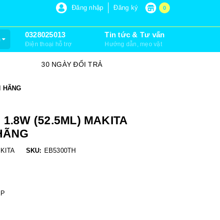
P 6, XUÂN THỚI SƠN, HÓC MÔN)
Đăng nhập
Đăng ký
0
0328025013
Tin tức & Tư vấn
m
Điện thoại hỗ trợ
Hướng dẫn, mẹo vặt
30 NGÀY ĐỔI TRẢ
SỮA CHỮA
H HÃNG
1.8W (52.5ML) MAKITA
 HÃNG
KITA
SKU:
EB5300TH
ỆP