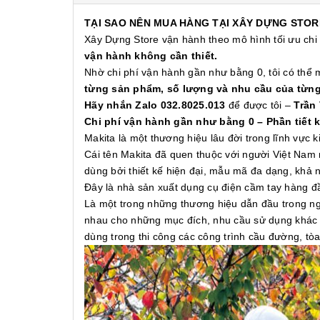
TẠI SAO NÊN MUA HÀNG TẠI XÂY DỰNG STOR
Xây Dựng Store vận hành theo mô hình tối ưu chi
vận hành không cần thiết.
Nhờ chi phí vận hành gần như bằng 0, tôi có thể
từng sản phẩm, số lượng và nhu cầu của từn
Hãy nhắn Zalo 032.8025.013
để được tôi –
Trần
Chi phí vận hành gần như bằng 0 – Phần tiết 
Makita là một thương hiệu lâu đời trong lĩnh vực
Cái tên Makita đã quen thuộc với người Việt Nam 
dùng bởi thiết kế hiện đại, mẫu mã đa dạng, khả
Đây là nhà sản xuất dụng cụ điện cầm tay hàng 
Là một trong những thương hiệu dẫn đầu trong ng
nhau cho những mục đích, nhu cầu sử dụng khác n
dùng trong thi công các công trình cầu đường, t