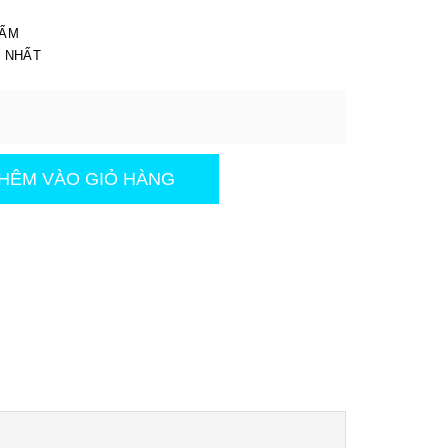
I
HẨM
T NHẤT
HÊM VÀO GIỎ HÀNG