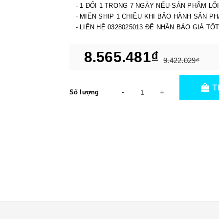
- 1 ĐỔI 1 TRONG 7 NGÀY NẾU SẢN PHẨM LỖ
- MIỄN SHIP 1 CHIỀU KHI BẢO HÀNH SẢN P
- LIÊN HỆ 0328025013 ĐỂ NHẬN BÁO GIÁ TỐ
8.565.481₫
9.422.029₫
T
-
+
Số lượng