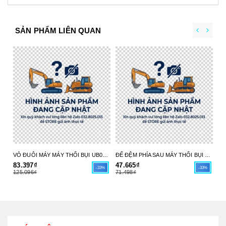
SẢN PHẨM LIÊN QUAN
VỎ ĐUÔI MÁY MÁY THỔI BỤI UB004C 413X98-6 MAKITA - HÀNG CHÍNH HÃNG
ĐẾ ĐỆM PHÍA SAU MÁY THỔI BỤI UB004C 413X97-8 MAKITA - HÀNG CHÍNH HÃNG
83.397₫
47.665₫
17
-33%
-33%
125.096₫
71.498₫
26