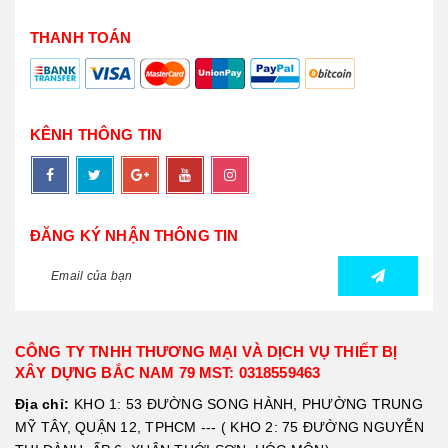
THANH TOÁN
KÊNH THÔNG TIN
ĐĂNG KÝ NHẬN THÔNG TIN
CÔNG TY TNHH THƯƠNG MẠI VÀ DỊCH VỤ THIẾT BỊ
XÂY DỰNG BẮC NAM 79 MST: 0318559463
Địa chỉ:
KHO 1: 53 ĐƯỜNG SONG HÀNH, PHƯỜNG TRUNG
MỸ TÂY, QUẬN 12, TPHCM --- ( KHO 2: 75 ĐƯỜNG NGUYỄN