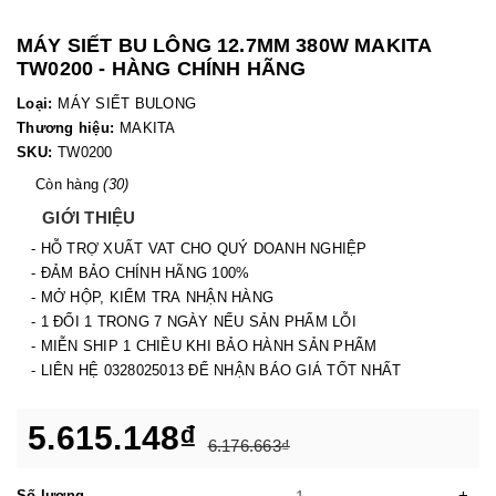
MÁY SIẾT BU LÔNG 12.7MM 380W MAKITA
TW0200 - HÀNG CHÍNH HÃNG
Loại:
MÁY SIẾT BULONG
Thương hiệu:
MAKITA
SKU:
TW0200
Còn hàng
(30)
GIỚI THIỆU
- HỖ TRỢ XUẤT VAT CHO QUÝ DOANH NGHIỆP
- ĐẢM BẢO CHÍNH HÃNG 100%
- MỞ HỘP, KIỂM TRA NHẬN HÀNG
- 1 ĐỔI 1 TRONG 7 NGÀY NẾU SẢN PHẨM LỖI
- MIỄN SHIP 1 CHIỀU KHI BẢO HÀNH SẢN PHẨM
- LIÊN HỆ 0328025013 ĐỂ NHẬN BÁO GIÁ TỐT NHẤT
5.615.148₫
6.176.663₫
-
+
Số lượng