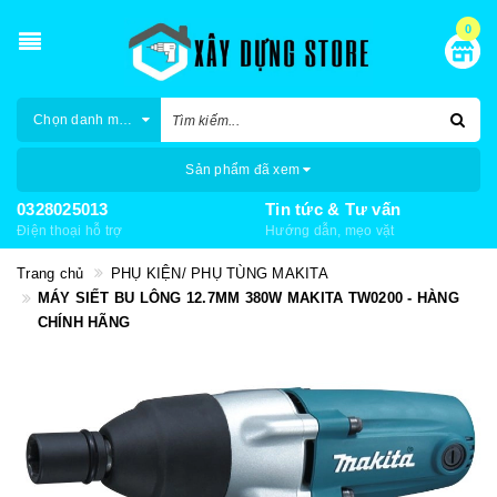
0
Chọn danh mục
Sản phẩm đã xem
0328025013
Tin tức & Tư vấn
Điện thoại hỗ trợ
Hướng dẫn, mẹo vặt
Trang chủ
PHỤ KIỆN/ PHỤ TÙNG MAKITA
MÁY SIẾT BU LÔNG 12.7MM 380W MAKITA TW0200 - HÀNG
CHÍNH HÃNG